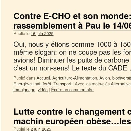
Contre E-CHO et son monde:
rassemblement à Pau le 14/06
Publié le
16 juin 2025
Oui, nous y étions comme 1000 à 1500
même slogan: on ne coupe pas les forê
avions! Diminuer les puits de carbone
c’est un non-sens! Le texte du CAD
Publié dans
Accueil
,
Agriculture-Alimentation
,
Avion
,
biodiversi
Energie-climat
,
forêt
,
Transport
|
Avec les mots-clés
Alternative
témoignage
,
vidéo
|
Écrire un commentaire
Lutte contre le changement c
machin européen obèse…les
Publié le
2 juin 2025