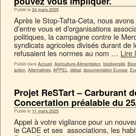
pouvez vous impliquer.
Publié le
24 mars 2025
Après le Stop-Tafta-Ceta, nous avons
d’entre vous et d’organisations associ
politiques, la campagne contre le Merc
syndicats agricoles divisés durant de 
refusaient les normes au nom …
Lire 
Publié dans
Accueil
,
Agriculture-Alimentation
,
biodiversité
,
Bio
action
,
Alternatives
,
APPEL
,
débat
,
documentation Europe
,
Eu
Projet ReSTart – Carburant d
Concertation préalable du 25
Publié le
11 mars 2025
Appel à votre vigilance pour un nouvea
le CADE et ses associations, les habi