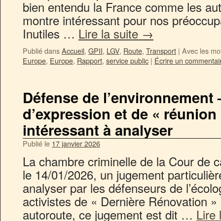
bien entendu la France comme les aut
montre intéressant pour nos préoccup
Inutiles …
Lire la suite
→
Publié dans
Accueil
,
GPII
,
LGV
,
Route
,
Transport
|
Avec les mo
Europe
,
Europe
,
Rapport
,
service public
|
Écrire un commentai
Défense de l’environnement 
d’expression et de « réunion
intéressant à analyser
Publié le
17 janvier 2026
La chambre criminelle de la Cour de c
le 14/01/2026, un jugement particuliè
analyser par les défenseurs de l’écolo
activistes de « Dernière Rénovation »
autoroute, ce jugement est dit …
Lire 