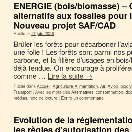
ENERGIE (bois/biomasse) – 
alternatifs aux fossiles pour 
Nouveau projet SAF/CAD
Publié le
17 juin 2026
Brûler les forêts pour décarboner l’avi
une folie ! Les forêts sont parmi nos 
carbone, et la filière d’usages en bois
déjà tendue. On encourage à proliférer
comme …
Lire la suite
→
Publié dans
Accueil
,
Agriculture-Alimentation
,
Air
,
Avion
,
biodiv
Transport
|
Avec les mots-clés
Alternatives
,
consommation
,
doc
médias
,
note de lecture
|
Écrire un commentaire
Evolution de la réglementat
les règles d’autorisation des