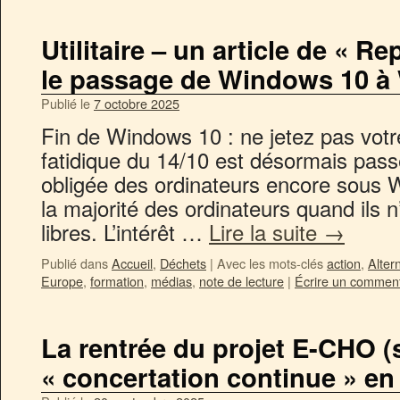
Utilitaire – un article de « Re
le passage de Windows 10 à
Publié le
7 octobre 2025
Fin de Windows 10 : ne jetez pas votre
fatidique du 14/10 est désormais pass
obligée des ordinateurs encore sous W
la majorité des ordinateurs quand ils n’
libres. L’intérêt …
Lire la suite
→
Publié dans
Accueil
,
Déchets
|
Avec les mots-clés
action
,
Alter
Europe
,
formation
,
médias
,
note de lecture
|
Écrire un comment
La rentrée du projet E-CHO (
« concertation continue » en