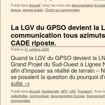
Publié dans
Accueil
|
Avec les mots-clés
documentation Europ
lecture
,
service public
|
Écrire un commentaire
La LGV du GPSO devient la 
communication tous azimuts 
CADE riposte.
Publié le
21 octobre 2025
Quand la LGV du GPSO devient la LNS
Grand Projet du Sud-Ouest à Lignes 
afin d’imposer sa réalité de terrain –
se posaient la question du pourquoi
suite
→
Publié dans
Accueil
,
biodiversité
,
GPII
,
LGV
,
Transport
|
Avec l
collectivités
,
communiqué
,
documentation Europe
,
financement
commentaire