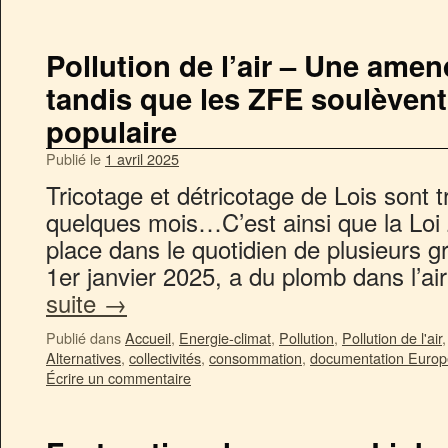
Pollution de l’air – Une ame
tandis que les ZFE soulèvent
populaire
Publié le
1 avril 2025
Tricotage et détricotage de Lois sont 
quelques mois…C’est ainsi que la Loi
place dans le quotidien de plusieurs 
1er janvier 2025, a du plomb dans l’ai
suite
→
Publié dans
Accueil
,
Energie-climat
,
Pollution
,
Pollution de l'air
Alternatives
,
collectivités
,
consommation
,
documentation Europ
Écrire un commentaire