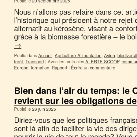
Publié le
20 septembre 2025
Nous n’allons pas refaire dans cet arti
l’historique qui président à notre rejet
alternatif au kérosène, visant à confor
grâce à la biomasse forestière – le b
→
Publié dans
Accueil
,
Agriculture-Alimentation
,
Avion
,
biodiversi
forêt
,
Transport
|
Avec les mots-clés
ALERTE SCOOP
,
commun
Europe
,
formation
,
Rapport
|
Écrire un commentaire
Bien dans l’air du temps: le
revient sur les obligations d
Publié le
26 juin 2025
Diriez-vous que les politiques franç
sont là afin de faciliter la vie des diri
pourrir la vie de tout le monde? Vous