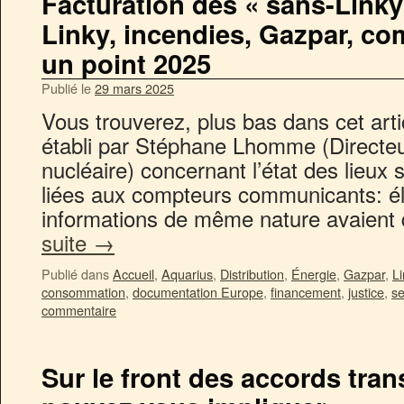
Facturation des « sans-Linky
Linky, incendies, Gazpar, co
un point 2025
Publié le
29 mars 2025
Vous trouverez, plus bas dans cet art
établi par Stéphane Lhomme (Directeu
nucléaire) concernant l’état des lieux
liées aux compteurs communicants: éle
informations de même nature avaient d
suite
→
Publié dans
Accueil
,
Aquarius
,
Distribution
,
Énergie
,
Gazpar
,
Li
consommation
,
documentation Europe
,
financement
,
justice
,
se
commentaire
Sur le front des accords tran