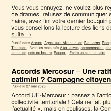
Vous vous ennuyez, ne voulez plus rega
de drames, refusez de communiquer su
haine, avez fini votre dernier bouquin
vous conseillons la lecture des liens d
suite
→
Publié dans
Accueil
,
Agriculture-Alimentation
,
Biomasse
,
Énerg
Transport
|
Avec les mots-clés
Alternatives
,
consommation
,
doc
formation
,
note de lecture
,
Rapport
|
Écrire un commentaire
Accords Mercosur – Une ratifi
catimini ? Campagne citoye
Publié le
27 mai 2025
Accord UE-Mercosur : passez à l’action
collectivité territoriale ! Cela ne fait p
l’actualité », mais en coulisses, la 