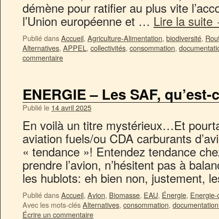
démène pour ratifier au plus vite l’acc
l’Union européenne et …
Lire la suite
Publié dans
Accueil
,
Agriculture-Alimentation
,
biodiversité
,
Rou
Alternatives
,
APPEL
,
collectivités
,
consommation
,
documentati
commentaire
ENERGIE – Les SAF, qu’est-c
Publié le
14 avril 2025
En voilà un titre mystérieux…Et pourt
aviation fuels/ou CDA carburants d’avi
« tendance »! Entendez tendance che
prendre l’avion, n’hésitent pas à balan
les hublots: eh bien non, justement, 
Publié dans
Accueil
,
Avion
,
Biomasse
,
EAU
,
Énergie
,
Energie-
Avec les mots-clés
Alternatives
,
consommation
,
documentation
Écrire un commentaire