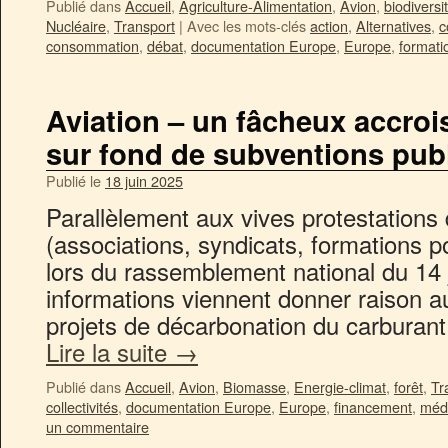
Publié dans
Accueil
,
Agriculture-Alimentation
,
Avion
,
biodiversi
Nucléaire
,
Transport
|
Avec les mots-clés
action
,
Alternatives
,
c
consommation
,
débat
,
documentation Europe
,
Europe
,
formati
Aviation – un fâcheux accroi
sur fond de subventions pub
Publié le
18 juin 2025
Parallèlement aux vives protestations d
(associations, syndicats, formations p
lors du rassemblement national du 14 
informations viennent donner raison a
projets de décarbonation du carburant 
Lire la suite
→
Publié dans
Accueil
,
Avion
,
Biomasse
,
Energie-climat
,
forêt
,
Tr
collectivités
,
documentation Europe
,
Europe
,
financement
,
méd
un commentaire