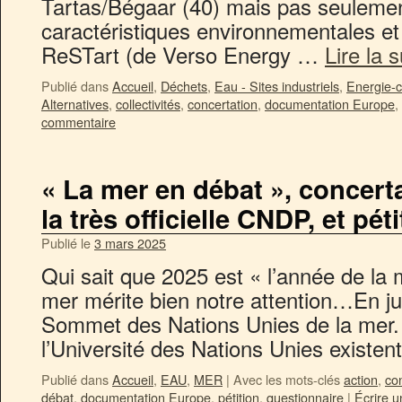
Tartas/Bégaar (40) mais pas seuleme
caractéristiques environnementales et
ReSTart (de Verso Energy …
Lire la 
Publié dans
Accueil
,
Déchets
,
Eau - Sites industriels
,
Energie-c
Alternatives
,
collectivités
,
concertation
,
documentation Europe
,
commentaire
« La mer en débat », concert
la très officielle CNDP, et pét
Publié le
3 mars 2025
Qui sait que 2025 est « l’année de la 
mer mérite bien notre attention…En jui
Sommet des Nations Unies de la mer. T
l’Université des Nations Unies existe
Publié dans
Accueil
,
EAU
,
MER
|
Avec les mots-clés
action
,
co
débat
,
documentation Europe
,
pétition
,
questionnaire
|
Écrire 