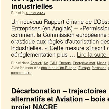
industrielles
Publié le
13 mai 2026
Un nouveau Rapport émane de L’Obser
Entreprises (en Anglais) – «Permission
comment la Commission européenne s
drastique aux règles d’autorisation des
industrielles. « Cette mesure s’inscr
déréglementation plus …
Lire la suite
Publié dans
Accueil
,
Air
,
EAU
,
Énergie
,
Energie-climat
,
Mines
,
Avec les mots-clés
documentation Europe
,
Europe
,
formation
,
commentaire
Décarbonation – trajectoires
alternatifs et Aviation – bois
projet NACRE