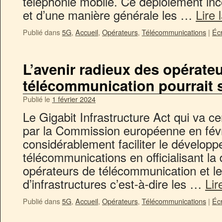
téléphonie mobile. Ce déploiement incon
et d’une manière générale les …
Lire 
Publié dans
5G
,
Accueil
,
Opérateurs
,
Télécommunications
|
Éc
L’avenir radieux des opérate
télécommunication pourrait 
Publié le
1 février 2024
Le Gigabit Infrastructure Act qui va c
par la Commission européenne en fév
considérablement faciliter le dévelo
télécommunications en officialisant la d
opérateurs de télécommunication et l
d’infrastructures c’est-à-dire les …
Lir
Publié dans
5G
,
Accueil
,
Opérateurs
,
Télécommunications
|
Éc