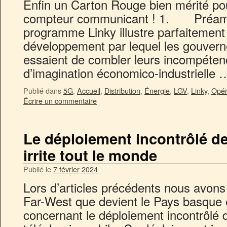
Enfin un Carton Rouge bien mérité p
compteur communicant ! 1. Préam
programme Linky illustre parfaitement
développement par lequel les gouver
essaient de combler leurs incompéten
d’imagination économico-industrielle
Publié dans
5G
,
Accueil
,
Distribution
,
Énergie
,
LGV
,
Linky
,
Opér
Écrire un commentaire
Le déploiement incontrôlé d
irrite tout le monde
Publié le
7 février 2024
Lors d’articles précédents nous avons at
Far-West que devient le Pays basque 
concernant le déploiement incontrôlé