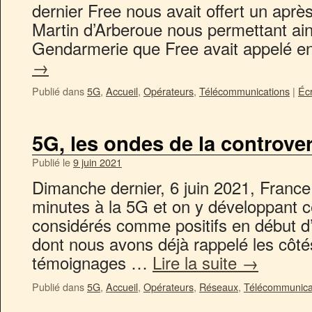
dernier Free nous avait offert un aprè
Martin d’Arberoue nous permettant ains
Gendarmerie que Free avait appelé e
→
Publié dans
5G
,
Accueil
,
Opérateurs
,
Télécommunications
|
Éc
5G, les ondes de la controve
Publié le
9 juin 2021
Dimanche dernier, 6 juin 2021, France
minutes à la 5G et on y développant c
considérés comme positifs en début d’
dont nous avons déjà rappelé les côté
témoignages …
Lire la suite
→
Publié dans
5G
,
Accueil
,
Opérateurs
,
Réseaux
,
Télécommunica