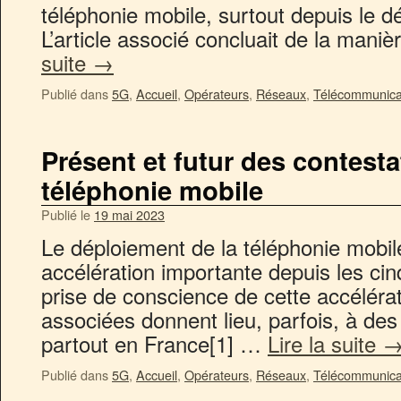
téléphonie mobile, surtout depuis le d
L’article associé concluait de la mani
suite
→
Publié dans
5G
,
Accueil
,
Opérateurs
,
Réseaux
,
Télécommunica
Présent et futur des contesta
téléphonie mobile
Publié le
19 mai 2023
Le déploiement de la téléphonie mobil
accélération importante depuis les cin
prise de conscience de cette accélér
associées donnent lieu, parfois, à des
partout en France[1] …
Lire la suite
Publié dans
5G
,
Accueil
,
Opérateurs
,
Réseaux
,
Télécommunica