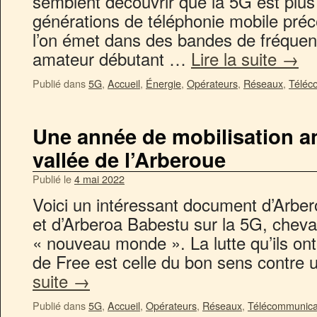
semblent découvrir que la 5G est plus
générations de téléphonie mobile préc
l’on émet dans des bandes de fréquen
amateur débutant …
Lire la suite
→
Publié dans
5G
,
Accueil
,
Énergie
,
Opérateurs
,
Réseaux
,
Téléc
Une année de mobilisation an
vallée de l’Arberoue
Publié le
4 mai 2022
Voici un intéressant document d’Arberoa
et d’Arberoa Babestu sur la 5G, cheva
« nouveau monde ». La lutte qu’ils on
de Free est celle du bon sens contre 
suite
→
Publié dans
5G
,
Accueil
,
Opérateurs
,
Réseaux
,
Télécommunica