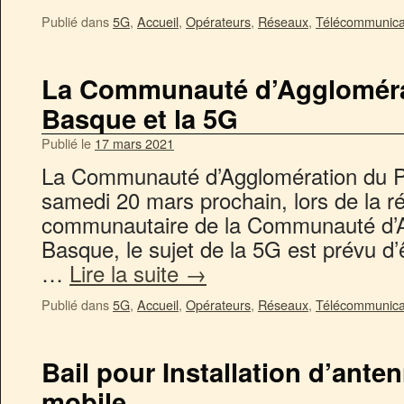
Publié dans
5G
,
Accueil
,
Opérateurs
,
Réseaux
,
Télécommunica
La Communauté d’Aggloméra
Basque et la 5G
Publié le
17 mars 2021
La Communauté d’Agglomération du P
samedi 20 mars prochain, lors de la r
communautaire de la Communauté d’A
Basque, le sujet de la 5G est prévu d’
…
Lire la suite
→
Publié dans
5G
,
Accueil
,
Opérateurs
,
Réseaux
,
Télécommunica
Bail pour Installation d’ante
mobile