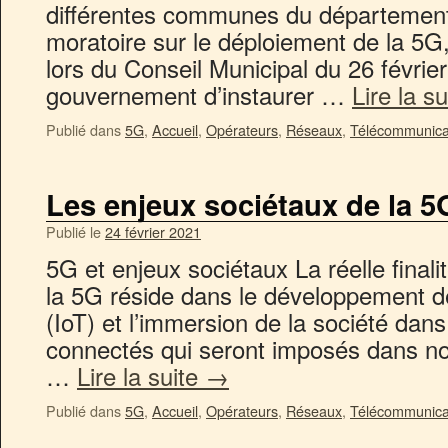
différentes communes du département
moratoire sur le déploiement de la 5G,
lors du Conseil Municipal du 26 févrie
gouvernement d’instaurer …
Lire la s
Publié dans
5G
,
Accueil
,
Opérateurs
,
Réseaux
,
Télécommunica
Les enjeux sociétaux de la 5
Publié le
24 février 2021
5G et enjeux sociétaux La réelle fina
la 5G réside dans le développement de
(IoT) et l’immersion de la société dans
connectés qui seront imposés dans nos
…
Lire la suite
→
Publié dans
5G
,
Accueil
,
Opérateurs
,
Réseaux
,
Télécommunica