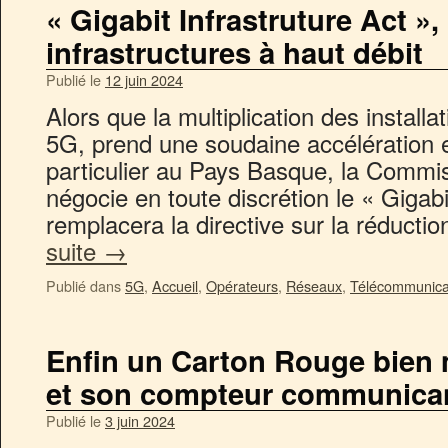
« Gigabit Infrastruture Act », 
infrastructures à haut débit
Publié le
12 juin 2024
Alors que la multiplication des installa
5G, prend une soudaine accélération 
particulier au Pays Basque, la Comm
négocie en toute discrétion le « Gigabit
remplacera la directive sur la réduct
suite
→
Publié dans
5G
,
Accueil
,
Opérateurs
,
Réseaux
,
Télécommunica
Enfin un Carton Rouge bien 
et son compteur communican
Publié le
3 juin 2024