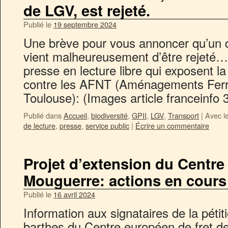
de LGV, est rejeté.
Publié le
19 septembre 2024
Une brève pour vous annoncer qu’un d
vient malheureusement d’être rejeté…V
presse en lecture libre qui exposent la
contre les AFNT (Aménagements Ferr
Toulouse): (Images article franceinfo
Publié dans
Accueil
,
biodiversité
,
GPII
,
LGV
,
Transport
|
Avec l
de lecture
,
presse
,
service public
|
Écrire un commentaire
Projet d’extension du Centre
Mouguerre: actions en cours
Publié le
16 avril 2024
Information aux signataires de la pétit
barthes du Centre européen de fret 