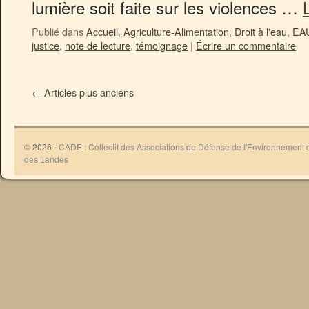
lumière soit faite sur les violences …
Publié dans
Accueil
,
Agriculture-Alimentation
,
Droit à l'eau
,
EA
justice
,
note de lecture
,
témoignage
|
Écrire un commentaire
←
Articles plus anciens
© 2026 -
CADE : Collectif des Associations de Défense de l'Environnement
des Landes