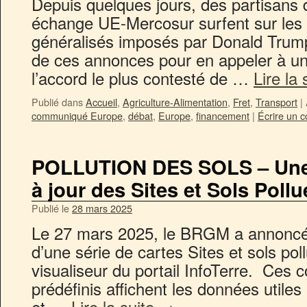
Depuis quelques jours, des partisans d
échange UE-Mercosur surfent sur les 
généralisés imposés par Donald Trump.
de ces annonces pour en appeler à une
l’accord le plus contesté de …
Lire la
Publié dans
Accueil
,
Agriculture-Alimentation
,
Fret
,
Transport
|
communiqué Europe
,
débat
,
Europe
,
financement
|
Écrire un 
POLLUTION DES SOLS – Une 
à jour des Sites et Sols Poll
Publié le
28 mars 2025
Le 27 mars 2025, le BRGM a annoncé 
d’une série de cartes Sites et sols pol
visualiseur du portail InfoTerre. Ces 
prédéfinis affichent les données utiles
et …
Lire la suite
→