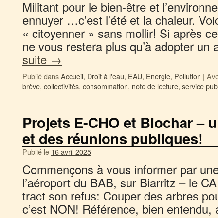
Militant pour le bien-être et l’enviro
ennuyer …c’est l’été et la chaleur. Voi
« citoyenner » sans mollir! Si après c
ne vous restera plus qu’à adopter un
suite
→
Publié dans
Accueil
,
Droit à l'eau
,
EAU
,
Énergie
,
Pollution
|
Ave
brève
,
collectivités
,
consommation
,
note de lecture
,
service publ
Projets E-CHO et Biochar – u
et des réunions publiques!
Publié le
16 avril 2025
Commençons à vous informer par une 
l’aéroport du BAB, sur Biarritz – le CA
tract son refus: Couper des arbres pou
c’est NON! Référence, bien entendu,