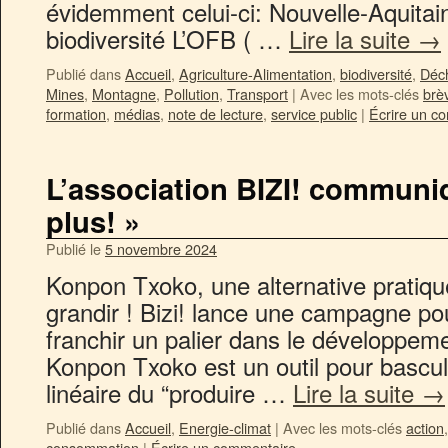
évidemment celui-ci: Nouvelle-Aquitain
biodiversité L’OFB ( …
Lire la suite
→
Publié dans
Accueil
,
Agriculture-Alimentation
,
biodiversité
,
Déc
Mines
,
Montagne
,
Pollution
,
Transport
|
Avec les mots-clés
brè
formation
,
médias
,
note de lecture
,
service public
|
Écrire un c
L’association BIZI! communi
plus! »
Publié le
5 novembre 2024
Konpon Txoko, une alternative pratique
grandir ! Bizi! lance une campagne p
franchir un palier dans le développeme
Konpon Txoko est un outil pour bascu
linéaire du “produire …
Lire la suite
→
Publié dans
Accueil
,
Energie-climat
|
Avec les mots-clés
action
consommation
|
Écrire un commentaire