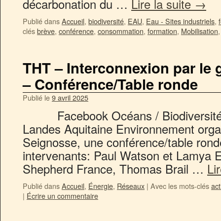
décarbonation du …
Lire la suite
→
Publié dans
Accueil
,
biodiversité
,
EAU
,
Eau - Sites industriels
,
clés
brève
,
conférence
,
consommation
,
formation
,
Mobilisation
THT – Interconnexion par le
– Conférence/Table ronde
Publié le
9 avril 2025
Facebook Océans / Biodiversité – 
Landes Aquitaine Environnement organi
Seignosse, une conférence/table ron
intervenants: Paul Watson et Lamya 
Shepherd France, Thomas Brail …
Li
Publié dans
Accueil
,
Énergie
,
Réseaux
|
Avec les mots-clés
act
|
Écrire un commentaire