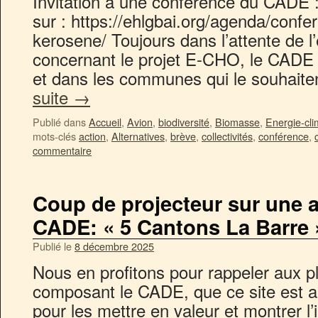
Invitation à une conférence du CADE :
sur : https://ehlgbai.org/agenda/confe
kerosene/ Toujours dans l’attente de l
concernant le projet E-CHO, le CADE 
et dans les communes qui le souhaite
suite
→
Publié dans
Accueil
,
Avion
,
biodiversité
,
Biomasse
,
Energie-cli
mots-clés
action
,
Alternatives
,
brève
,
collectivités
,
conférence
,
commentaire
Coup de projecteur sur une 
CADE: « 5 Cantons La Barre »
Publié le
8 décembre 2025
Nous en profitons pour rappeler aux p
composant le CADE, que ce site est au
pour les mettre en valeur et montrer l