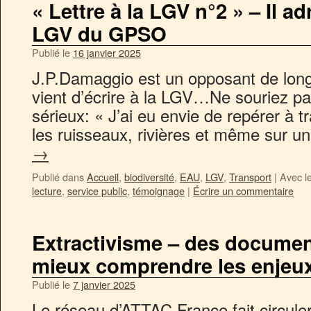
« Lettre à la LGV n°2 » – Il ad
LGV du GPSO
Publié le
16 janvier 2025
J.P.Damaggio est un opposant de lo
vient d’écrire à la LGV…Ne souriez p
sérieux: « J’ai eu envie de repérer à 
les ruisseaux, rivières et même sur u
→
Publié dans
Accueil
,
biodiversité
,
EAU
,
LGV
,
Transport
|
Avec l
lecture
,
service public
,
témoignage
|
Écrire un commentaire
Extractivisme – des documen
mieux comprendre les enjeu
Publié le
7 janvier 2025
Le réseau d’ATTAC France fait circul