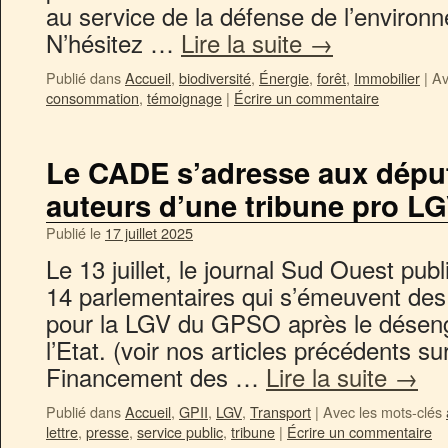
au service de la défense de l’environ
N’hésitez …
Lire la suite
→
Publié dans
Accueil
,
biodiversité
,
Énergie
,
forêt
,
Immobilier
|
Av
consommation
,
témoignage
|
Écrire un commentaire
Le CADE s’adresse aux déput
auteurs d’une tribune pro L
Publié le
17 juillet 2025
Le 13 juillet, le journal Sud Ouest publ
14 parlementaires qui s’émeuvent des d
pour la LGV du GPSO après le déseng
l’Etat. (voir nos articles précédents s
Financement des …
Lire la suite
→
Publié dans
Accueil
,
GPII
,
LGV
,
Transport
|
Avec les mots-clés
lettre
,
presse
,
service public
,
tribune
|
Écrire un commentaire