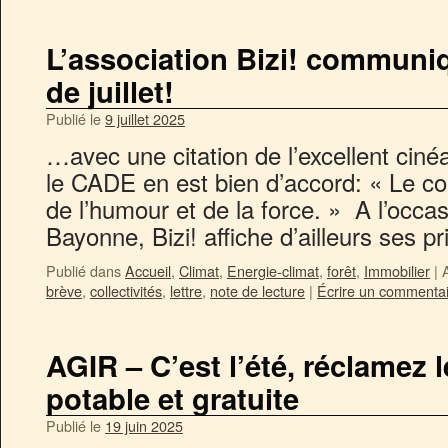
L’association Bizi! communiq
de juillet!
Publié le
9 juillet 2025
…avec une citation de l’excellent ciné
le CADE en est bien d’accord: « Le coll
de l’humour et de la force. » A l’occa
Bayonne, Bizi! affiche d’ailleurs ses p
Publié dans
Accueil
,
Climat
,
Energie-climat
,
forêt
,
Immobilier
|
brève
,
collectivités
,
lettre
,
note de lecture
|
Écrire un commenta
AGIR – C’est l’été, réclamez 
potable et gratuite
Publié le
19 juin 2025