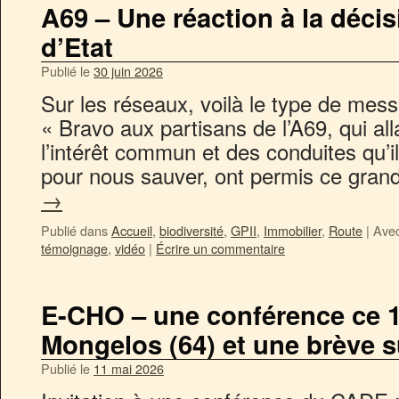
A69 – Une réaction à la déci
d’Etat
Publié le
30 juin 2026
Sur les réseaux, voilà le type de messa
« Bravo aux partisans de l’A69, qui all
l’intérêt commun et des conduites qu’i
pour nous sauver, ont permis ce gra
→
Publié dans
Accueil
,
biodiversité
,
GPII
,
Immobilier
,
Route
|
Avec
témoignage
,
vidéo
|
Écrire un commentaire
E-CHO – une conférence ce 1
Mongelos (64) et une brève 
Publié le
11 mai 2026