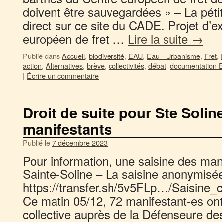
doivent être sauvegardées » – La péti
direct sur ce site du CADE. Projet d’e
européen de fret …
Lire la suite
→
Publié dans
Accueil
,
biodiversité
,
EAU
,
Eau - Urbanisme
,
Fret
,
action
,
Alternatives
,
brève
,
collectivités
,
débat
,
documentation 
|
Écrire un commentaire
Droit de suite pour Ste Solin
manifestants
Publié le
7 décembre 2023
Pour information, une saisine des man
Sainte-Soline – La saisine anonymisée
https://transfer.sh/5v5FLp…/Saisine_
Ce matin 05/12, 72 manifestant-es on
collective auprès de la Défenseure des