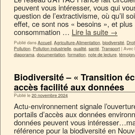
peuvent vous intéresser, vous qui vou
question de l’extractivisme, où qu’il s
effet, ce sont nos « besoins », et plus
consommation …
Lire la suite
→
Publié dans
Accueil
,
Agriculture-Alimentation
,
biodiversité
,
Droi
Pollution
,
Pollution industrielle
,
qualité
,
santé
,
Transport
|
Avec 
diaporama
,
documentation
,
formation
,
note de lecture
,
témoign
Biodiversité – « Transition é
accès facilité aux données
Publié le
20 novembre 2024
Actu-environnement signale l’ouvertu
portails d’accès aux données environn
données peuvent vous intéresser…mais
référence pour la biodiversité en Nouv