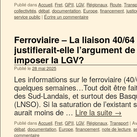
Publié dans
Accueil
,
Fret
,
GPII
,
LGV
,
Régionaux
,
Route
,
Transp
collectivités
,
débat
,
documentation
,
Europe
,
financement
,
justic
service public
|
Écrire un commentaire
Ferroviaire – La liaison 40/6
justifierait-elle l’argument d
imposer la LGV?
Publié le
28 mai 2025
Les informations sur le ferroviaire (40/
quelques semaines…Tout doit être fait 
des Sud-Landais, et surtout des Bas
(LNSO). Si la saturation de l’existant 
aurait moins de …
Lire la suite
→
Publié dans
Accueil
,
Fret
,
GPII
,
LGV
,
Régionaux
,
Transport
|
Av
débat
,
documentation
,
Europe
,
financement
,
note de lecture
,
s
commentaire