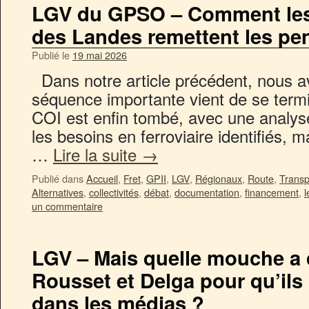
LGV du GPSO – Comment les 
des Landes remettent les pen
Publié le
19 mai 2026
Dans notre article précédent, nous a
séquence importante vient de se termi
COI est enfin tombé, avec une analyse
les besoins en ferroviaire identifiés, m
…
Lire la suite
→
Publié dans
Accueil
,
Fret
,
GPII
,
LGV
,
Régionaux
,
Route
,
Transp
Alternatives
,
collectivités
,
débat
,
documentation
,
financement
,
l
un commentaire
LGV – Mais quelle mouche a
Rousset et Delga pour qu’ils 
dans les médias ?