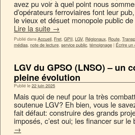
avez pu voir à quel point nous sommes
d’opérateurs ferroviaires font leur pub,
le vieux et désuet monopole public de
Lire la suite
→
Publié dans
Accueil
,
Fret
,
GPII
,
LGV
,
Régionaux
,
Route
,
Transp
médias
,
note de lecture
,
service public
,
témoignage
|
Écrire un
LGV du GPSO (LNSO) – un con
pleine évolution
Publié le
22 juin 2025
Mais quoi de neuf pour la très combatt
soutenue LGV? Eh bien, vous le savez, 
fait défaut: construire des grands proje
imposés, c’est oui; les financer sur l
→