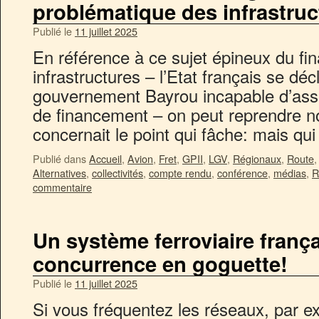
problématique des infrastruc
Publié le
11 juillet 2025
En référence à ce sujet épineux du f
infrastructures – l’Etat français se dé
gouvernement Bayrou incapable d’as
de financement – on peut reprendre not
concernait le point qui fâche: mais q
Publié dans
Accueil
,
Avion
,
Fret
,
GPII
,
LGV
,
Régionaux
,
Route
Alternatives
,
collectivités
,
compte rendu
,
conférence
,
médias
,
R
commentaire
Un système ferroviaire françai
concurrence en goguette!
Publié le
11 juillet 2025
Si vous fréquentez les réseaux, par 