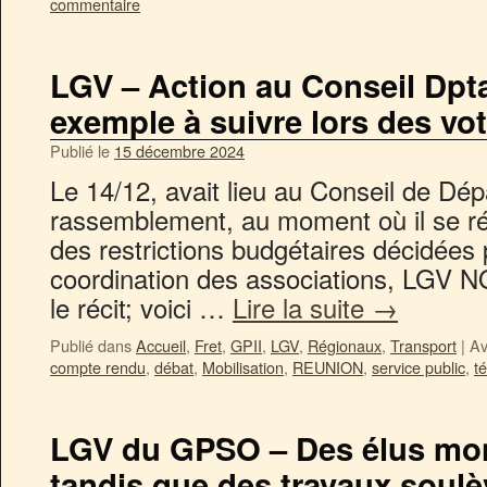
commentaire
LGV – Action au Conseil Dpt
exemple à suivre lors des vo
Publié le
15 décembre 2024
Le 14/12, avait lieu au Conseil de Dé
rassemblement, au moment où il se ré
des restrictions budgétaires décidées p
coordination des associations, LGV N
le récit; voici …
Lire la suite
→
Publié dans
Accueil
,
Fret
,
GPII
,
LGV
,
Régionaux
,
Transport
|
Av
compte rendu
,
débat
,
Mobilisation
,
REUNION
,
service public
,
t
LGV du GPSO – Des élus mont
tandis que des travaux soulèv