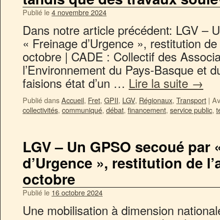
Publié le
4 novembre 2024
Dans notre article précédent: LGV –
« Freinage d’Urgence », restitution de
octobre | CADE : Collectif des Associ
l’Environnement du Pays-Basque et d
faisions état d’un …
Lire la suite
→
Publié dans
Accueil
,
Fret
,
GPII
,
LGV
,
Régionaux
,
Transport
|
Av
collectivités
,
communiqué
,
débat
,
financement
,
service public
,
t
LGV – Un GPSO secoué par «
d’Urgence », restitution de l’
octobre
Publié le
16 octobre 2024
Une mobilisation à dime