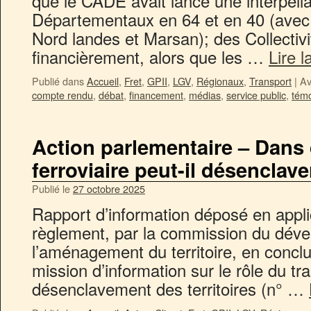
que le CADE avait lancé une interpell
Départementaux en 64 et en 40 (avec
Nord landes et Marsan); des Collectiv
financièrement, alors que les …
Lire l
Publié dans
Accueil
,
Fret
,
GPII
,
LGV
,
Régionaux
,
Transport
|
Av
compte rendu
,
débat
,
financement
,
médias
,
service public
,
tém
Action parlementaire – Dans 
ferroviaire peut-il désenclaver
Publié le
27 octobre 2025
Rapport d’information déposé en applic
règlement, par la commission du déve
l’aménagement du territoire, en concl
mission d’information sur le rôle du tra
désenclavement des territoires (n° …