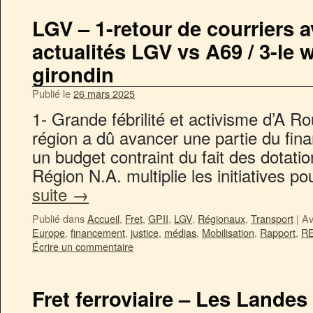
LGV – 1-retour de courriers av
actualités LGV vs A69 / 3-l
girondin
Publié le
26 mars 2025
1- Grande fébrilité et activisme d’A R
région a dû avancer une partie du f
un budget contraint du fait des dotatio
Région N.A. multiplie les initiatives p
suite
→
Publié dans
Accueil
,
Fret
,
GPII
,
LGV
,
Régionaux
,
Transport
|
Av
Europe
,
financement
,
justice
,
médias
,
Mobilisation
,
Rapport
,
R
Écrire un commentaire
Fret ferroviaire – Les Lande