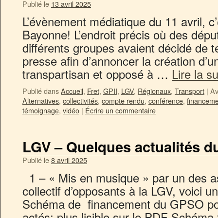
Publié le
13 avril 2025
L’évènement médiatique du 11 avril, c’é
Bayonne! L’endroit précis où des dépu
différents groupes avaient décidé de 
presse afin d’annoncer la création d’u
transpartisan et opposé à …
Lire la s
Publié dans
Accueil
,
Fret
,
GPII
,
LGV
,
Régionaux
,
Transport
|
Av
Alternatives
,
collectivités
,
compte rendu
,
conférence
,
financeme
témoignage
,
vidéo
|
Écrire un commentaire
LGV – Quelques actualités du
Publié le
8 avril 2025
1 – « Mis en musique » par un des as
collectif d’opposants à la LGV, voici u
Schéma de financement du GPSO pou
actés: plus lisible sur le PDF Sch