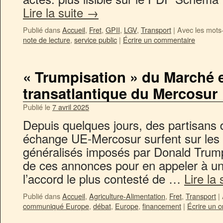
Lire la suite
→
Publié dans
Accueil
,
Fret
,
GPII
,
LGV
,
Transport
|
Avec les mots
note de lecture
,
service public
|
Écrire un commentaire
« Trumpisation » du Marché 
transatlantique du Mercosur
Publié le
7 avril 2025
Depuis quelques jours, des partisans d
échange UE-Mercosur surfent sur les 
généralisés imposés par Donald Trump.
de ces annonces pour en appeler à une
l’accord le plus contesté de …
Lire la
Publié dans
Accueil
,
Agriculture-Alimentation
,
Fret
,
Transport
|
communiqué Europe
,
débat
,
Europe
,
financement
|
Écrire un 