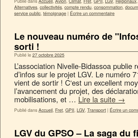
Publié dans
Accueil
,
Avion
,
Climat
,
Fret
,
GPII
,
LGV
,
Régionaux
Alternatives
,
collectivités
,
compte rendu
,
consommation
,
docum
service public
,
témoignage
|
Écrire un commentaire
Le nouveau numéro de "Infos 
sorti !
Publié le
27 octobre 2025
L’association Nivelle-Bidassoa publie 
d’infos sur le projet LGV. Le numéro 
vient de sortir ! C‘est un excellent mo
l’avancement du projet, des déclaratio
mobilisations, et …
Lire la suite
→
Publié dans
Accueil
,
Fret
,
GPII
,
LGV
,
Transport
|
Écrire un com
LGV du GPSO – La saga du 