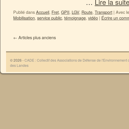
…
Lire la suit
Publié dans
Accueil
,
Fret
,
GPII
,
LGV
,
Route
,
Transport
|
Avec l
Mobilisation
,
service public
,
témoignage
,
vidéo
|
Écrire un com
←
Articles plus anciens
© 2026 -
CADE : Collectif des Associations de Défense de l'Environnement
des Landes