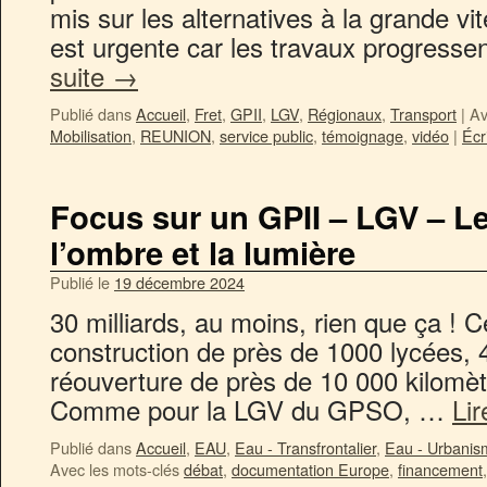
mis sur les alternatives à la grande vite
est urgente car les travaux progresse
suite
→
Publié dans
Accueil
,
Fret
,
GPII
,
LGV
,
Régionaux
,
Transport
|
Av
Mobilisation
,
REUNION
,
service public
,
témoignage
,
vidéo
|
Écr
Focus sur un GPII – LGV – L
l’ombre et la lumière
Publié le
19 décembre 2024
30 milliards, au moins, rien que ça ! C
construction de près de 1000 lycées, 
réouverture de près de 10 000 kilomètr
Comme pour la LGV du GPSO, …
Lir
Publié dans
Accueil
,
EAU
,
Eau - Transfrontalier
,
Eau - Urbanis
Avec les mots-clés
débat
,
documentation Europe
,
financement