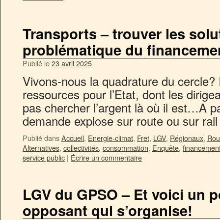
Transports – trouver les solu
problématique du financemen
Publié le
23 avril 2025
Vivons-nous la quadrature du cercle? 
ressources pour l’Etat, dont les dirige
pas chercher l’argent là où il est…A par
demande explose sur route ou sur rai
Publié dans
Accueil
,
Energie-climat
,
Fret
,
LGV
,
Régionaux
,
Rou
Alternatives
,
collectivités
,
consommation
,
Enquête
,
financemen
service public
|
Écrire un commentaire
LGV du GPSO – Et voici un p
opposant qui s’organise!