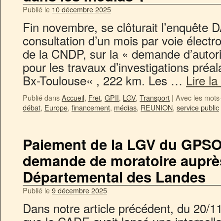
Publié le
10 décembre 2025
Fin novembre, se clôturait l’enquête
consultation d’un mois par voie électr
de la CNDP, sur la « demande d’autor
pour les travaux d’investigations préal
Bx-Toulouse« , 222 km. Les …
Lire la
Publié dans
Accueil
,
Fret
,
GPII
,
LGV
,
Transport
|
Avec les mots
débat
,
Europe
,
financement
,
médias
,
REUNION
,
service public
Paiement de la LGV du GPSO 
demande de moratoire auprè
Départemental des Landes
Publié le
9 décembre 2025
Dans notre article précédent, du 20/1