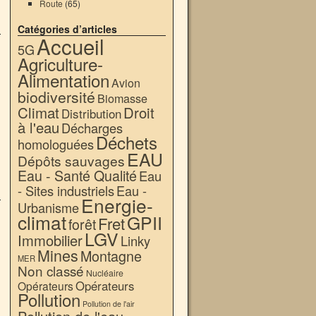
Route
(65)
Catégories d’articles
Accueil
5G
Agriculture-
Alimentation
Avion
biodiversité
Biomasse
Climat
Droit
Distribution
à l'eau
Décharges
Déchets
homologuées
EAU
Dépôts sauvages
Eau - Santé Qualité
Eau
- Sites industriels
Eau -
Energie-
Urbanisme
climat
GPII
Fret
forêt
LGV
Immobilier
Linky
Mines
Montagne
MER
Non classé
Nucléaire
Opérateurs
Opérateurs
Pollution
Pollution de l'air