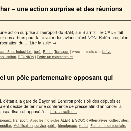
har – une action surprise et des réunions
 action surprise à l’aéroport du BAB, sur Biarritz – le CADE fait
per des arbres pour faire voler des avions, c’est NON! Référence, bien
arbonation du …
Lire la suite
→
au - Sites industriels
,
forêt
,
Route
,
Transport
|
Avec les mots-clés
brève
,
bilisation
,
REUNION
|
Écrire un commentaire
ci un pôle parlementaire opposant qui
 c’était à la gare de Bayonne! L’endroit précis où des députés et
aient décidé de tenir une conférence de presse afin d’annoncer la
transpartisan et opposé à …
Lire la suite
→
ionaux
,
Transport
|
Avec les mots-clés
ALERTE SCOOP
,
Alternatives
,
collectivités
,
médias
,
Mobilisation
,
service public
,
témoignage
,
vidéo
|
Écrire un commentaire