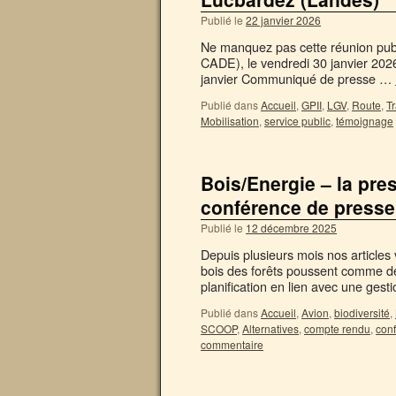
Publié le
22 janvier 2026
Ne manquez pas cette réunion pub
CADE), le vendredi 30 janvier 202
janvier Communiqué de presse …
Publié dans
Accueil
,
GPII
,
LGV
,
Route
,
T
Mobilisation
,
service public
,
témoignage
Bois/Energie – la pres
conférence de press
Publié le
12 décembre 2025
Depuis plusieurs mois nos articles v
bois des forêts poussent comme des
planification en lien avec une ges
Publié dans
Accueil
,
Avion
,
biodiversité
,
SCOOP
,
Alternatives
,
compte rendu
,
con
commentaire