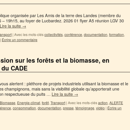
lique organisée par Les Amis de la terre des Landes (membre du
6 – 19h15, au foyer de Lucbardez. 2026 01 flyer A5 réunion LGV 30
Lire la suite
→
ransport
|
Avec les mots-clés
collectivités
,
conférence
,
documentation
,
formation
,
|
Écrire un commentaire
sion sur les forêts et la biomasse, en
e du CADE
ous alertent : pléthore de projets industriels utilisant la biomasse et le
 champignons, mais sans la visibilité globale qu’apporterait une
tion respectueuse du puits …
Lire la suite
→
Biomasse
,
Energie-climat
,
forêt
,
Transport
|
Avec les mots-clés
action
,
ALERTE
férence
,
consommation
,
documentation
,
presse
,
témoignage
,
vidéo
|
Écrire un