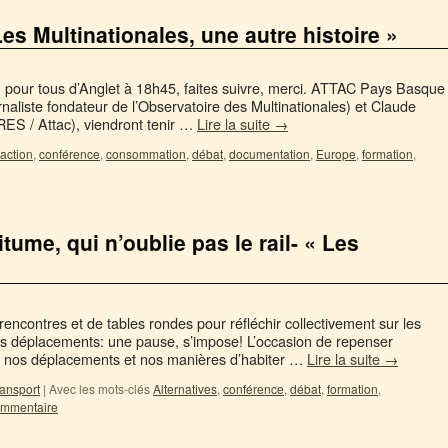
es Multinationales, une autre histoire »
n pour tous d’Anglet à 18h45, faites suivre, merci. ATTAC Pays Basque
naliste fondateur de l’Observatoire des Multinationales) et Claude
IRES / Attac), viendront tenir …
Lire la suite
→
action
,
conférence
,
consommation
,
débat
,
documentation
,
Europe
,
formation
,
ume, qui n’oublie pas le rail- « Les
encontres et de tables rondes pour réfléchir collectivement sur les
nos déplacements: une pause, s’impose! L’occasion de repenser
ur nos déplacements et nos manières d’habiter …
Lire la suite
→
ransport
|
Avec les mots-clés
Alternatives
,
conférence
,
débat
,
formation
,
ommentaire