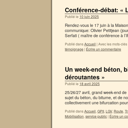
Conférence-débat: « L
Publié le
10 juin 2025
Rendez-vous le 17 juin à la Maiso
communique: Olivier Petitjean (jour
Serfati ( maître de conférence à l’
Publié dans
Accueil
|
Avec les mots-clés
témoignage
|
Écrire un commentaire
Un week-end béton, bit
déroutantes »
Publié le
18 avril 2025
25/26/27 avril, grand week-end de r
sujet du béton, du bitume, et de 
collectivement une bifurcation po
Publié dans
Accueil
,
GPII
,
LGV
,
Route
,
T
Mobilisation
,
service public
|
Écrire un c