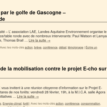
 par le golfe de Gascogne –
de
– L’ association LAE, Landes Aquitaine Environnement organise le
nce/table ronde avec de nombreux intervenants: Paul Watson et Lamya
e, Thomas Brail …
Lire la suite
→
Avec les mots-clés
action
,
brève
,
conférence
,
débat
,
témoignage
|
Écrire un
 de la mobilisation contre le projet E-cho sur
ous invitent à une réunion citoyenne d’information sur le Projet E-
res de nos forêts: vendredi 28 février, 19h, à la M.I.C.A. salle Agora
itiatives …
Lire la suite
→
e
,
Energie-climat
,
forêt
|
Avec les mots-clés
action
,
conférence
,
consommation
,