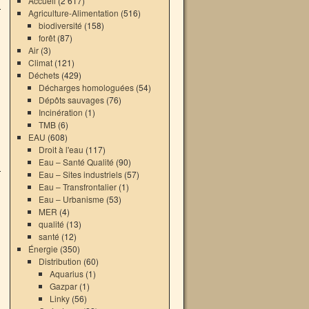
Accueil
(2 617)
Agriculture-Alimentation
(516)
biodiversité
(158)
forêt
(87)
Air
(3)
Climat
(121)
Déchets
(429)
Décharges homologuées
(54)
Dépôts sauvages
(76)
Incinération
(1)
TMB
(6)
EAU
(608)
Droit à l'eau
(117)
Eau – Santé Qualité
(90)
Eau – Sites industriels
(57)
Eau – Transfrontalier
(1)
Eau – Urbanisme
(53)
MER
(4)
qualité
(13)
santé
(12)
Énergie
(350)
Distribution
(60)
Aquarius
(1)
Gazpar
(1)
Linky
(56)