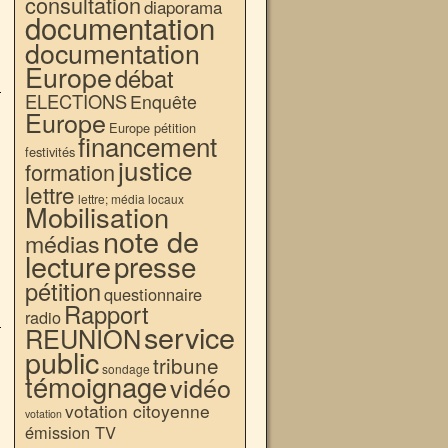
consultation
diaporama
documentation
documentation
Europe
débat
ELECTIONS
Enquête
Europe
Europe pétition
financement
festivités
justice
formation
lettre
lettre; média locaux
Mobilisation
note de
médias
lecture
presse
pétition
questionnaire
Rapport
radio
service
REUNION
public
tribune
sondage
témoignage
vidéo
votation citoyenne
votation
émission TV