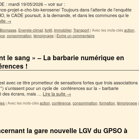
E : mardi 19/05/2026 – voir sur :
nce-projet-e-cho-bio-kerosene/ Toujours dans l’attente de l’enquête
HO, le CADE poursuit, à la demande, et dans les communes qui le
uite
→
Biomasse
,
Energie-climat
,
forêt
,
Immobilier
,
Transport
|
Avec les mots-clés
action
,
nce
,
consommation
,
témoignage
|
Écrire un commentaire
ent le sang » – La barbarie numérique en
érences !
est avec ce titre prometteur de sensations fortes que trois associations
**) s’unissent pour un cycle de conférences sur la « barbarie
é des écrans, mais …
Lire la suite
→
ies
|
Avec les mots-clés
action
,
conférence
,
consommation
,
formation
,
témoignage
|
cernant la gare nouvelle LGV du GPSO à