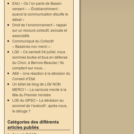
EAU – Où l’on parle de Bassin
versant – « Écoblanchiment :
quand la communication étouffe le
débat »
Droit de l’environnement – rappel
sur un recours collectif, avocats et
associatifs
Communiqué du Collectif
« Bassines non merci »-
LGV – Ce samedi 04 juillet, nous
sommes toutes et tous en défense
du Ciron, à Bernos-Beaulac ! Ils
comptent sur nous…
A69 – Une réaction à la décision du
Conseil d’Etat
Un billet de blog de LGV NON
MERCI ! – La canicule monte à la
tête du Premier ministre
LGV du GPSO – La déraison au
sommet de l’exécutif : après nous,
le déluge ?
Catégories des différents
articles publiés