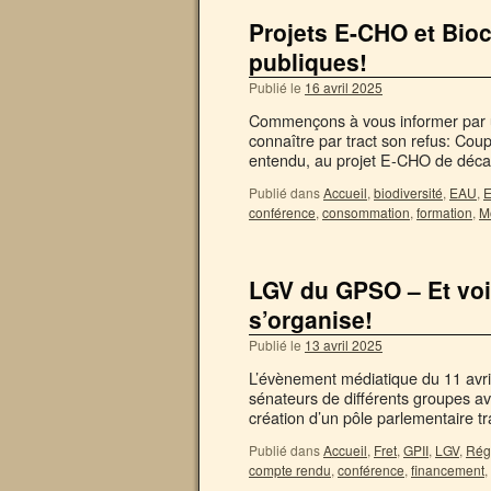
Projets E-CHO et Bioc
publiques!
Publié le
16 avril 2025
Commençons à vous informer par une
connaître par tract son refus: Cou
entendu, au projet E-CHO de déc
Publié dans
Accueil
,
biodiversité
,
EAU
,
E
conférence
,
consommation
,
formation
,
Mo
LGV du GPSO – Et voi
s’organise!
Publié le
13 avril 2025
L’évènement médiatique du 11 avril,
sénateurs de différents groupes av
création d’un pôle parlementaire 
Publié dans
Accueil
,
Fret
,
GPII
,
LGV
,
Rég
compte rendu
,
conférence
,
financement
,