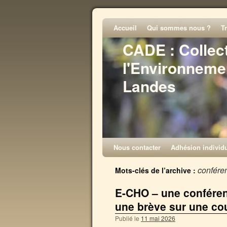
Accueil
Qui sommes nous ?
T
CADE : Collec
l'Environneme
Landes
Nous contacter
Adhésion individu
confére
Mots-clés de l’archive :
E-CHO – une conféren
une brève sur une co
Publié le
11 mai 2026