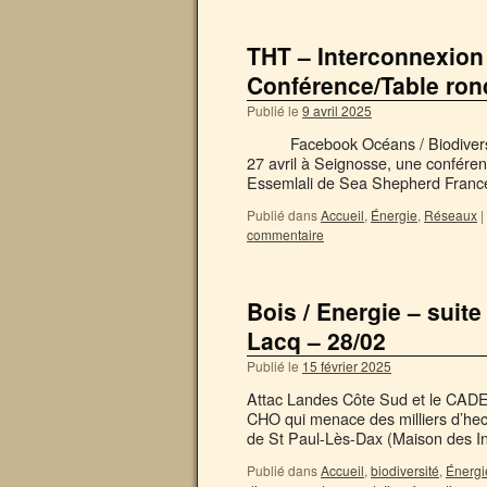
THT – Interconnexion
Conférence/Table ron
Publié le
9 avril 2025
Facebook Océans / Biodiversité 
27 avril à Seignosse, une confére
Essemlali de Sea Shepherd Franc
Publié dans
Accueil
,
Énergie
,
Réseaux
|
commentaire
Bois / Energie – suite
Lacq – 28/02
Publié le
15 février 2025
Attac Landes Côte Sud et le CADE v
CHO qui menace des milliers d’hecta
de St Paul-Lès-Dax (Maison des In
Publié dans
Accueil
,
biodiversité
,
Énergi