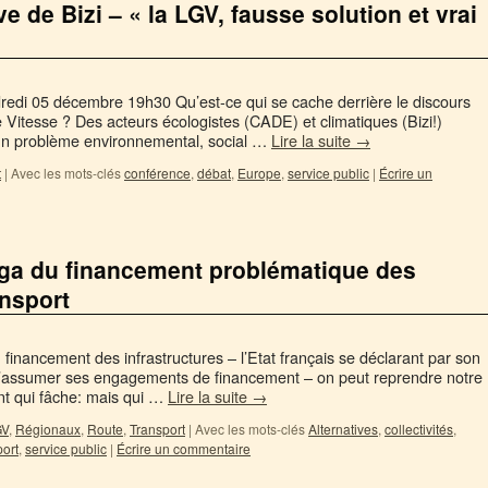
ve de Bizi – « la LGV, fausse solution et vrai
dredi 05 décembre 19h30 Qu’est-ce qui se cache derrière le discours
e Vitesse ? Des acteurs écologistes (CADE) et climatiques (Bizi!)
 un problème environnemental, social …
Lire la suite
→
t
|
Avec les mots-clés
conférence
,
débat
,
Europe
,
service public
|
Écrire un
ga du financement problématique des
ansport
financement des infrastructures – l’Etat français se déclarant par son
’assumer ses engagements de financement – on peut reprendre notre
oint qui fâche: mais qui …
Lire la suite
→
GV
,
Régionaux
,
Route
,
Transport
|
Avec les mots-clés
Alternatives
,
collectivités
,
ort
,
service public
|
Écrire un commentaire