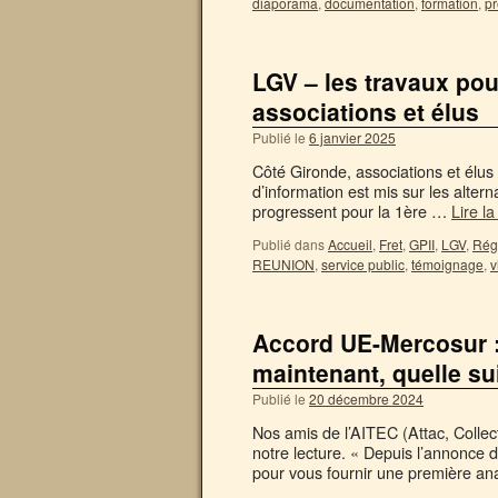
diaporama
,
documentation
,
formation
,
p
LGV – les travaux pou
associations et élus
Publié le
6 janvier 2025
Côté Gironde, associations et élus 
d’information est mis sur les alterna
progressent pour la 1ère …
Lire la
Publié dans
Accueil
,
Fret
,
GPII
,
LGV
,
Rég
REUNION
,
service public
,
témoignage
,
v
Accord UE-Mercosur :
maintenant, quelle su
Publié le
20 décembre 2024
Nos amis de l’AITEC (Attac, Collect
notre lecture. « Depuis l’annonce d
pour vous fournir une première an