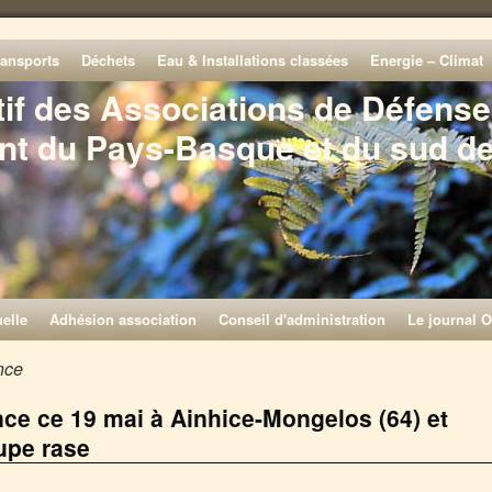
ransports
Déchets
Eau & Installations classées
Energie – Climat
tif des Associations de Défense
nt du Pays-Basque et du sud d
elle
Adhésion association
Conseil d'administration
Le journal O
nce
ce ce 19 mai à Ainhice-Mongelos (64) et
upe rase