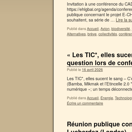
Invitation à une conférence du CAD
https://ehlgbai.org/agenda/confere
publique concernant le projet E-C
souhaitent, sa série de …
Lire la s
Publié dans
Accueil
,
Avion
,
biodiversité
,
Alternatives
,
brève
,
collectivités
,
confére
« Les TIC*, elles suc
question lors de conf
Publié le
16 avril 2026
Les TIC*, elles sucent le sang – C’
(Bamba, Mikmak et l’Etincelle 2.0 
numérique »; un temps déconnect
Publié dans
Accueil
,
Énergie
,
Technolog
Écrire un commentaire
Réunion publique con
Lucbardez (Landes)