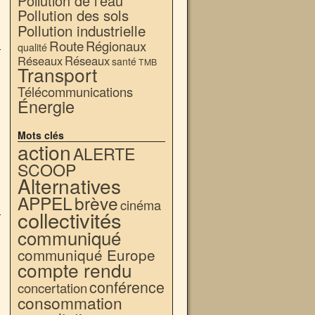
Pollution de l'eau
Pollution des sols
Pollution industrielle
Route
Régionaux
qualité
Réseaux
Réseaux
santé
TMB
Transport
Télécommunications
Énergie
Mots clés
action
ALERTE
SCOOP
Alternatives
APPEL
brève
cinéma
collectivités
communiqué
communiqué Europe
compte rendu
conférence
concertation
consommation