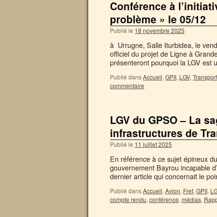
Conférence à l’initiati
problème » le 05/12
Publié le
18 novembre 2025
à Urrugne, Salle Iturbidea, le ven
officiel du projet de Ligne à Grand
présenteront pourquoi la LGV est
Publié dans
Accueil
,
GPII
,
LGV
,
Transpor
commentaire
LGV du GPSO – La sa
infrastructures de Tr
Publié le
11 juillet 2025
En référence à ce sujet épineux du 
gouvernement Bayrou incapable d
dernier article qui concernait le p
Publié dans
Accueil
,
Avion
,
Fret
,
GPII
,
L
compte rendu
,
conférence
,
médias
,
Rapp