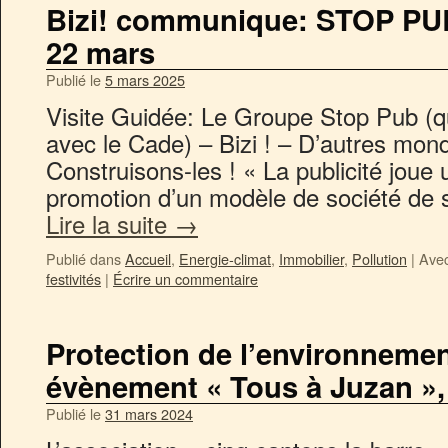
Bizi! communique: STOP PUB
22 mars
Publié le
5 mars 2025
Visite Guidée: Le Groupe Stop Pub (qui 
avec le Cade) – Bizi ! – D’autres mon
Construisons-les ! « La publicité joue 
promotion d’un modèle de société de
Lire la suite
→
Publié dans
Accueil
,
Energie-climat
,
Immobilier
,
Pollution
|
Avec
festivités
|
Écrire un commentaire
Protection de l’environnemen
évènement « Tous à Juzan », 
Publié le
31 mars 2024