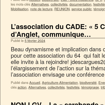
les mots-clés
Alternatives
,
collectivités
,
documentation
,
festivité
Mobilisation
,
note de lecture
,
REUNION
,
service public
,
témoig
L’association du CADE: « 5 C
d’Anglet, communique…
Publié le
5 février 2024
Beau dynamisme et implication dans 
pour cette association du 64 qui fait 
elle invite à la rejoindre! jdescargu
l’élargissement de l’action sur la théma
l’association envisage une conférenc
Publié dans
Accueil
,
Agriculture-Alimentation
,
biodiversité
,
Ener
clés
action
,
Alternatives
,
collectivités
,
festivités
,
témoignage
,
tr
NON LGV – La « sarabande » 