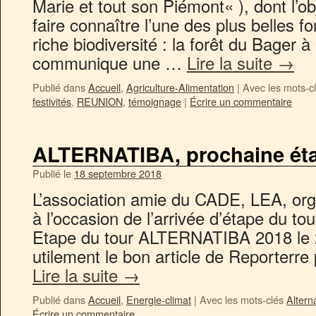
Marie et tout son Piémont« ), dont l’o
faire connaître l’une des plus belles f
riche biodiversité : la forêt du Bager 
communique une …
Lire la suite
→
Publié dans
Accueil
,
Agriculture-Alimentation
|
Avec les mots-c
festivités
,
REUNION
,
témoignage
|
Écrire un commentaire
ALTERNATIBA, prochaine éta
Publié le
18 septembre 2018
L’association amie du CADE, LEA, org
à l’occasion de l’arrivée d’étape du to
Etape du tour ALTERNATIBA 2018 le 2
utilement le bon article de Reporterre
Lire la suite
→
Publié dans
Accueil
,
Energie-climat
|
Avec les mots-clés
Altern
Écrire un commentaire