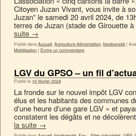
L’association « cinq cantons la barre »
Citoyen Juzan Vivant, vous invite à 
Juzan” le samedi 20 avril 2024, de 13
terres de Juzan (stade de Girouette 
suite
→
Publié dans
Accueil
,
Agriculture-Alimentation
,
biodiversité
|
Ave
Mobilisation
|
Écrire un commentaire
LGV du GPSO – un fil d’actua
Publié le
16 février 2024
La fronde sur le nouvel impôt LGV con
élus et les habitants des communes du
d’une heure d’une gare LGV » et paya
constatent les dégâts et ne décolère
la suite
→
Publié dans
Accueil
,
biodiversité
,
Eau - Sites industriels
,
GPII
,