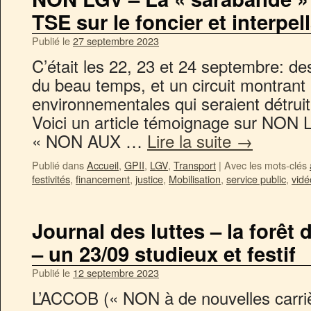
TSE sur le foncier et interpell
Publié le
27 septembre 2023
C’était les 22, 23 et 24 septembre: d
du beau temps, et un circuit montrant 
environnementales qui seraient détrui
Voici un article témoignage sur NON 
« NON AUX …
Lire la suite
→
Publié dans
Accueil
,
GPII
,
LGV
,
Transport
|
Avec les mots-clés
festivités
,
financement
,
justice
,
Mobilisation
,
service public
,
vidé
Journal des luttes – la forêt
– un 23/09 studieux et festif
Publié le
12 septembre 2023
L’ACCOB (« NON à de nouvelles carriè