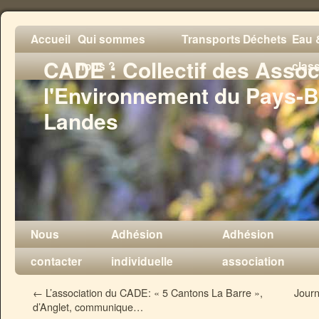
Accueil
Qui sommes
Transports
Déchets
Eau &
CADE : Collectif des Assoc
nous ?
clas
l'Environnement du Pays-B
Landes
Nous
Adhésion
Adhésion
contacter
individuelle
association
←
L’association du CADE: « 5 Cantons La Barre »,
Journ
d’Anglet, communique…