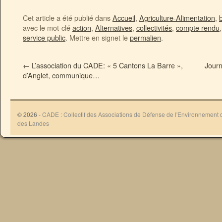
Cet article a été publié dans
Accueil
,
Agriculture-Alimentation
,
b
avec le mot-clé
action
,
Alternatives
,
collectivités
,
compte rendu
service public
. Mettre en signet le
permalien
.
←
L’association du CADE: « 5 Cantons La Barre »,
Journ
d’Anglet, communique…
© 2026 -
CADE : Collectif des Associations de Défense de l'Environnement
des Landes