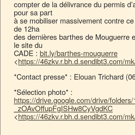
compter de la délivrance du permis d’
pour sa part
à se mobiliser massivement contre ce pr
de 12ha
des dernières barthes de Mouguerre en
le site du
CADE :
bit.ly/barthes-mouguerre
<
https://46zkv.r.bh.d.sendibt3.com
*Contact presse* : Elouan Trichard (0
*Sélection photo* :
https://drive.google.com/drive/folders/
_zOAvOffupFgISHw8CyVgdKC
<
https://46zkv.r.bh.d.sendibt3.com