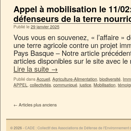
Appel à mobilisation le 11/02
défenseurs de la terre nourri
Publié le
29 janvier 2025
Vous vous en souvenez, « l’affaire » d
une terre agricole contre un projet imm
Pays Basque – Notre article précédent
articles disponibles sur le site avec l
Lire la suite
→
Publié dans
Accueil
,
Agriculture-Alimentation
,
biodiversité
,
Immo
APPEL
,
collectivités
,
communiqué
,
justice
,
Mobilisation
,
témoig
←
Articles plus anciens
© 2026 -
CADE : Collectif des Associations de Défense de l'Environnement