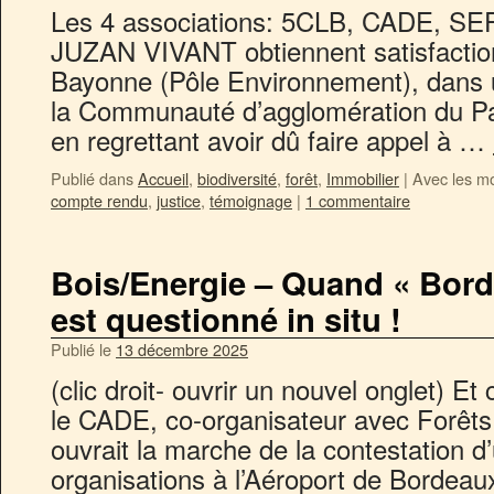
Les 4 associations: 5CLB, CADE, SEP
JUZAN VIVANT obtiennent satisfaction
Bayonne (Pôle Environnement), dans 
la Communauté d’agglomération du P
en regrettant avoir dû faire appel à …
Publié dans
Accueil
,
biodiversité
,
forêt
,
Immobilier
|
Avec les mo
compte rendu
,
justice
,
témoignage
|
1 commentaire
Bois/Energie – Quand « Bord
est questionné in situ !
Publié le
13 décembre 2025
(clic droit- ouvrir un nouvel onglet) E
le CADE, co-organisateur avec Forêt
ouvrait la marche de la contestation d’
organisations à l’Aéroport de Bordeaux,