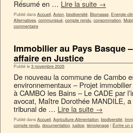
Résumé en …
Lire la suite
→
Publié dans
Accueil
,
Avion
,
biodiversité
,
Biomasse
,
Energie-cli
Alternatives
,
communiqué
,
compte rendu
,
consommation
,
Mobil
commentaire
Immobilier au Pays Basque –
affaire en Justice
Publié le
3 novembre 2025
De nouveau la commune de Cambo est
environnementaux – Projet immobilier
à CAMBO les Bains – Le CADE par l’i
avocat, Maître Dorothée MANDILE, a sa
tribunal de …
Lire la suite
→
Publié dans
Accueil
,
Agriculture-Alimentation
,
biodiversité
,
Immo
compte rendu
,
documentation
,
justice
,
témoignage
|
Écrire un