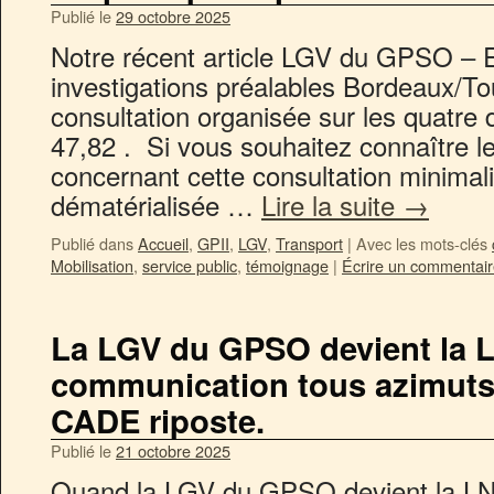
Publié le
29 octobre 2025
Notre récent article LGV du GPSO – 
investigations préalables Bordeaux/Tou
consultation organisée sur les quatre
47,82 . Si vous souhaitez connaître 
concernant cette consultation minimal
dématérialisée …
Lire la suite
→
Publié dans
Accueil
,
GPII
,
LGV
,
Transport
|
Avec les mots-clés
Mobilisation
,
service public
,
témoignage
|
Écrire un commentai
La LGV du GPSO devient la 
communication tous azimuts 
CADE riposte.
Publié le
21 octobre 2025
Quand la LGV du GPSO devient la LNS