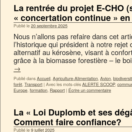
La rentrée du projet E-CHO (
« concertation continue » en
Publié le
20 septembre 2025
Nous n’allons pas refaire dans cet arti
l’historique qui président à notre rejet
alternatif au kérosène, visant à confor
grâce à la biomasse forestière – le b
→
Publié dans
Accueil
,
Agriculture-Alimentation
,
Avion
,
biodiversi
forêt
,
Transport
|
Avec les mots-clés
ALERTE SCOOP
,
commun
Europe
,
formation
,
Rapport
|
Écrire un commentaire
La « Loi Duplomb et ses dégâ
Comment faire confiance?
Publié le
9 juillet 2025