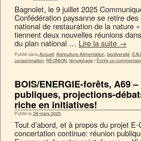
Bagnolet, le 9 juillet 2025 Communiqu
Confédération paysanne se retire des 
national de restauration de la nature 
tiennent deux nouvelles réunions dans 
du plan national …
Lire la suite
→
Publié dans
Accueil
,
Agriculture-Alimentation
,
biodiversité
,
EA
consommation
,
REUNION
,
témoignage
|
Écrire un commentair
BOIS/ENERGIE-forêts, A69 –
publiques, projections-déba
riche en initiatives!
Publié le
28 mars 2025
Tout d’abord, et à propos du projet E
concertation continue: réunion publique