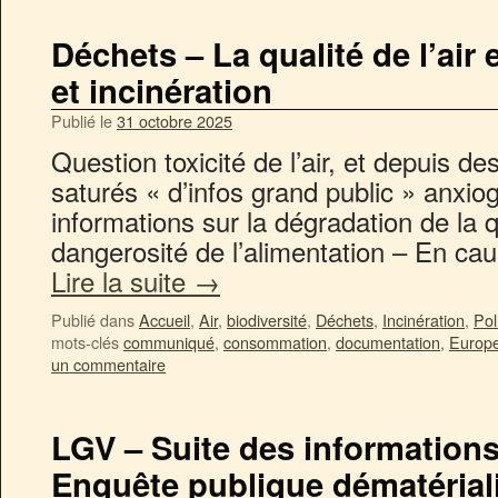
Déchets – La qualité de l’air
et incinération
Publié le
31 octobre 2025
Question toxicité de l’air, et depuis
saturés « d’infos grand public » anxio
informations sur la dégradation de la qu
dangerosité de l’alimentation – En cau
Lire la suite
→
Publié dans
Accueil
,
Air
,
biodiversité
,
Déchets
,
Incinération
,
Pol
mots-clés
communiqué
,
consommation
,
documentation
,
Europ
un commentaire
LGV – Suite des informations
Enquête publique dématérial