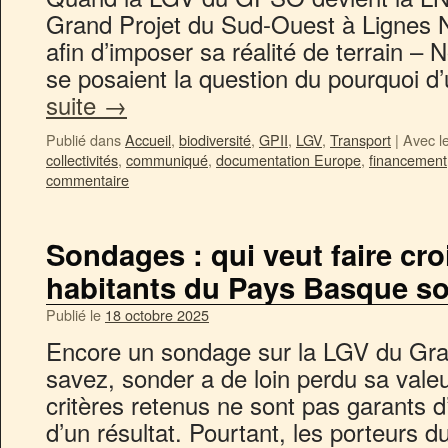
Grand Projet du Sud-Ouest à Lignes 
afin d’imposer sa réalité de terrain –
se posaient la question du pourquoi
suite
→
Publié dans
Accueil
,
biodiversité
,
GPII
,
LGV
,
Transport
|
Avec l
collectivités
,
communiqué
,
documentation Europe
,
financement
commentaire
Sondages : qui veut faire cro
habitants du Pays Basque so
Publié le
18 octobre 2025
Encore un sondage sur la LGV du Gra
savez, sonder a de loin perdu sa valeur
critères retenus ne sont pas garants d
d’un résultat. Pourtant, les porteurs d