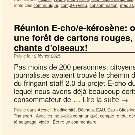
mots-clés
communiqué
,
compte rendu
,
consommation
,
médias
Réunion E-cho/e-kérosène: ou
une forêt de cartons rouges,
chants d’oiseaux!
Publié le
12 février 2025
Pas moins de 200 personnes, citoyens
journalistes avaient trouvé le chemin de
du fringant staff 2.0 du projet E-cho 
lequel nous avons déjà beaucoup écrit
consommateur de …
Lire la suite
→
Publié dans
Accueil
,
biodiversité
,
Déchets
,
EAU
,
Eau - Sites ind
Transport
|
Avec les mots-clés
communiqué
,
compte rendu
,
dé
témoignage
,
vidéo
|
Écrire un commentaire