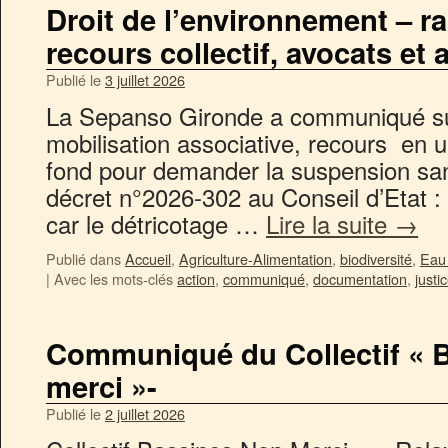
Droit de l’environnement – r
recours collectif, avocats et 
Publié le
3 juillet 2026
La Sepanso Gironde a communiqué su
mobilisation associative, recours en 
fond pour demander la suspension sans
décret n°2026-302 au Conseil d’Etat : 
car le détricotage …
Lire la suite
→
Publié dans
Accueil
,
Agriculture-Alimentation
,
biodiversité
,
Eau 
|
Avec les mots-clés
action
,
communiqué
,
documentation
,
justi
Communiqué du Collectif « 
merci »-
Publié le
2 juillet 2026