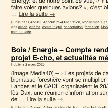
Energy: et de notre point de vue, « Y’a
faire voler quelques avions? », c’est bi
…
Lire la suite
→
Publié dans
Accueil
,
Agriculture-Alimentation
,
biodiversité
,
Ener
clés
action
,
cinéma
,
communiqué
,
concertation
,
formation
,
Mobi
commentaire
Bois / Energie – Compte rend
projet E-cho, et actualités m
Publié le
2 mars 2025
(image Media40) – « Les projets de c
biomasse forestière vont se multiplier
Landes et le CADE organisaient le 28/
lès-Dax, une réunion d’information sur 
de …
Lire la suite
→
Publié dans
Accueil
,
Avion
,
biodiversité
,
Eau - Sites industriels