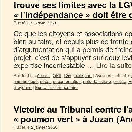
trouve ses limites avec la L
« l’indépendance » doit être
Publié le
9 janvier 2026
Ce que les citoyens et associations 
bien su faire, et depuis plus de trente
d’argumentation qui a permis de frein
projet, c’est de s’appuyer sur deux lev
expertise incontestable …
Lire la suit
Publié dans
Accueil
,
GPII
,
LGV
,
Transport
|
Avec les mots-clés
communiqué
,
débat
,
documentation
,
note de lecture
,
presse
,
R
citoyenne
|
Écrire un commentaire
Victoire au Tribunal contre l’a
« poumon vert » à Juzan (Ang
Publié le
2 janvier 2026