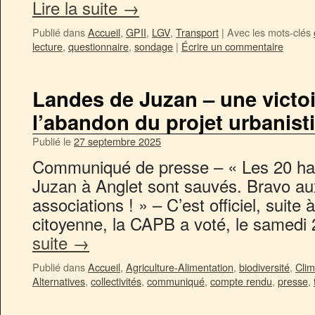
Lire la suite
→
Publié dans
Accueil
,
GPII
,
LGV
,
Transport
|
Avec les mots-clés
lecture
,
questionnaire
,
sondage
|
Écrire un commentaire
Landes de Juzan – une victoi
l’abandon du projet urbanist
Publié le
27 septembre 2025
Communiqué de presse – « Les 20 ha 
Juzan à Anglet sont sauvés. Bravo au
associations ! » – C’est officiel, suite
citoyenne, la CAPB a voté, le samed
suite
→
Publié dans
Accueil
,
Agriculture-Alimentation
,
biodiversité
,
Clim
Alternatives
,
collectivités
,
communiqué
,
compte rendu
,
presse
,