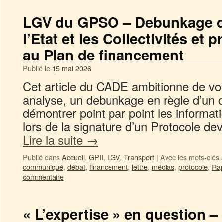
LGV du GPSO – Debunkage d’
l’Etat et les Collectivités et
au Plan de financement
Publié le
15 mai 2026
Cet article du CADE ambitionne de vo
analyse, un debunkage en règle d’un d
démontrer point par point les informat
lors de la signature d’un Protocole d
Lire la suite
→
Publié dans
Accueil
,
GPII
,
LGV
,
Transport
|
Avec les mots-clés
communiqué
,
débat
,
financement
,
lettre
,
médias
,
protocole
,
Ra
commentaire
« L’expertise » en question 