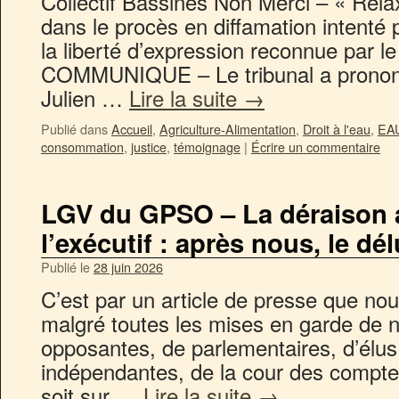
Collectif Bassines Non Merci – « Rela
dans le procès en diffamation intent
la liberté d’expression reconnue par le
COMMUNIQUE – Le tribunal a prononcé
Julien …
Lire la suite
→
Publié dans
Accueil
,
Agriculture-Alimentation
,
Droit à l'eau
,
EA
consommation
,
justice
,
témoignage
|
Écrire un commentaire
LGV du GPSO – La déraison
l’exécutif : après nous, le dé
Publié le
28 juin 2026
C’est par un article de presse que nous
malgré toutes les mises en garde de n
opposantes, de parlementaires, d’élus
indépendantes, de la cour des compte
soit sur …
Lire la suite
→