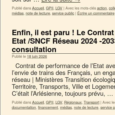
Publié dans
Accueil
,
GPII
,
LGV
|
Avec les mots-clés
action
,
coll
médias
,
note de lecture
,
service public
|
Écrire un commentaire
Enfin, il est paru ! Le Contr
Etat /SNCF Réseau 2024 -203
consultation
Publié le
18 juin 2026
Contrat de performance de l’Etat av
l’envie de trains des Français, un eng
réseau | Ministères Transition écolo
Territoire, Transports, Ville et Log
C’était l’Arlésienne, toujours prévu, …
Publié dans
Accueil
,
GPII
,
LGV
,
Régionaux
,
Transport
|
Avec le
documentation
,
financement
,
médias
,
note de lecture
,
service p