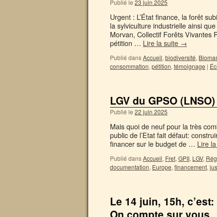
Publié le
23 juin 2025
Urgent : L’État finance, la forêt su
la sylviculture industrielle ainsi qu
Morvan, Collectif Forêts Vivantes
pétition …
Lire la suite
→
Publié dans
Accueil
,
biodiversité
,
Bioma
consommation
,
pétition
,
témoignage
|
Éc
LGV du GPSO (LNSO) –
Publié le
22 juin 2025
Mais quoi de neuf pour la très com
public de l’Etat fait défaut: constru
financer sur le budget de …
Lire l
Publié dans
Accueil
,
Fret
,
GPII
,
LGV
,
Rég
documentation
,
Europe
,
financement
,
jus
Le 14 juin, 15h, c’est
On compte sur vous.