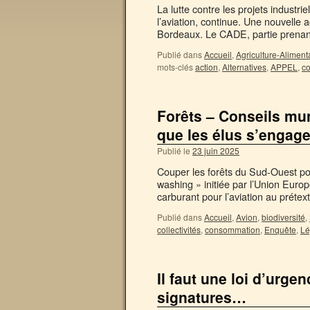
La lutte contre les projets industri
l’aviation, continue. Une nouvelle
Bordeaux. Le CADE, partie prenant
Publié dans
Accueil
,
Agriculture-Aliment
mots-clés
action
,
Alternatives
,
APPEL
,
c
Forêts – Conseils mun
que les élus s’engage
Publié le
23 juin 2025
Couper les forêts du Sud-Ouest pou
washing » initiée par l’Union Europ
carburant pour l’aviation au prét
Publié dans
Accueil
,
Avion
,
biodiversité
,
collectivités
,
consommation
,
Enquête
,
Lé
Il faut une loi d’urge
signatures…