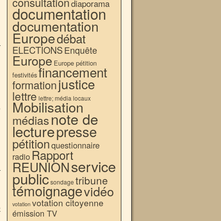
consultation
diaporama
documentation
documentation
Europe
débat
ELECTIONS
Enquête
Europe
Europe pétition
financement
festivités
justice
formation
lettre
lettre; média locaux
Mobilisation
,
note de
médias
lecture
presse
pétition
questionnaire
Rapport
radio
service
REUNION
public
tribune
sondage
témoignage
vidéo
votation citoyenne
votation
e
émission TV