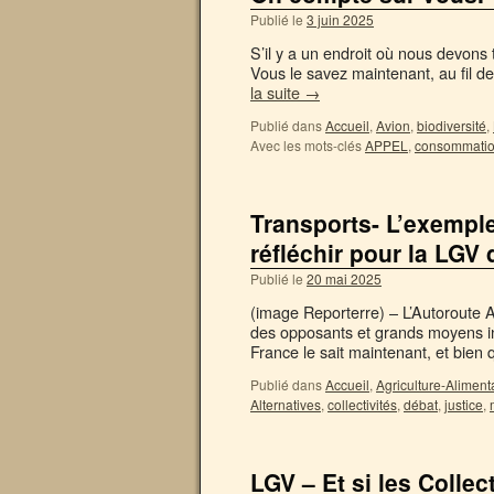
Publié le
3 juin 2025
S’il y a un endroit où nous devons
Vous le savez maintenant, au fil 
la suite
→
Publié dans
Accueil
,
Avion
,
biodiversité
,
Avec les mots-clés
APPEL
,
consommati
Transports- L’exemple
réfléchir pour la LG
Publié le
20 mai 2025
(image Reporterre) – L’Autoroute A
des opposants et grands moyens in
France le sait maintenant, et bie
Publié dans
Accueil
,
Agriculture-Aliment
Alternatives
,
collectivités
,
débat
,
justice
,
LGV – Et si les Collec