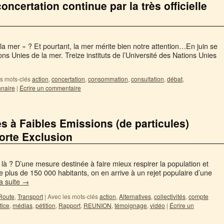
oncertation continue par la très officielle
la mer » ? Et pourtant, la mer mérite bien notre attention…En juin se
s Unies de la mer. Treize instituts de l’Université des Nations Unies
s mots-clés
action
,
concertation
,
consommation
,
consultation
,
débat
,
nnaire
|
Écrire un commentaire
 à Faibles Emissions (de particules)
orte Exclusion
là ? D’une mesure destinée à faire mieux respirer la population et
e plus de 150 000 habitants, on en arrive à un rejet populaire d’une
la suite
→
Route
,
Transport
|
Avec les mots-clés
action
,
Alternatives
,
collectivités
,
compte
tice
,
médias
,
pétition
,
Rapport
,
REUNION
,
témoignage
,
vidéo
|
Écrire un