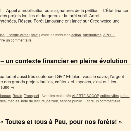
bit – Appel à mobilisation pour signatures de la pétition – L’État finance
e des projets inutiles et dangereux : la forêt subit. Adret
 Pyrénées, Réseau Forêt Limousine ont lancé sur Greenvoice une
sse
,
Energie-climat
,
forêt
|
Avec les mots-clés
action
,
Alternatives
,
APPEL
,
rire un commentaire
 un contexte financier en pleine évolution
battue et aussi très soutenue LGV? Eh bien, vous le savez, l’argent
ire des grands projets inutiles, coûteux et imposés, c’est oui; les
a suite
→
ionaux
,
Route
,
Transport
|
Avec les mots-clés
ALERTE SCOOP
,
collectivités
,
débat
,
tice
,
médias
,
note de lecture
,
pétition
,
service public
|
Écrire un commentaire
: « Toutes et tous à Pau, pour nos forêts! »