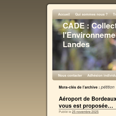
Accueil
Qui sommes nous ?
T
CADE : Collec
l'Environneme
Landes
Nous contacter
Adhésion individu
pétition
Mots-clés de l’archive :
Aéroport de Bordeaux 
vous est proposée…
Publié le
25 novembre 2025