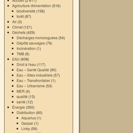
Accueil
(2 617)
Agriculture-Alimentation
(516)
biodiversité
(158)
forêt
(87)
Air
(3)
Climat
(121)
Déchets
(429)
Décharges homologuées
(54)
Dépôts sauvages
(76)
Incinération
(1)
TMB
(6)
EAU
(608)
Droit à l'eau
(117)
Eau – Santé Qualité
(90)
Eau – Sites industriels
(57)
Eau – Transfrontalier
(1)
Eau – Urbanisme
(53)
MER
(4)
qualité
(13)
santé
(12)
Énergie
(350)
Distribution
(60)
Aquarius
(1)
Gazpar
(1)
Linky
(56)