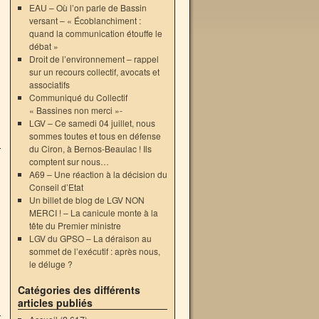
EAU – Où l’on parle de Bassin
versant – « Écoblanchiment :
quand la communication étouffe le
débat »
Droit de l’environnement – rappel
sur un recours collectif, avocats et
associatifs
Communiqué du Collectif
« Bassines non merci »-
LGV – Ce samedi 04 juillet, nous
sommes toutes et tous en défense
du Ciron, à Bernos-Beaulac ! Ils
comptent sur nous…
A69 – Une réaction à la décision du
Conseil d’Etat
Un billet de blog de LGV NON
MERCI ! – La canicule monte à la
tête du Premier ministre
LGV du GPSO – La déraison au
sommet de l’exécutif : après nous,
le déluge ?
Catégories des différents
articles publiés