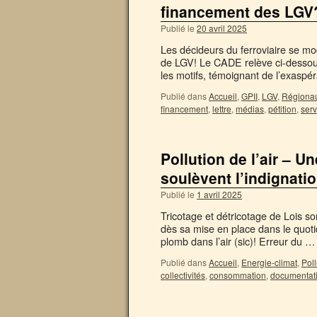
financement des LGV
Publié le
20 avril 2025
Les décideurs du ferroviaire se m
de LGV! Le CADE relève ci-dessou
les motifs, témoignant de l’exaspé
Publié dans
Accueil
,
GPII
,
LGV
,
Régiona
financement
,
lettre
,
médias
,
pétition
,
serv
Pollution de l’air – 
soulèvent l’indignati
Publié le
1 avril 2025
Tricotage et détricotage de Lois s
dès sa mise en place dans le quoti
plomb dans l’air (sic)! Erreur du 
Publié dans
Accueil
,
Energie-climat
,
Poll
collectivités
,
consommation
,
documentat