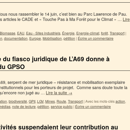
 tous nous rassembler le 14 juin, c’est bien au Parc Lawrence de Pau.
des articles le CADE et « Touche Pas à Ma Forêt pour le Climat » …
Lire
Biomasse
,
EAU
,
Eau - Sites industriels
,
Énergie
,
Energie-climat
,
forêt
,
Transport
|
on
,
documentation
,
Europe
,
Mobilisation
,
pétition
|
Écrire un commentaire
 du fiasco juridique de L’A69 donne à
V du GPSO
69, serpent de mer juridique – résistance et mobilisation exemplaire
stitutionnels pour les porteurs de projet. Comme sans doute toute la
n qu’encore non jugé au …
Lire la suite
→
ation
,
biodiversité
,
GPII
,
LGV
,
Mines
,
Route
,
Transport
|
Avec les mots-clés
action
,
médias
,
note de lecture
,
pétition
,
service public
|
Écrire un commentaire
tivités suspendaient leur contribution au