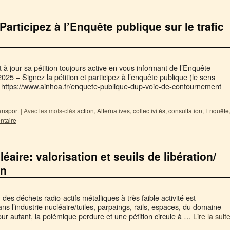
Participez à l’Enquête publique sur le trafic
à jour sa pétition toujours active en vous informant de l’Enquête
2025 – Signez la pétition et participez à l’enquête publique (le sens
e!) https://www.ainhoa.fr/enquete-publique-dup-voie-de-contournement
ansport
|
Avec les mots-clés
action
,
Alternatives
,
collectivités
,
consultation
,
Enquête
ntaire
aire: valorisation et seuils de libération/
on
 des déchets radio-actifs métalliques à très faible activité est
ans l’industrie nucléaire/tuiles, parpaings, rails, espaces, du domaine
pour autant, la polémique perdure et une pétition circule à …
Lire la suit