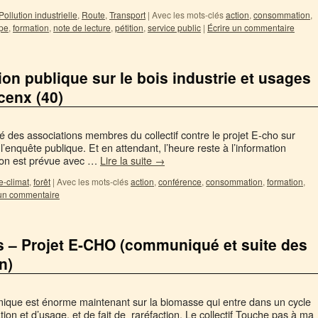
Pollution industrielle
,
Route
,
Transport
|
Avec les mots-clés
action
,
consommation
,
pe
,
formation
,
note de lecture
,
pétition
,
service public
|
Écrire un commentaire
ion publique sur le bois industrie et usages
cenx (40)
é des associations membres du collectif contre le projet E-cho sur
l’enquête publique. Et en attendant, l’heure reste à l’information
nion est prévue avec …
Lire la suite
→
e-climat
,
forêt
|
Avec les mots-clés
action
,
conférence
,
consommation
,
formation
,
 un commentaire
s – Projet E-CHO (communiqué et suite des
n)
ique est énorme maintenant sur la biomasse qui entre dans un cycle
ation et d’usage, et de fait de raréfaction. Le collectif Touche pas à ma