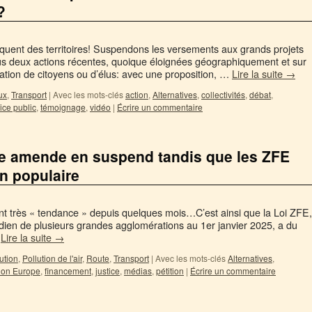
?
oquent des territoires! Suspendons les versements aux grands projets
s deux actions récentes, quoique éloignées géographiquement et sur
ration de citoyens ou d’élus: avec une proposition, …
Lire la suite
→
ux
,
Transport
|
Avec les mots-clés
action
,
Alternatives
,
collectivités
,
débat
,
ice public
,
témoignage
,
vidéo
|
Écrire un commentaire
Une amende en suspend tandis que les ZFE
on populaire
ont très « tendance » depuis quelques mois…C’est ainsi que la Loi ZFE,
dien de plusieurs grandes agglomérations au 1er janvier 2025, a du
…
Lire la suite
→
ution
,
Pollution de l'air
,
Route
,
Transport
|
Avec les mots-clés
Alternatives
,
ion Europe
,
financement
,
justice
,
médias
,
pétition
|
Écrire un commentaire