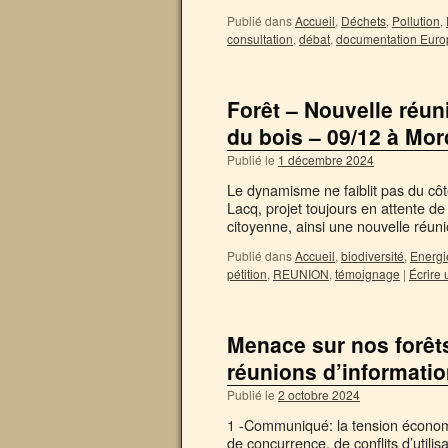
Publié dans
Accueil
,
Déchets
,
Pollution
,
consultation
,
débat
,
documentation Euro
Forêt – Nouvelle réun
du bois – 09/12 à Mor
Publié le
1 décembre 2024
Le dynamisme ne faiblit pas du côt
Lacq, projet toujours en attente de 
citoyenne, ainsi une nouvelle réu
Publié dans
Accueil
,
biodiversité
,
Energi
pétition
,
REUNION
,
témoignage
|
Écrire
Menace sur nos forêt
réunions d’informatio
Publié le
2 octobre 2024
1 -Communiqué: la tension économ
de concurrence, de conflits d’utilis