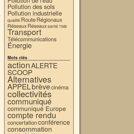
Pollution de l'eau
Pollution des sols
Pollution industrielle
Route
Régionaux
qualité
Réseaux
Réseaux
santé
TMB
Transport
Télécommunications
Énergie
Mots clés
action
ALERTE
SCOOP
Alternatives
APPEL
brève
cinéma
collectivités
communiqué
communiqué Europe
compte rendu
conférence
concertation
consommation