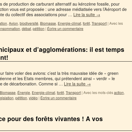
els de production de carburant alternatif au kérozène fossile, pour
 action vous est proposée : une adresse médiatisée vers l’Aéroport de
e du collectif des associations pour …
Lire la suite
→
ation
,
Avion
,
biodiversité
,
Biomasse
,
Energie-climat
,
forêt
,
Transport
|
Avec les
onsommation
,
débat
,
pétition
|
Écrire un commentaire
icipaux et d’agglomérations: il est temps
nt!
r faire voler des avions: c’est la très mauvaise idée de « green
éenne et les Etats membres, qui prétendent ainsi « verdir » le
exte de décarbonation. Comme si …
Lire la suite
→
Biomasse
,
Énergie
,
Energie-climat
,
forêt
,
Transport
|
Avec les mots-clés
action
,
gislation
,
pétition
,
vidéo
|
Écrire un commentaire
nce pour des forêts vivantes ! A vos