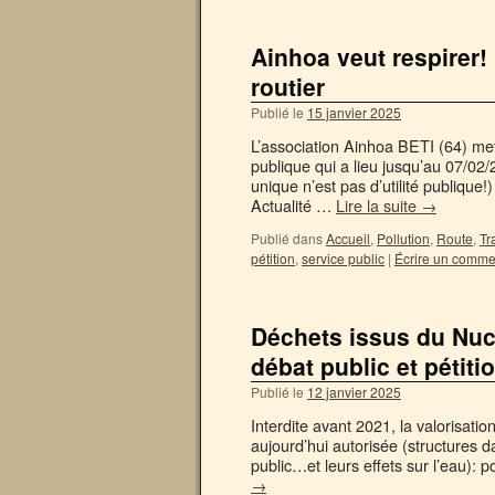
Ainhoa veut respirer! 
routier
Publié le
15 janvier 2025
L’association Ainhoa BETI (64) met 
publique qui a lieu jusqu’au 07/02/
unique n’est pas d’utilité publiqu
Actualité …
Lire la suite
→
Publié dans
Accueil
,
Pollution
,
Route
,
Tr
pétition
,
service public
|
Écrire un comme
Déchets issus du Nuclé
débat public et pétiti
Publié le
12 janvier 2025
Interdite avant 2021, la valorisation
aujourd’hui autorisée (structures d
public…et leurs effets sur l’eau): 
→