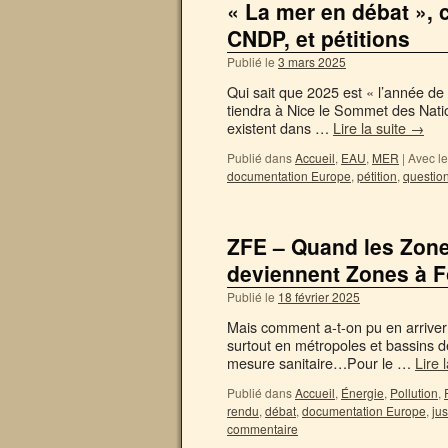
« La mer en débat », c
CNDP, et pétitions
Publié le
3 mars 2025
Qui sait que 2025 est « l’année de 
tiendra à Nice le Sommet des Nation
existent dans …
Lire la suite
→
Publié dans
Accueil
,
EAU
,
MER
|
Avec le
documentation Europe
,
pétition
,
questio
ZFE – Quand les Zones
deviennent Zones à F
Publié le
18 février 2025
Mais comment a-t-on pu en arriver 
surtout en métropoles et bassins d
mesure sanitaire…Pour le …
Lire 
Publié dans
Accueil
,
Énergie
,
Pollution
,
rendu
,
débat
,
documentation Europe
,
jus
commentaire