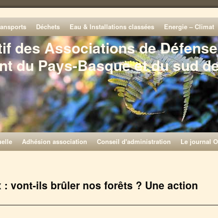
ransports
Déchets
Eau & Installations classées
Energie – Climat
tif des Associations de Défense
nt du Pays-Basque et du sud d
elle
Adhésion association
Conseil d'administration
Le journal O
: vont-ils brûler nos forêts ? Une action