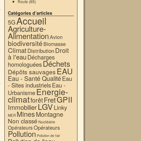
Route
(65)
Catégories d’articles
Accueil
5G
Agriculture-
Alimentation
Avion
biodiversité
Biomasse
Climat
Droit
Distribution
à l'eau
Décharges
Déchets
homologuées
EAU
Dépôts sauvages
Eau - Santé Qualité
Eau
- Sites industriels
Eau -
Energie-
Urbanisme
climat
GPII
Fret
forêt
LGV
Immobilier
Linky
Mines
Montagne
MER
Non classé
Nucléaire
Opérateurs
Opérateurs
Pollution
Pollution de l'air