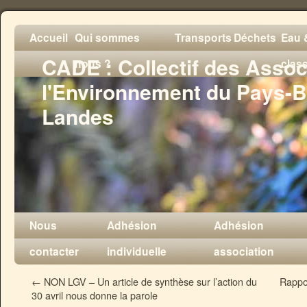
Accueil
Qui sommes
Transports
Déchets
Eau &
CADE : Collectif des Assoc
nous ?
clas
l'Environnement du Pays-B
Landes
Nous
Adhésion
Adhésion
contacter
individuelle
association
←
NON LGV – Un article de synthèse sur l’action du
Rappor
30 avril nous donne la parole