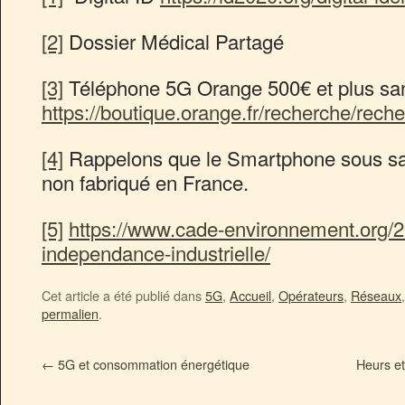
[2]
Dossier Médical Partagé
[3]
Téléphone 5G Orange 500€ et plus sans
https://boutique.orange.fr/recherche/re
[4]
Rappelons que le Smartphone sous sa f
non fabriqué en France.
[5]
https://www.cade-environnement.org/2
independance-industrielle/
Cet article a été publié dans
5G
,
Accueil
,
Opérateurs
,
Réseaux
permalien
.
←
5G et consommation énergétique
Heurs et