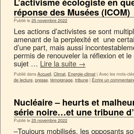
L’activisme écologiste en qu
réponse des Musées (ICOM)
Publié le
25 novembre 2022
Les actions d’activistes se sont multi
amenant de la perplexité et une certa
d’une part, mais aussi incontestablem
permis de renouveler la réflexion et le
sujet …
Lire la suite
→
Publié dans
Accueil
,
Climat
,
Energie-climat
|
Avec les mots-clé
de lecture
,
presse
,
témoignage
,
tribune
|
Écrire un commentair
Nucléaire – heurts et malheurs
série noire…et une tribune 
Publié le
25 novembre 2022
–Toujours mobilisés, les opposants soll