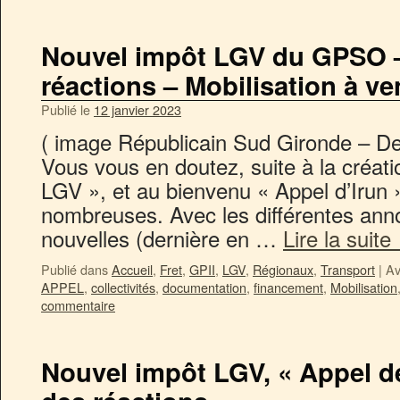
Nouvel impôt LGV du GPSO – 
réactions – Mobilisation à ven
Publié le
12 janvier 2023
( image Républicain Sud Gironde – De
Vous vous en doutez, suite à la créati
LGV », et au bienvenu « Appel d’Irun »
nombreuses. Avec les différentes an
nouvelles (dernière en …
Lire la suite
Publié dans
Accueil
,
Fret
,
GPII
,
LGV
,
Régionaux
,
Transport
|
Av
APPEL
,
collectivités
,
documentation
,
financement
,
Mobilisation
commentaire
Nouvel impôt LGV, « Appel de