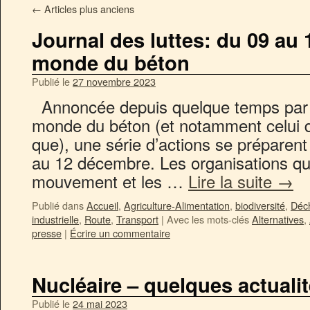
←
Articles plus anciens
Journal des luttes: du 09 au 1
monde du béton
Publié le
27 novembre 2023
Annoncée depuis quelque temps par 
monde du béton (et notamment celui 
que), une série d’actions se préparen
au 12 décembre. Les organisations qui
mouvement et les …
Lire la suite
→
Publié dans
Accueil
,
Agriculture-Alimentation
,
biodiversité
,
Déc
industrielle
,
Route
,
Transport
|
Avec les mots-clés
Alternatives
,
presse
|
Écrire un commentaire
Nucléaire – quelques actuali
Publié le
24 mai 2023