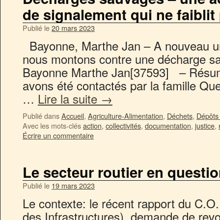
de signalement qui ne faiblit
Publié le
20 mars 2023
Bayonne, Marthe Jan – A nouveau un 
nous montons contre une décharge 
Bayonne Marthe Jan[37593] – Résum
avons été contactés par la famille Qu
…
Lire la suite
→
Publié dans
Accueil
,
Agriculture-Alimentation
,
Déchets
,
Dépôts
Avec les mots-clés
action
,
collectivités
,
documentation
,
justice
,
Écrire un commentaire
Le secteur routier en questio
Publié le
19 mars 2023
Le contexte: le récent rapport du C.O.I
des Infrastructures) demande de revo