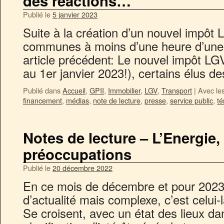
des réactions…
Publié le
5 janvier 2023
Suite à la création d’un nouvel impô
communes à moins d’une heure d’une 
article précédent: Le nouvel impôt L
au 1er janvier 2023!), certains élus 
Publié dans
Accueil
,
GPII
,
Immobilier
,
LGV
,
Transport
|
Avec le
financement
,
médias
,
note de lecture
,
presse
,
service public
,
t
Notes de lecture – L’Energie,
préoccupations
Publié le
20 décembre 2022
En ce mois de décembre et pour 2023, s
d’actualité mais complexe, c’est celui-
Se croisent, avec un état des lieux d