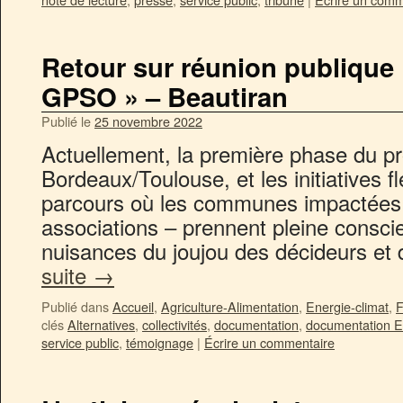
Retour sur réunion publique
GPSO » – Beautiran
Publié le
25 novembre 2022
Actuellement, la première phase du pr
Bordeaux/Toulouse, et les initiatives f
parcours où les communes impactées –
associations – prennent pleine consci
nuisances du joujou des décideurs et
suite
→
Publié dans
Accueil
,
Agriculture-Alimentation
,
Energie-climat
,
F
clés
Alternatives
,
collectivités
,
documentation
,
documentation 
service public
,
témoignage
|
Écrire un commentaire