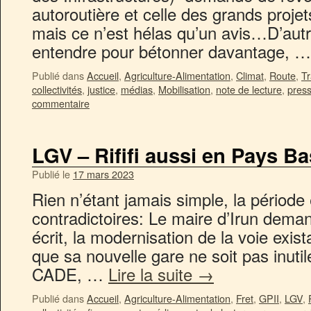
autoroutière et celle des grands projets
mais ce n’est hélas qu’un avis…D’autre
entendre pour bétonner davantage, 
Publié dans
Accueil
,
Agriculture-Alimentation
,
Climat
,
Route
,
Tr
collectivités
,
justice
,
médias
,
Mobilisation
,
note de lecture
,
pres
commentaire
LGV – Rififi aussi en Pays 
Publié le
17 mars 2023
Rien n’étant jamais simple, la période e
contradictoires: Le maire d’Irun dem
écrit, la modernisation de la voie exi
que sa nouvelle gare ne soit pas inuti
CADE, …
Lire la suite
→
Publié dans
Accueil
,
Agriculture-Alimentation
,
Fret
,
GPII
,
LGV
,