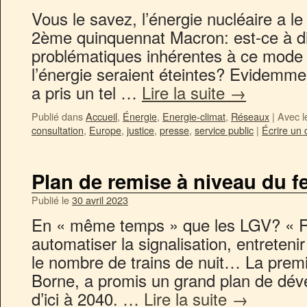
Vous le savez, l’énergie nucléaire a l
2ème quinquennat Macron: est-ce à di
problématiques inhérentes à ce mode 
l’énergie seraient éteintes? Evidemm
a pris un tel …
Lire la suite
→
Publié dans
Accueil
,
Énergie
,
Energie-climat
,
Réseaux
|
Avec l
consultation
,
Europe
,
justice
,
presse
,
service public
|
Écrire un
Plan de remise à niveau du fe
Publié le
30 avril 2023
En « même temps » que les LGV? « Ra
automatiser la signalisation, entreten
le nombre de trains de nuit… La premi
Borne, a promis un grand plan de dév
d’ici à 2040. …
Lire la suite
→