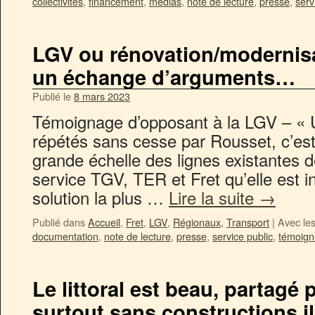
collectivités
,
financement
,
médias
,
note de lecture
,
presse
,
serv
LGV ou rénovation/modernisat
un échange d’arguments…
Publié le
8 mars 2023
Témoignage d’opposant à la LGV – «
répétés sans cesse par Rousset, c’est
grande échelle des lignes existantes d
service TGV, TER et Fret qu’elle est i
solution la plus …
Lire la suite
→
Publié dans
Accueil
,
Fret
,
LGV
,
Régionaux
,
Transport
|
Avec les
documentation
,
note de lecture
,
presse
,
service public
,
témoig
Le littoral est beau, partagé
surtout sans constructions il