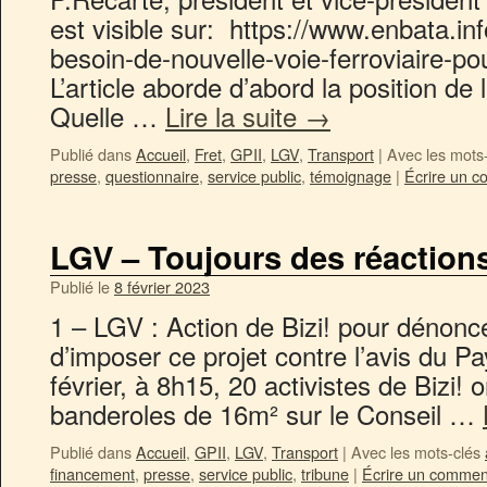
est visible sur: https://www.enbata.inf
besoin-de-nouvelle-voie-ferroviaire-pou
L’article aborde d’abord la position d
Quelle …
Lire la suite
→
Publié dans
Accueil
,
Fret
,
GPII
,
LGV
,
Transport
|
Avec les mots
presse
,
questionnaire
,
service public
,
témoignage
|
Écrire un c
LGV – Toujours des réactio
Publié le
8 février 2023
1 – LGV : Action de Bizi! pour dénonc
d’imposer ce projet contre l’avis du 
février, à 8h15, 20 activistes de Bizi!
banderoles de 16m² sur le Conseil …
Publié dans
Accueil
,
GPII
,
LGV
,
Transport
|
Avec les mots-clés
financement
,
presse
,
service public
,
tribune
|
Écrire un commen