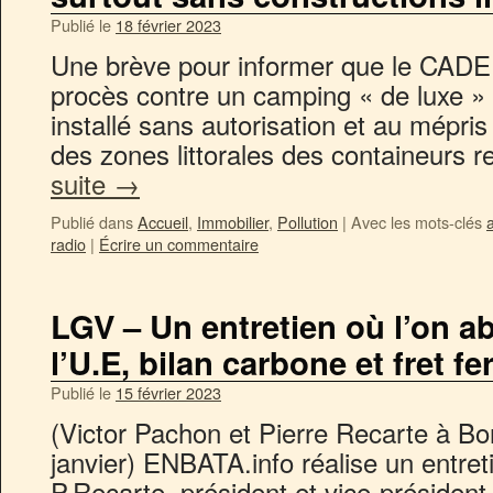
Publié le
18 février 2023
Une brève pour informer que le CADE é
procès contre un camping « de luxe »
installé sans autorisation et au mépris 
des zones littorales des containeurs 
suite
→
Publié dans
Accueil
,
Immobilier
,
Pollution
|
Avec les mots-clés
radio
|
Écrire un commentaire
LGV – Un entretien où l’on a
l’U.E, bilan carbone et fret fe
Publié le
15 février 2023
(Victor Pachon et Pierre Recarte à B
janvier) ENBATA.info réalise un entre
P.Recarte, président et vice-présiden