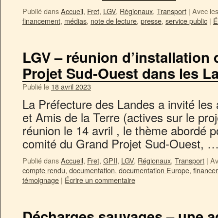
Publié dans
Accueil
,
Fret
,
LGV
,
Régionaux
,
Transport
|
Avec les
financement
,
médias
,
note de lecture
,
presse
,
service public
|
É
LGV – réunion d’installation
Projet Sud-Ouest dans les L
Publié le
18 avril 2023
La Préfecture des Landes a invité l
et Amis de la Terre (actives sur le p
réunion le 14 avril , le thème abordé po
comité du Grand Projet Sud-Ouest, 
Publié dans
Accueil
,
Fret
,
GPII
,
LGV
,
Régionaux
,
Transport
|
Av
compte rendu
,
documentation
,
documentation Europe
,
finance
témoignage
|
Écrire un commentaire
Décharges sauvages – une act