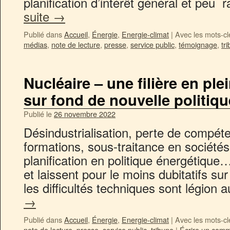
planification d’intérêt général et peu
suite
→
Publié dans
Accueil
,
Énergie
,
Energie-climat
|
Avec les mots-cl
médias
,
note de lecture
,
presse
,
service public
,
témoignage
,
tr
Nucléaire – une filière en pl
sur fond de nouvelle politiqu
Publié le
26 novembre 2022
Désindustrialisation, perte de compéte
formations, sous-traitance en sociétés
planification en politique énergétique…s
et laissent pour le moins dubitatifs sur
les difficultés techniques sont légion 
→
Publié dans
Accueil
,
Énergie
,
Energie-climat
|
Avec les mots-cl
note de lecture
,
presse
,
service public
,
tribune
|
Écrire un comm