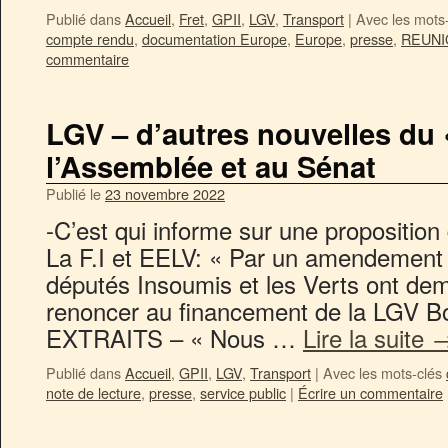
Publié dans
Accueil
,
Fret
,
GPII
,
LGV
,
Transport
|
Avec les mots
compte rendu
,
documentation Europe
,
Europe
,
presse
,
REUNI
commentaire
LGV – d’autres nouvelles du «
l’Assemblée et au Sénat
Publié le
23 novembre 2022
-C’est qui informe sur une propositio
La F.I et EELV: « Par un amendement f
députés Insoumis et les Verts ont dem
renoncer au financement de la LGV B
EXTRAITS – « Nous …
Lire la suite
Publié dans
Accueil
,
GPII
,
LGV
,
Transport
|
Avec les mots-clés
note de lecture
,
presse
,
service public
|
Écrire un commentaire