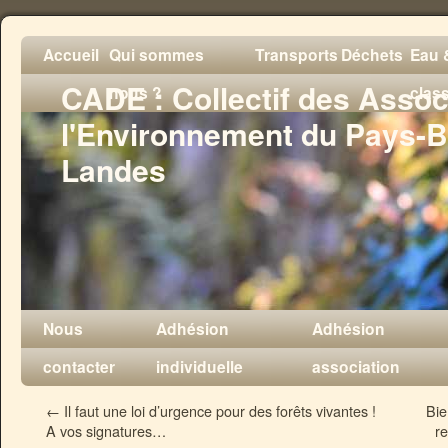
Accueil
Qui sommes
Transports
Déchets
Eau &
CADE : Collectif des Assoc
nous ?
clas
l'Environnement du Pays-B
Landes
Nous
Adhésion
Adhésion
contacter
individuelle
association
←
Il faut une loi d’urgence pour des forêts vivantes !
Bie
A vos signatures…
re