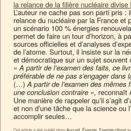
la relance de la filière nucléaire divise
L’auteur ne cache pas son parti pris : i
relance du nucléaire par la France et
un scénario 100 % énergies renouvel
permet de faire un tour d’horizon, à p
sources officielles et d’analyses d’exp
de l’atome. Surtout, il insiste sur la n
et démocratique sur un sujet souvent 
« A partir de l’examen des faits, ce livr
préférable de ne pas s’engager dans l
(…)
A partir de l’examen des mêmes fai
reconnaît 
une conclusion contraire »,
Une manière de rappeler qu’il s’agit d’
et non d’une tâche que la science ou l
accomplir seules…
Cet article a été publié dans
Accueil
,
Énergie
,
Energie-climat
av