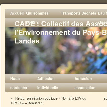
Accueil
Qui sommes
Transports
Déchets
Eau &
CADE : Collectif des Assoc
nous ?
clas
l'Environnement du Pays-B
Landes
Nous
Adhésion
Adhésion
contacter
individuelle
association
←
Retour sur réunion publique « Non à la LGV du
s
GPSO » – Beautiran