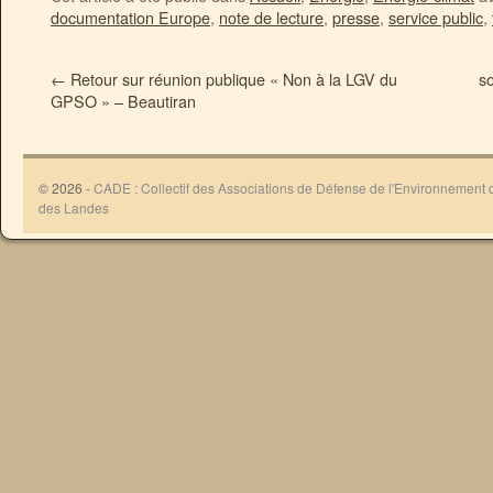
documentation Europe
,
note de lecture
,
presse
,
service public
,
←
Retour sur réunion publique « Non à la LGV du
s
GPSO » – Beautiran
© 2026 -
CADE : Collectif des Associations de Défense de l'Environnement
des Landes