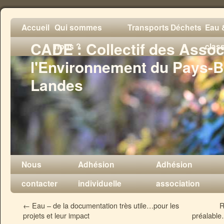
Accueil
Qui sommes
Transports
Déchets
Eau &
CADE : Collectif des Assoc
nous ?
clas
l'Environnement du Pays-B
Landes
Nous
Adhésion
Adhésion
contacter
individuelle
association
←
Eau – de la documentation très utile…pour les
R
projets et leur impact
préalable