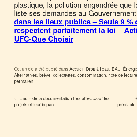
plastique, la pollution engendrée que l
liste ses demandes au Gouvernement
dans les lieux publics – Seuls 9 %
respectent parfaitement la loi – A
UFC-Que Choisir
Cet article a été publié dans
Accueil
,
Droit à l'eau
,
EAU
,
Énergi
Alternatives
,
brève
,
collectivités
,
consommation
,
note de lectur
permalien
.
←
Eau – de la documentation très utile…pour les
R
projets et leur impact
préalable