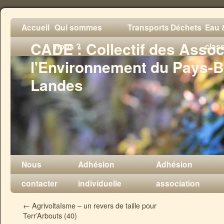
Accueil
Qui sommes
Transports
Déchets
Eau &
CADE : Collectif des Assoc
nous ?
clas
l'Environnement du Pays-B
Landes
Nous
Adhésion
Adhésion
contacter
individuelle
association
←
Agrivoltaïsme – un revers de taille pour
Terr’Arbouts (40)