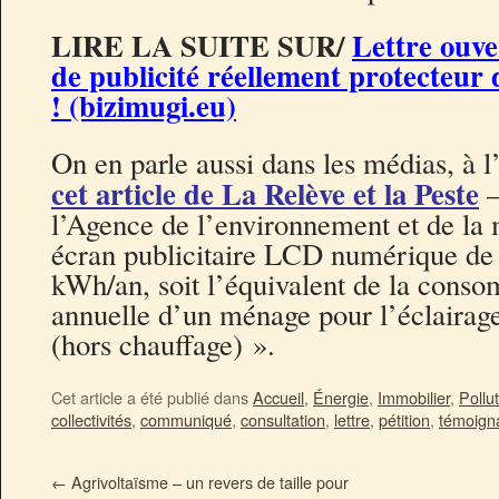
LIRE LA SUITE SUR/
Lettre ouve
de publicité réellement protecteur d
! (bizimugi.eu)
On en parle aussi dans les médias, à l
cet article de La Relève et la Peste
l’Agence de l’environnement et de la m
écran publicitaire LCD numérique d
kWh/an, soit l’équivalent de la con
annuelle d’un ménage pour l’éclairage
(hors chauffage) ».
Cet article a été publié dans
Accueil
,
Énergie
,
Immobilier
,
Pollu
collectivités
,
communiqué
,
consultation
,
lettre
,
pétition
,
témoign
←
Agrivoltaïsme – un revers de taille pour