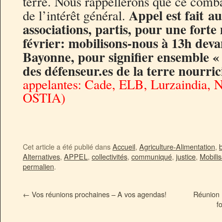
terre. Nous rappellerons que ce comba
Appel est fait
au
de l’intérêt général.
associations, partis,
pour une forte 
février: mobilisons-nous à 13h deva
Bayonne, pour signifier ensemble «
des défenseur.es de la terre nourri
appelantes: Cade, ELB, Lurzaindia, 
OSTIA)
Cet article a été publié dans
Accueil
,
Agriculture-Alimentation
,
b
Alternatives
,
APPEL
,
collectivités
,
communiqué
,
justice
,
Mobilis
permalien
.
←
Vos réunions prochaines – A vos agendas!
Réunion 
f