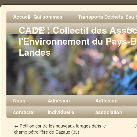
Accueil
Qui sommes
Transports
Déchets
Eau &
CADE : Collectif des Assoc
nous ?
clas
l'Environnement du Pays-B
Landes
Nous
Adhésion
Adhésion
contacter
individuelle
association
←
Pétition contre les nouveaux forages dans le
J
champ pétrolifère de Cazaux (33)