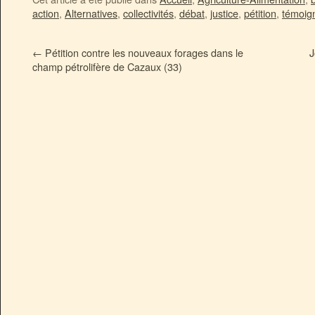
action
,
Alternatives
,
collectivités
,
débat
,
justice
,
pétition
,
témoig
←
Pétition contre les nouveaux forages dans le
J
champ pétrolifère de Cazaux (33)