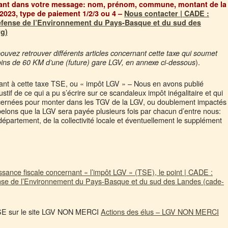
quant dans votre message: nom, prénom, commune, montant de la
2023, type de paiement 1/2/3 ou 4 –
Nous contacter | CADE :
Défense de l’Environnement du Pays-Basque et du sud des
g)
pouvez retrouver différents articles concernant cette taxe qui soumet
).
moins de 60 KM d’une (future) gare LGV, en annexe ci-dessous
nt à cette taxe TSE, ou « impôt LGV » – Nous en avons publié
tif de ce qui a pu s’écrire sur ce scandaleux impôt inégalitaire et qui
cernées pour monter dans les TGV de la LGV, ou doublement impactés
ppelons que la LGV sera payée plusieurs fois par chacun d’entre nous:
département, de la collectivité locale et éventuellement le supplément
ance fiscale concernant « l’impôt LGV » (TSE), le point | CADE :
ense de l’Environnement du Pays-Basque et du sud des Landes (cade-
 TSE sur le site LGV NON MERCI
Actions des élus – LGV NON MERCI