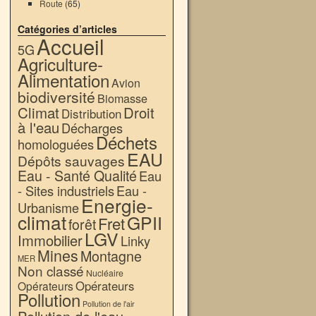
Route
(65)
Catégories d’articles
Accueil
5G
Agriculture-
Alimentation
Avion
biodiversité
Biomasse
Climat
Droit
Distribution
à l'eau
Décharges
Déchets
homologuées
EAU
Dépôts sauvages
Eau - Santé Qualité
Eau
- Sites industriels
Eau -
Energie-
Urbanisme
climat
GPII
Fret
forêt
LGV
Immobilier
Linky
Mines
Montagne
MER
Non classé
Nucléaire
Opérateurs
Opérateurs
Pollution
Pollution de l'air