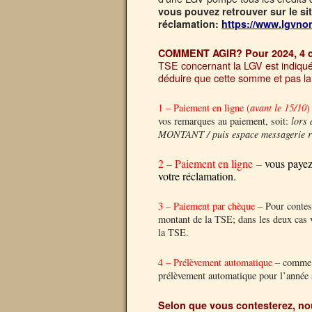
vous pouvez retrouver sur le si
réclamation:
https://www.lgvno
COMMENT AGIR? Pour 2024, 4 ca
TSE concernant la LGV est indiqué 
déduire que cette somme et pas la 
1 – Paiement en ligne (
avant le 15/10
)
vos remarques au paiement, soit:
lors
MONTANT / puis espace messageri
2 – Paiement en ligne
–
vous payez
votre réclamation.
3 – Paiement par chèque
– Pour contest
montant de la TSE; dans les deux cas vo
la TSE.
4 – Prélèvement automatique
– comme p
prélèvement automatique pour l’année 
Selon que vous contesterez, nou