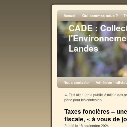
Accueil
Qui sommes nous ?
T
CADE : Collec
l'Environneme
Landes
Nous contacter
Adhésion individu
←
Et si attaquer la publicité faite à des p
porte pour les contester?
Taxes foncières – un
fiscale, « à vous de j
Publié le
18 septembre 2024