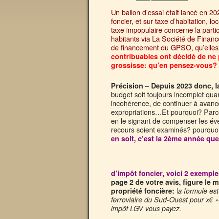
Un ballon d’essai était lancé en 20
foncier, et sur taxe d’habitation
taxe impopulaire concerne la partici
habitants via La Société de Finan
de financement du GPSO, qu’elles 
contribuables ont décidé de ne 
grossisse: qu’en pensez-vous? 
Précision – Depuis 2023 donc, la
budget soit toujours incomplet qua
incohérence, de continuer à avancer
expropriations…Et pourquoi? Parce
en le signant de compenser les éve
recours soient examinés? pourquoi 
en soit, c’est la 2ème année que
d’impôt foncier, voici 2 exempl
page 2 de votre avis, figure le
l
propriété foncière:
a formule est
ferroviaire du Sud-Ouest pour x€ »
impôt LGV vous payez.