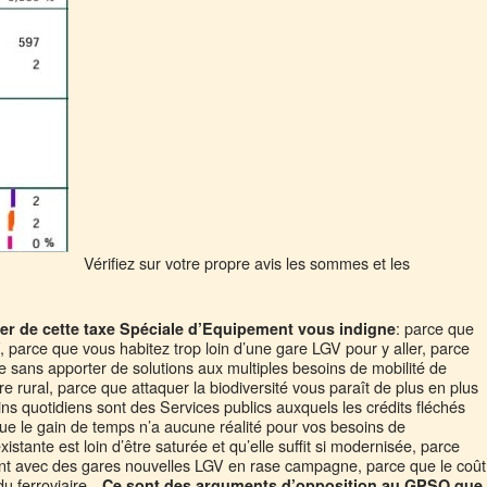
Vérifiez sur votre propre avis les sommes et les
: parce que
ter de cette taxe Spéciale d’Equipement vous indigne
 parce que vous habitez trop loin d’une gare LGV pour y aller, parce
ire sans apporter de solutions aux multiples besoins de mobilité de
ire rural, parce que attaquer la biodiversité vous paraît de plus en plus
ns quotidiens sont des Services publics auxquels les crédits fléchés
ue le gain de temps n’a aucune réalité pour vos besoins de
stante est loin d’être saturée et qu’elle suffit si modernisée, parce
nt avec des gares nouvelles LGV en rase campagne, parce que le coût
du ferroviaire…
Ce sont des arguments d’opposition au GPSO que