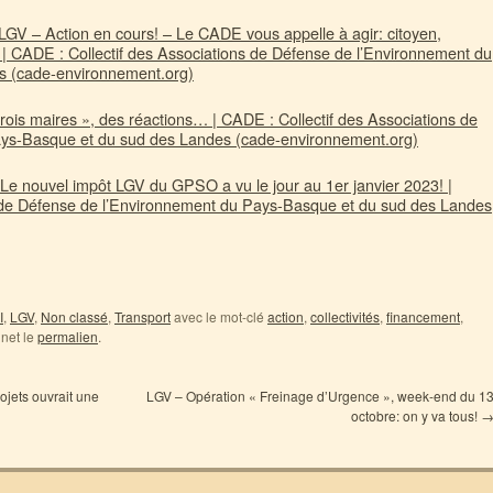
LGV – Action en cours! – Le CADE vous appelle à agir: citoyen,
| CADE : Collectif des Associations de Défense de l’Environnement du
s (cade-environnement.org)
rois maires », des réactions… | CADE : Collectif des Associations de
ays-Basque et du sud des Landes (cade-environnement.org)
Le nouvel impôt LGV du GPSO a vu le jour au 1er janvier 2023! |
s de Défense de l’Environnement du Pays-Basque et du sud des Landes
I
,
LGV
,
Non classé
,
Transport
avec le mot-clé
action
,
collectivités
,
financement
,
gnet le
permalien
.
rojets ouvrait une
LGV – Opération « Freinage d’Urgence », week-end du 1
octobre: on y va tous!