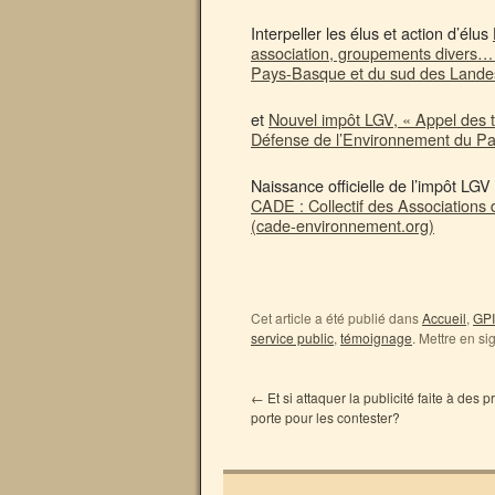
Interpeller les élus et action d’élus
association, groupements divers… 
Pays-Basque et du sud des Lande
et
Nouvel impôt LGV, « Appel des t
Défense de l’Environnement du P
Naissance officielle de l’impôt LGV
CADE : Collectif des Association
(cade-environnement.org)
Cet article a été publié dans
Accueil
,
GPI
service public
,
témoignage
. Mettre en si
←
Et si attaquer la publicité faite à des p
porte pour les contester?