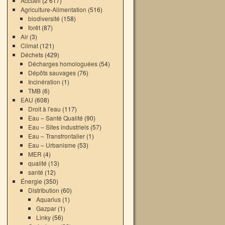
Accueil
(2 617)
Agriculture-Alimentation
(516)
biodiversité
(158)
forêt
(87)
Air
(3)
Climat
(121)
Déchets
(429)
Décharges homologuées
(54)
Dépôts sauvages
(76)
Incinération
(1)
TMB
(6)
EAU
(608)
Droit à l'eau
(117)
Eau – Santé Qualité
(90)
Eau – Sites industriels
(57)
Eau – Transfrontalier
(1)
Eau – Urbanisme
(53)
MER
(4)
qualité
(13)
santé
(12)
Énergie
(350)
Distribution
(60)
Aquarius
(1)
Gazpar
(1)
Linky
(56)