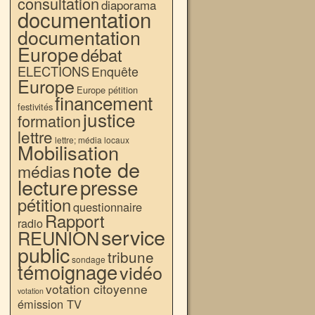
consultation
diaporama
documentation
documentation
Europe
débat
ELECTIONS
Enquête
Europe
Europe pétition
financement
festivités
justice
formation
lettre
lettre; média locaux
Mobilisation
note de
médias
lecture
presse
pétition
questionnaire
Rapport
radio
service
REUNION
public
tribune
sondage
témoignage
vidéo
votation citoyenne
votation
émission TV