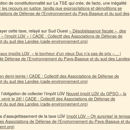
stion de constitutionnalité sur La TSE qui crée, de facto, une inégalité
 les recours en justice, tandis que expropriations et démolitions se
ciations de Défense de l’Environnement du Pays-Basque et du sud des
yer cette taxe, relayé sur Sud Ouest
« Désobéissance fiscale », des
 « l’impôt LGV » | CADE : Collectif des Associations de Défense de
t du sud des Landes (cade-environnement.org)
aux impôts LGV, « le bonheur d’un vieux Duc n’a pas de prix »… |
s de Défense de l’Environnement du Pays-Basque et du sud des Landes
en demi-teinte | CADE : Collectif des Associations de Défense de
t du sud des Landes (cade-environnement.org)
l’obligation de collecter l’impôt LGV
Nouvel impôt LGV du GPSO – la
à venir le 28! | CADE : Collectif des Associations de Défense de
t du sud des Landes (cade-environnement.org)
ns d’assujettissement de la taxe LGV
Impôt LGV – Oh surprise! le temps
 des Associations de Défense de l’Environnement du Pays-Basque et du
ent.org)