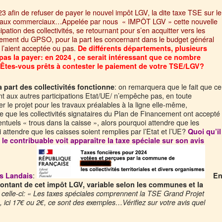
23 afin de refuser de payer le nouvel impôt LGV, la dite taxe TSE sur le
, locaux commerciaux…Appelée par nous « IMPÔT LGV » cette nouvelle
pation des collectivités, se retournant pour s’en acquitter vers les
cement du GPSO, pour la part les concernant dans le budget général
l’aient acceptée ou pas.
De différents départements, plusieurs
pas la payer: en 2024 , ce serait intéressant que ce nombre
Êtes-vous prêts à contester le paiement de votre TSE/LGV?
: on remarquera que le fait que ce
 part des collectivités fonctionne
nt aux autres participations Etat/UE/ n’empêche pas, en toute
 le projet pour les travaux préalables à la ligne elle-même,
 que les collectivités signataires du Plan de Financement ont accepté
ntuels « trous dans la caisse », alors pourquoi attendre que les
attendre que les caisses soient remplies par l’Etat et l’UE?
Quoi qu’il
 le contribuable voit apparaître la taxe spéciale sur son avis
:
es Landais
E
 montant de cet impôt LGV, variable selon les communes et la
 celle-ci: « Les taxes spéciales comprennent la TSE Grand Projet
, ici 17€ ou 2€, ce sont des exemples…Vérifiez sur votre avis quel