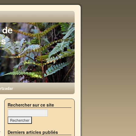
 de
es
rtzadar
3
Rechercher sur ce site
→
Derniers articles publiés