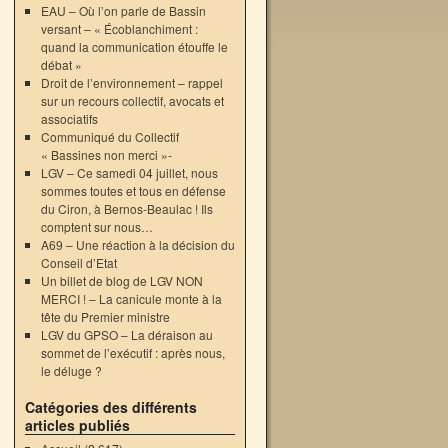
EAU – Où l’on parle de Bassin
versant – « Écoblanchiment :
quand la communication étouffe le
débat »
Droit de l’environnement – rappel
sur un recours collectif, avocats et
associatifs
Communiqué du Collectif
« Bassines non merci »-
LGV – Ce samedi 04 juillet, nous
sommes toutes et tous en défense
du Ciron, à Bernos-Beaulac ! Ils
comptent sur nous…
A69 – Une réaction à la décision du
Conseil d’Etat
Un billet de blog de LGV NON
MERCI ! – La canicule monte à la
tête du Premier ministre
LGV du GPSO – La déraison au
sommet de l’exécutif : après nous,
n
le déluge ?
Catégories des différents
articles publiés