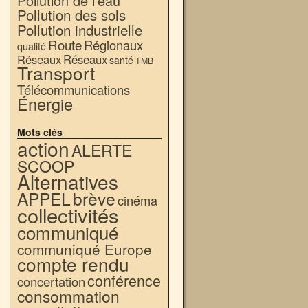
Pollution de l'eau
Pollution des sols
Pollution industrielle
Route
Régionaux
qualité
Réseaux
Réseaux
santé
TMB
Transport
Télécommunications
Énergie
Mots clés
action
ALERTE
SCOOP
Alternatives
APPEL
brève
cinéma
collectivités
communiqué
communiqué Europe
compte rendu
conférence
concertation
consommation