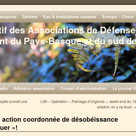
ransports
Déchets
Eau & Installations classées
Energie – Climat
tif des Associations de Défense
nt du Pays-Basque et du sud d
elle
Adhésion association
Conseil d'administration
Le journal O
rojets ouvrait une
LGV – Opération « Freinage d’Urgence », week-end du 1
octobre: on y va tous!
e action coordonnée de désobéissance
ouer »!