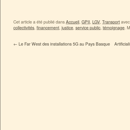
Cet article a été publié dans
Accueil
,
GPII
,
LGV
,
Transport
avec 
collectivités
,
financement
,
justice
,
service public
,
témoignage
. M
←
Le Far West des installations 5G au Pays Basque
Artifici