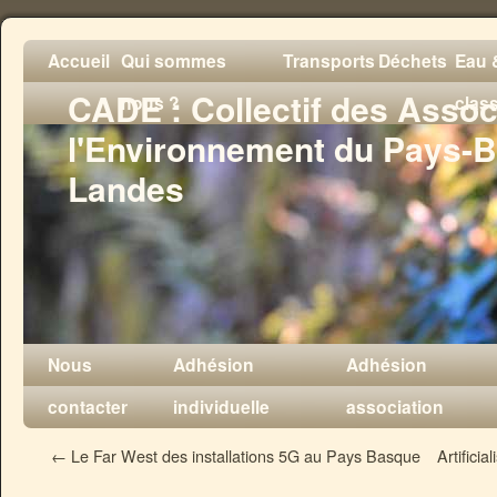
Accueil
Qui sommes
Transports
Déchets
Eau &
CADE : Collectif des Assoc
nous ?
clas
l'Environnement du Pays-B
Landes
Nous
Adhésion
Adhésion
contacter
individuelle
association
←
Le Far West des installations 5G au Pays Basque
Artifici