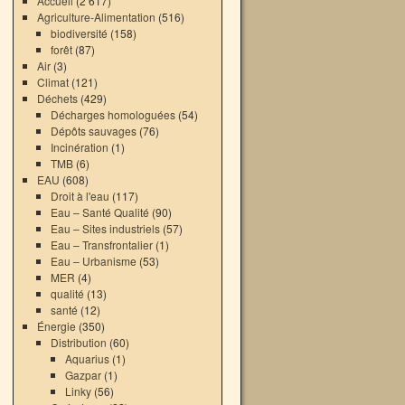
Accueil
(2 617)
Agriculture-Alimentation
(516)
biodiversité
(158)
forêt
(87)
Air
(3)
Climat
(121)
Déchets
(429)
Décharges homologuées
(54)
Dépôts sauvages
(76)
Incinération
(1)
TMB
(6)
EAU
(608)
Droit à l'eau
(117)
Eau – Santé Qualité
(90)
Eau – Sites industriels
(57)
Eau – Transfrontalier
(1)
Eau – Urbanisme
(53)
MER
(4)
qualité
(13)
santé
(12)
Énergie
(350)
Distribution
(60)
Aquarius
(1)
Gazpar
(1)
Linky
(56)