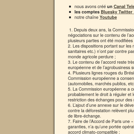
nous avons créé
un
Canal Te
les comptes
Bluesky
Twitter
notre chaîne
Youtube
1. Depuis deux ans, la Commission 
négociations sur le contenu de l’a
plusieurs parties ont été modifiées 
2. Les dispositions portant sur le
sanitaires etc.) n’ont par contre pas
monde agricole perdure ;
3. Le contenu de l’accord reste trè
européenne et de l’agrobusiness s
4. Plusieurs lignes rouges du Brési
Commission européenne a consenti 
(automobiles, marchés publics, etc)
5. La Commission européenne a con
probablement le droit à réguler et l
restriction des échanges pour des 
6. L’ajout d’une annexe sur le déve
contre la déforestation relèvent p
de libre-échange.
7. Faire de l’Accord de Paris une «
garanties, n’a qu’une portée opéra
accord climato-compatible ;