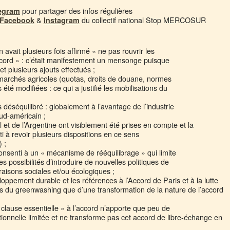
pour partager des infos régulières
legram
&
du collectif national Stop MERCOSUR
Facebook
Instagram
avait plusieurs fois affirmé « ne pas rouvrir les
ccord » : c’était manifestement un mensonge puisque
et plusieurs ajouts effectués ;
s marchés agricoles (quotas, droits de douane, normes
 été modifiées : ce qui a justifié les mobilisations du
s déséquilibré : globalement à l’avantage de l’industrie
ud-américain ;
l et de l’Argentine ont visiblement été prises en compte et la
à revoir plusieurs dispositions en ce sens
 ;
senti à un « mécanisme de rééquilibrage » qui limite
es possibilités d’introduire de nouvelles politiques de
raisons sociales et/ou écologiques ;
loppement durable et les références à l’Accord de Paris et à la lutte
lus du greenwashing que d’une transformation de la nature de l’accord
 clause essentielle » à l’accord n’apporte que peu de
tionnelle limitée et ne transforme pas cet accord de libre-échange en