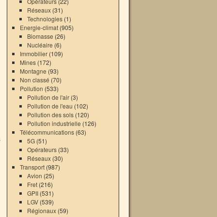
Opérateurs
(22)
Réseaux
(31)
Technologies
(1)
Energie-climat
(905)
Biomasse
(26)
Nucléaire
(6)
Immobilier
(109)
Mines
(172)
Montagne
(93)
Non classé
(70)
Pollution
(533)
Pollution de l'air
(3)
Pollution de l'eau
(102)
Pollution des sols
(120)
Pollution industrielle
(126)
Télécommunications
(63)
s
5G
(51)
→
Opérateurs
(33)
Réseaux
(30)
Transport
(987)
Avion
(25)
Fret
(216)
GPII
(531)
LGV
(539)
Régionaux
(59)