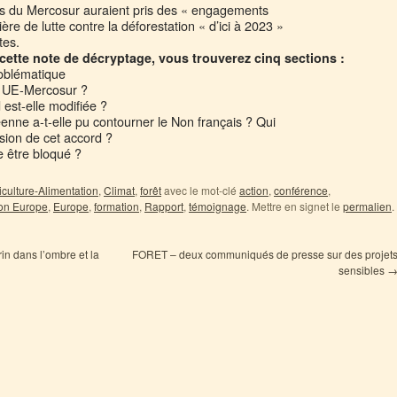
ays du Mercosur auraient pris des « engagements
re de lutte contre la déforestation « d’ici à 2023 »
tes.
cette note de décryptage, vous trouverez cinq sections :
oblématique
rd UE-Mercosur ?
 est-elle modifiée ?
nne a-t-elle pu contourner le Non français ? Qui
usion de cet accord ?
e être bloqué ?
iculture-Alimentation
,
Climat
,
forêt
avec le mot-clé
action
,
conférence
,
on Europe
,
Europe
,
formation
,
Rapport
,
témoignage
. Mettre en signet le
permalien
.
in dans l’ombre et la
FORET – deux communiqués de presse sur des projet
sensibles