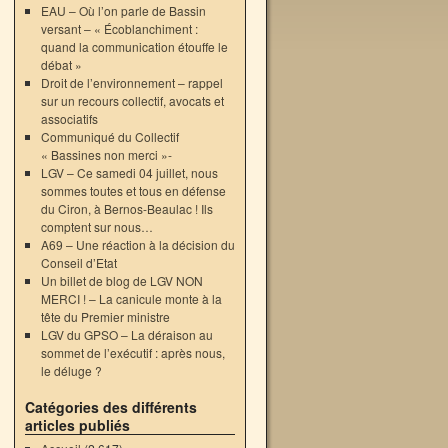
EAU – Où l’on parle de Bassin
versant – « Écoblanchiment :
quand la communication étouffe le
débat »
Droit de l’environnement – rappel
sur un recours collectif, avocats et
associatifs
Communiqué du Collectif
« Bassines non merci »-
LGV – Ce samedi 04 juillet, nous
sommes toutes et tous en défense
du Ciron, à Bernos-Beaulac ! Ils
comptent sur nous…
A69 – Une réaction à la décision du
Conseil d’Etat
Un billet de blog de LGV NON
MERCI ! – La canicule monte à la
tête du Premier ministre
LGV du GPSO – La déraison au
sommet de l’exécutif : après nous,
le déluge ?
Catégories des différents
articles publiés