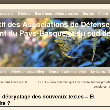
ransports
Déchets
Eau & Installations classées
Energie – Climat
tif des Associations de Défense
nt du Pays-Basque et du sud d
elle
Adhésion association
Conseil d'administration
Le journal O
in dans l’ombre et la
FORET – deux communiqués de presse sur des projet
sensibles
 décryptage des nouveaux textes – Et
ite ?