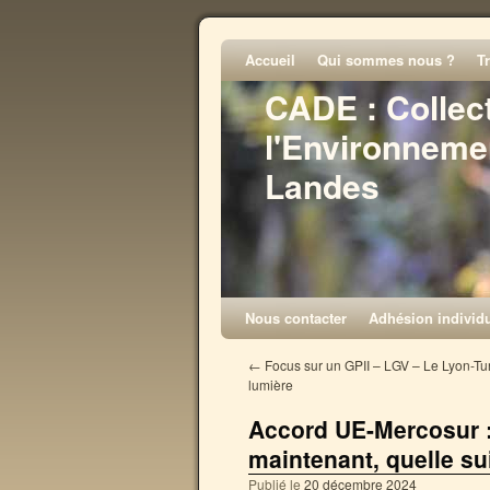
Accueil
Qui sommes nous ?
T
CADE : Collec
l'Environneme
Landes
Nous contacter
Adhésion individu
←
Focus sur un GPII – LGV – Le Lyon-Tur
lumière
Accord UE-Mercosur :
maintenant, quelle su
Publié le
20 décembre 2024