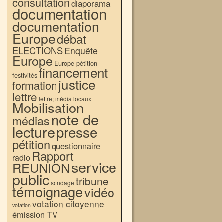
consultation
diaporama
documentation
documentation
Europe
débat
ELECTIONS
Enquête
Europe
Europe pétition
financement
festivités
justice
formation
lettre
lettre; média locaux
Mobilisation
note de
médias
lecture
presse
pétition
questionnaire
Rapport
radio
service
REUNION
public
tribune
sondage
témoignage
vidéo
votation citoyenne
votation
émission TV