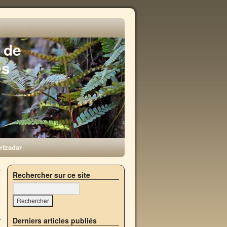
 de
es
rtzadar
s
Rechercher sur ce site
→
Derniers articles publiés