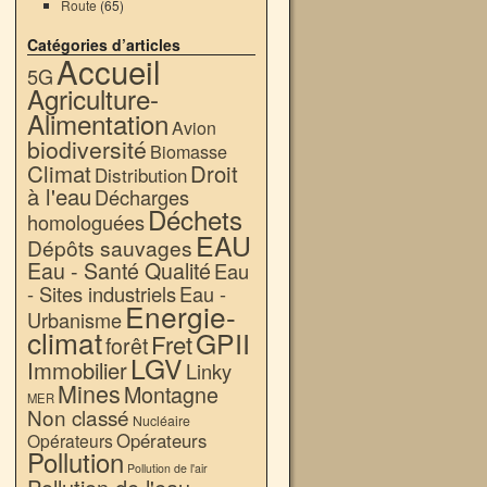
Route
(65)
Catégories d’articles
Accueil
5G
Agriculture-
Alimentation
Avion
biodiversité
Biomasse
Climat
Droit
Distribution
à l'eau
Décharges
Déchets
homologuées
EAU
Dépôts sauvages
Eau - Santé Qualité
Eau
- Sites industriels
Eau -
Energie-
Urbanisme
climat
GPII
Fret
forêt
LGV
Immobilier
Linky
Mines
Montagne
MER
Non classé
Nucléaire
Opérateurs
Opérateurs
Pollution
Pollution de l'air