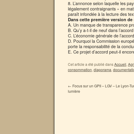
8. L’annonce selon laquelle les p
légalement contraignants » en matiè
paraît infondée à la lecture des tex
Dans cette première version de 
A. Un manque de transparence pr
B. Qu’y a-t-il de neuf dans l’acco
C. L’économie générale de l’accord
D. Pourquoi la Commission europée
porte la responsabilité de la concl
E. Ce projet d’accord peut-il encor
Cet article a été publié dans
Accueil
,
Agr
consommation
,
diaporama
,
documentati
←
Focus sur un GPII – LGV – Le Lyon-Tur
lumière