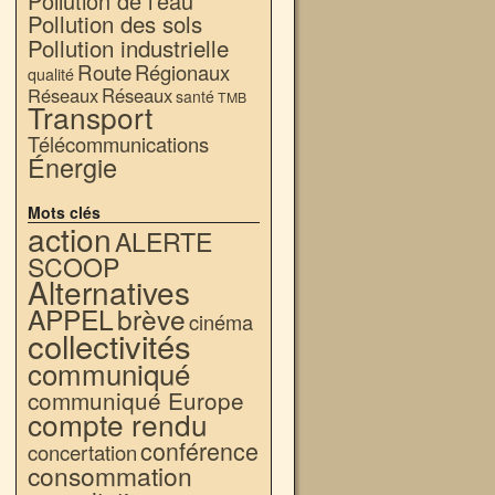
Pollution de l'eau
Pollution des sols
Pollution industrielle
Route
Régionaux
qualité
Réseaux
Réseaux
santé
TMB
Transport
Télécommunications
Énergie
Mots clés
action
ALERTE
SCOOP
Alternatives
APPEL
brève
cinéma
collectivités
communiqué
communiqué Europe
compte rendu
conférence
concertation
consommation