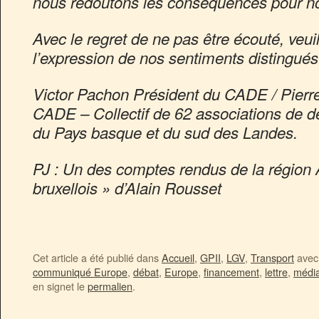
nous redoutons les conséquences pour not
Avec le regret de ne pas être écouté, veui
l’expression de nos sentiments distingués
Victor Pachon Président du CADE /
Pierr
CADE – Collectif de 62 associations de d
du Pays basque et du sud des Landes.
PJ : Un des comptes rendus de la région A
bruxellois » d’Alain Rousset
Cet article a été publié dans
Accueil
,
GPII
,
LGV
,
Transport
avec 
communiqué Europe
,
débat
,
Europe
,
financement
,
lettre
,
médi
en signet le
permalien
.