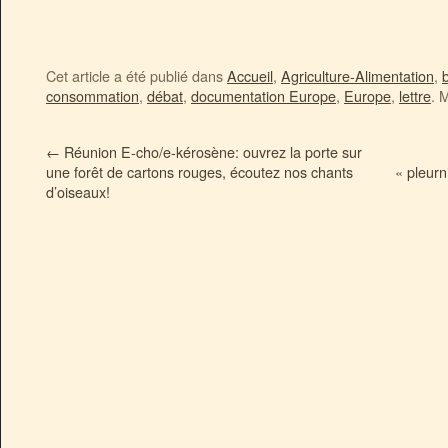
Cet article a été publié dans
Accueil
,
Agriculture-Alimentation
,
b
consommation
,
débat
,
documentation Europe
,
Europe
,
lettre
. 
←
Réunion E-cho/e-kérosène: ouvrez la porte sur
une forêt de cartons rouges, écoutez nos chants
« pleurn
d’oiseaux!