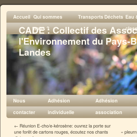
Accueil
Qui sommes
Transports
Déchets
Eau &
CADE : Collectif des Assoc
nous ?
clas
l'Environnement du Pays-B
Landes
Nous
Adhésion
Adhésion
contacter
individuelle
association
←
Réunion E-cho/e-kérosène: ouvrez la porte sur
une forêt de cartons rouges, écoutez nos chants
« pleurn