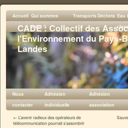
Accueil
Qui sommes
Transports
Déchets
Eau &
CADE : Collectif des Assoc
nous ?
clas
l'Environnement du Pays-B
Landes
Nous
Adhésion
Adhésion
contacter
individuelle
association
←
L’avenir radieux des opérateurs de
Sauver
télécommunication pourrait s’assombrir