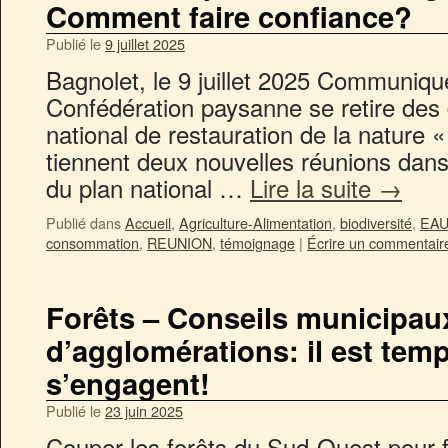
Comment faire confiance?
Publié le
9 juillet 2025
Bagnolet, le 9 juillet 2025 Communiqu
Confédération paysanne se retire des 
national de restauration de la nature 
tiennent deux nouvelles réunions dans 
du plan national …
Lire la suite
→
Publié dans
Accueil
,
Agriculture-Alimentation
,
biodiversité
,
EA
consommation
,
REUNION
,
témoignage
|
Écrire un commentair
Forêts – Conseils municipau
d’agglomérations: il est temp
s’engagent!
Publié le
23 juin 2025
Couper les forêts du Sud-Ouest pour f