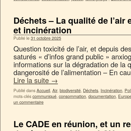
Déchets – La qualité de l’air
et incinération
Publié le
31 octobre 2025
Question toxicité de l’air, et depuis
saturés « d’infos grand public » anxio
informations sur la dégradation de la qu
dangerosité de l’alimentation – En cau
Lire la suite
→
Publié dans
Accueil
,
Air
,
biodiversité
,
Déchets
,
Incinération
,
Pol
mots-clés
communiqué
,
consommation
,
documentation
,
Europ
un commentaire
Le CADE en réunion, et un r