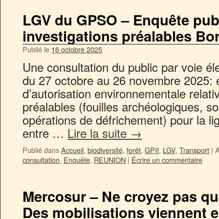
LGV du GPSO – Enquête publ
investigations préalables B
Publié le
16 octobre 2025
Une consultation du public par voie él
du 27 octobre au 26 novembre 2025: 
d’autorisation environnementale relati
préalables (fouilles archéologiques, 
opérations de défrichement) pour la l
entre …
Lire la suite
→
Publié dans
Accueil
,
biodiversité
,
forêt
,
GPII
,
LGV
,
Transport
|
A
consultation
,
Enquête
,
REUNION
|
Écrire un commentaire
Mercosur – Ne croyez pas que
Des mobilisations viennent e