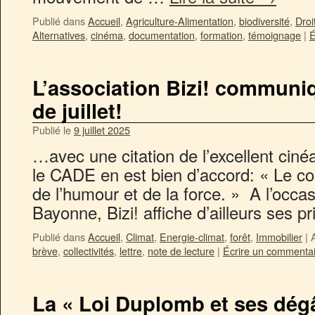
Publié dans
Accueil
,
Agriculture-Alimentation
,
biodiversité
,
Droi
Alternatives
,
cinéma
,
documentation
,
formation
,
témoignage
|
É
L’association Bizi! communiq
de juillet!
Publié le
9 juillet 2025
…avec une citation de l’excellent ciné
le CADE en est bien d’accord: « Le coll
de l’humour et de la force. » A l’occa
Bayonne, Bizi! affiche d’ailleurs ses p
Publié dans
Accueil
,
Climat
,
Energie-climat
,
forêt
,
Immobilier
|
brève
,
collectivités
,
lettre
,
note de lecture
|
Écrire un commenta
La « Loi Duplomb et ses dégâ