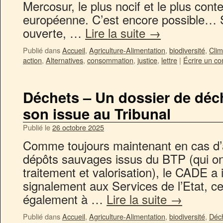
Mercosur, le plus nocif et le plus conte
européenne. C’est encore possible… Sur
ouverte, …
Lire la suite
→
Publié dans
Accueil
,
Agriculture-Alimentation
,
biodiversité
,
Clim
action
,
Alternatives
,
consommation
,
justice
,
lettre
|
Écrire un c
Déchets – Un dossier de déc
son issue au Tribunal
Publié le
26 octobre 2025
Comme toujours maintenant en cas d’a
dépôts sauvages issus du BTP (qui ont 
traitement et valorisation), le CADE a 
signalement aux Services de l’Etat, ce 
également à …
Lire la suite
→
Publié dans
Accueil
,
Agriculture-Alimentation
,
biodiversité
,
Déc