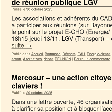
de réunion publique LGV
Publié le
30 octobre 2025
Les associations et adhérents du CADE
à participer aux réunions (sur Bayonne,
le point sur le projet E-CHO (Energie/ 
18h15 jeudi 13/11, LGV (Transport) 
suite
→
Publié dans
Accueil
,
Biomasse
,
Déchets
,
EAU
,
Energie-climat
,
action
,
Alternatives
,
débat
,
REUNION
|
Écrire un commentaire
Mercosur – une action citoye
claviers !
Publié le
29 octobre 2025
Dans une lettre ouverte, 46 organisat
à clarifier sa position et à bloquer l’