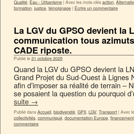
Qualité
,
Eau - Urbanisme
|
Avec les mots-clés
action
,
Alternati
formation
,
justice
,
témoignage
|
Écrire un commentaire
La LGV du GPSO devient la 
communication tous azimuts 
CADE riposte.
Publié le
21 octobre 2025
Quand la LGV du GPSO devient la LNS
Grand Projet du Sud-Ouest à Lignes 
afin d’imposer sa réalité de terrain –
se posaient la question du pourquoi
suite
→
Publié dans
Accueil
,
biodiversité
,
GPII
,
LGV
,
Transport
|
Avec l
collectivités
,
communiqué
,
documentation Europe
,
financement
commentaire