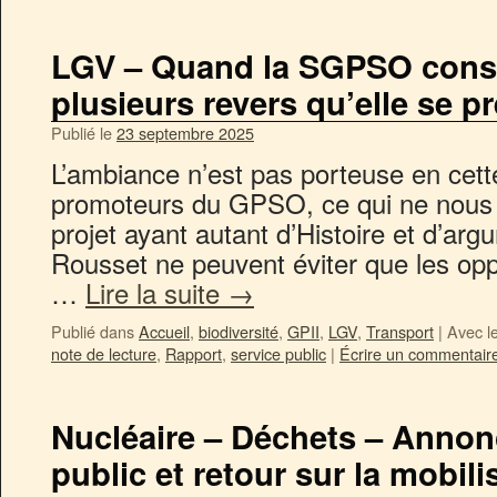
LGV – Quand la SGPSO consu
plusieurs revers qu’elle se 
Publié le
23 septembre 2025
L’ambiance n’est pas porteuse en cett
promoteurs du GPSO, ce qui ne nous 
projet ayant autant d’Histoire et d’arg
Rousset ne peuvent éviter que les opp
…
Lire la suite
→
Publié dans
Accueil
,
biodiversité
,
GPII
,
LGV
,
Transport
|
Avec l
note de lecture
,
Rapport
,
service public
|
Écrire un commentair
Nucléaire – Déchets – Annon
public et retour sur la mobili