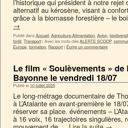
l’historique qui président à notre rejet
alternatif au kérosène, visant à confor
grâce à la biomasse forestière – le b
→
Publié dans
Accueil
,
Agriculture-Alimentation
,
Avion
,
biodiversi
forêt
,
Transport
|
Avec les mots-clés
ALERTE SCOOP
,
commun
Europe
,
formation
,
Rapport
|
Écrire un commentaire
Le film « Soulèvements » de 
Bayonne le vendredi 18/07
Publié le
10 juillet 2025
Le long-métrage documentaire de Tho
à L’Atalante en avant-première le 18/0
réserver sa place. événements – L’Atal
à 16 voix, 16 trajectoires singulières, r
mouvement de …
Lire la suite
→