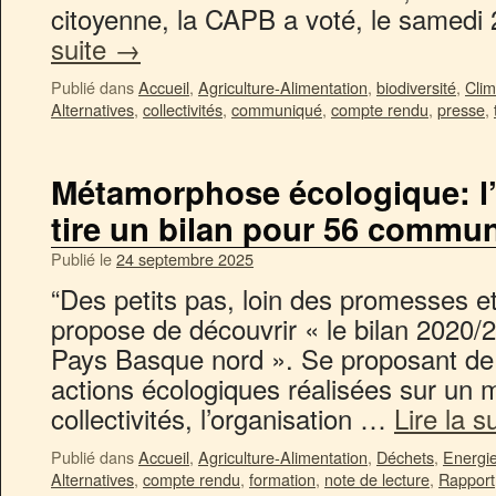
citoyenne, la CAPB a voté, le samed
suite
→
Publié dans
Accueil
,
Agriculture-Alimentation
,
biodiversité
,
Clim
Alternatives
,
collectivités
,
communiqué
,
compte rendu
,
presse
,
Métamorphose écologique: l’
tire un bilan pour 56 commu
Publié le
24 septembre 2025
“Des petits pas, loin des promesses et 
propose de découvrir « le bilan 2020
Pays Basque nord ». Se proposant de 
actions écologiques réalisées sur un 
collectivités, l’organisation …
Lire la s
Publié dans
Accueil
,
Agriculture-Alimentation
,
Déchets
,
Energie
Alternatives
,
compte rendu
,
formation
,
note de lecture
,
Rapport