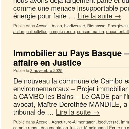
comme une menace insupportable pour 
énergie pour faire …
Lire la suite
→
Publié dans
Accueil
,
Avion
,
biodiversité
,
Biomasse
,
Energie-cli
action
,
collectivités
,
compte rendu
,
consommation
,
documentat
Immobilier au Pays Basque –
affaire en Justice
Publié le
3 novembre 2025
De nouveau la commune de Cambo est
environnementaux – Projet immobilier
à CAMBO les Bains – Le CADE par l’i
avocat, Maître Dorothée MANDILE, a sa
tribunal de …
Lire la suite
→
Publié dans
Accueil
,
Agriculture-Alimentation
,
biodiversité
,
Immo
compte rendu
,
documentation
,
justice
,
témoignage
|
Écrire un