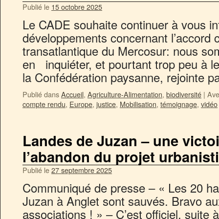
Publié le
15 octobre 2025
Le CADE souhaite continuer à vous inf
développements concernant l’accord 
transatlantique du Mercosur: nous s
en inquiéter, et pourtant trop peu à le
la Confédération paysanne, rejointe 
Publié dans
Accueil
,
Agriculture-Alimentation
,
biodiversité
|
Ave
compte rendu
,
Europe
,
justice
,
Mobilisation
,
témoignage
,
vidéo
Landes de Juzan – une victoi
l’abandon du projet urbanist
Publié le
27 septembre 2025
Communiqué de presse – « Les 20 ha 
Juzan à Anglet sont sauvés. Bravo au
associations ! » – C’est officiel, suite