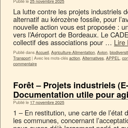
Publié le
25 novembre 2025
La lutte contre les projets industriels
alternatif au kérozène fossile, pour l’a
nouvelle action vous est proposée : u
vers l’Aéroport de Bordeaux. Le CADE
collectif des associations pour …
Lire
Publié dans
Accueil
,
Agriculture-Alimentation
,
Avion
,
biodiversi
Transport
|
Avec les mots-clés
action
,
Alternatives
,
APPEL
,
co
commentaire
Forêt – Projets industriels (
Documentation utile pour agi
Publié le
17 novembre 2025
1 – En restitution, une carte de l’éta
les communes, concernant l’acceptati
nous avons déjà largement parlé et 