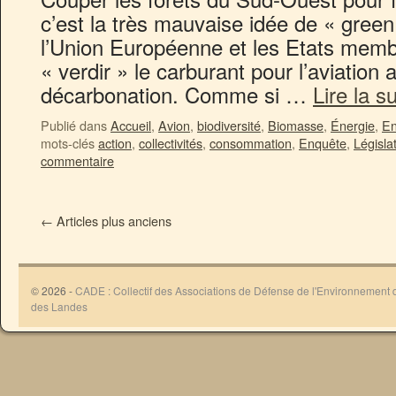
c’est la très mauvaise idée de « green
l’Union Européenne et les Etats membr
« verdir » le carburant pour l’aviation 
décarbonation. Comme si …
Lire la s
Publié dans
Accueil
,
Avion
,
biodiversité
,
Biomasse
,
Énergie
,
En
mots-clés
action
,
collectivités
,
consommation
,
Enquête
,
Législa
commentaire
←
Articles plus anciens
© 2026 -
CADE : Collectif des Associations de Défense de l'Environnement
des Landes