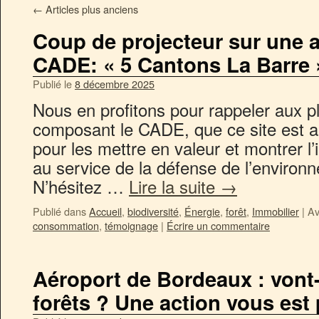
←
Articles plus anciens
Coup de projecteur sur une 
CADE: « 5 Cantons La Barre »
Publié le
8 décembre 2025
Nous en profitons pour rappeler aux p
composant le CADE, que ce site est au
pour les mettre en valeur et montrer l
au service de la défense de l’environ
N’hésitez …
Lire la suite
→
Publié dans
Accueil
,
biodiversité
,
Énergie
,
forêt
,
Immobilier
|
Av
consommation
,
témoignage
|
Écrire un commentaire
Aéroport de Bordeaux : vont-
forêts ? Une action vous es