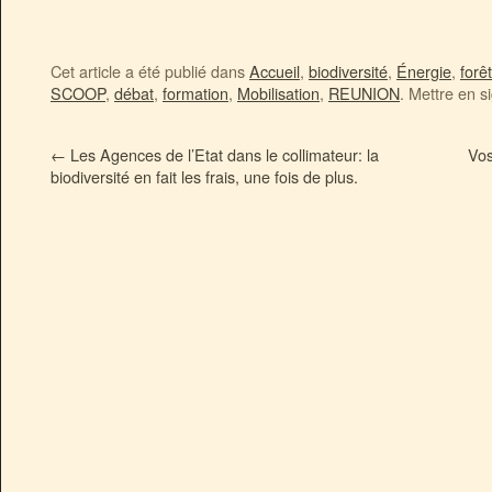
Cet article a été publié dans
Accueil
,
biodiversité
,
Énergie
,
forêt
SCOOP
,
débat
,
formation
,
Mobilisation
,
REUNION
. Mettre en s
←
Les Agences de l’Etat dans le collimateur: la
Vos
biodiversité en fait les frais, une fois de plus.