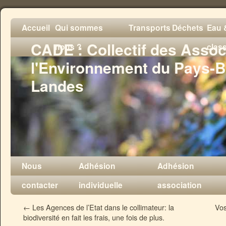
Accueil
Qui sommes
Transports
Déchets
Eau &
CADE : Collectif des Assoc
nous ?
clas
l'Environnement du Pays-B
Landes
Nous
Adhésion
Adhésion
contacter
individuelle
association
←
Les Agences de l’Etat dans le collimateur: la
Vos
biodiversité en fait les frais, une fois de plus.