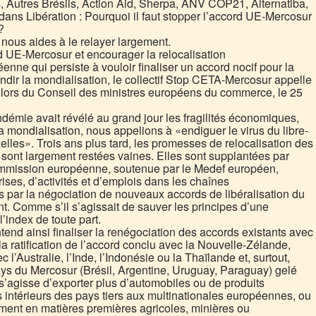
 Autres Brésils, Action Aid, Sherpa, ANV COP21, Alternatiba,
 dans Libération : Pourquoi il faut stopper l’accord UE-Mercosur
?
e nous aides à le relayer largement.
rd UE-Mercosur et encourager la relocalisation
ne qui persiste à vouloir finaliser un accord nocif pour la
ondir la mondialisation, le collectif Stop CETA-Mercosur appelle
 lors du Conseil des ministres européens du commerce, le 25
andémie avait révélé au grand jour les fragilités économiques,
la mondialisation, nous appelions à «endiguer le virus du libre-
les». Trois ans plus tard, les promesses de relocalisation des
 sont largement restées vaines. Elles sont supplantées par
Commission européenne, soutenue par le Medef européen,
rises, d’activités et d’emplois dans les chaînes
par la négociation de nouveaux accords de libéralisation du
t. Comme s’il s’agissait de sauver les principes d’une
’index de toute part.
d ainsi finaliser la renégociation des accords existants avec
la ratification de l’accord conclu avec la Nouvelle-Zélande,
 l’Australie, l’Inde, l’Indonésie ou la Thaïlande et, surtout,
pays du Mercosur (Brésil, Argentine, Uruguay, Paraguay) gelé
s’agisse d’exporter plus d’automobiles ou de produits
 intérieurs des pays tiers aux multinationales européennes, ou
ment en matières premières agricoles, minières ou