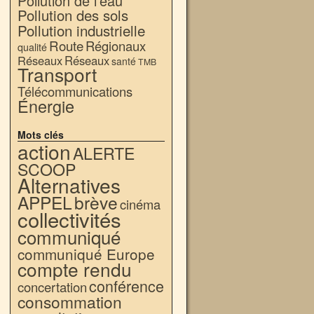
Pollution de l'eau
Pollution des sols
Pollution industrielle
Route
Régionaux
qualité
Réseaux
Réseaux
santé
TMB
Transport
Télécommunications
Énergie
Mots clés
action
ALERTE
SCOOP
Alternatives
APPEL
brève
cinéma
collectivités
communiqué
communiqué Europe
compte rendu
conférence
concertation
consommation