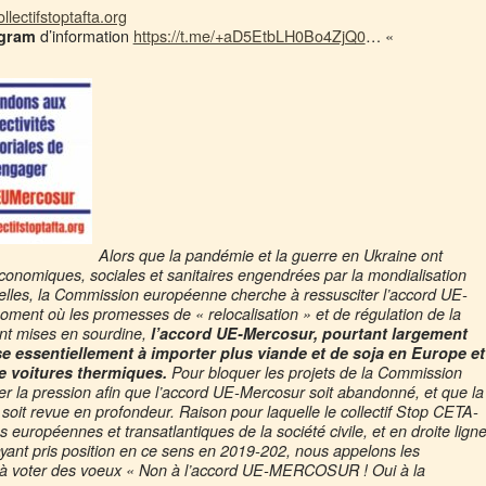
ollectifstoptafta.org
d’information
https://t.me/+aD5EtbLH0Bo4ZjQ0
… «
egram
Alors que la pandémie et la guerre en Ukraine ont
 économiques, sociales et sanitaires engendrées par la mondialisation
uxelles, la Commission européenne cherche à ressusciter l’accord UE-
oment où les promesses de « relocalisation » et de régulation de la
nt mises en sourdine,
l’accord UE-Mercosur, pourtant largement
ise essentiellement à importer plus viande et de soja en Europe et
de voitures thermiques.
Pour bloquer les projets de la Commission
r la pression afin que l’accord UE-Mercosur soit abandonné, et que la
oit revue en profondeur. Raison pour laquelle le collectif Stop CETA-
s européennes et transatlantiques de la société civile, et en droite lign
s ayant pris position en ce sens en 2019-202, nous appelons les
ises à voter des voeux « Non à l’accord UE-MERCOSUR ! Oui à la