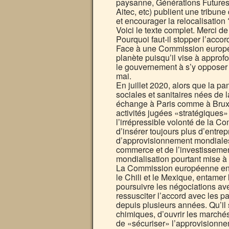
paysanne, Générations Futures,
Aitec, etc) publient une tribune
et encourager la relocalisation 
Voici le texte complet. Merci d
Pourquoi faut-il stopper l’acco
Face à une Commission européen
planète puisqu’il vise à approf
le gouvernement à s’y opposer
mai.
En juillet 2020, alors que la p
sociales et sanitaires nées de 
échange à Paris comme à Bruxel
activités jugées «stratégiques»
l’irrépressible volonté de la 
d’insérer toujours plus d’entrep
d’approvisionnement mondiales 
commerce et de l’investissemen
mondialisation pourtant mise à l
La Commission européenne enten
le Chili et le Mexique, entamer 
poursuivre les négociations avec
ressusciter l’accord avec les 
depuis plusieurs années. Qu’il 
chimiques, d’ouvrir les marchés
de «sécuriser» l’approvisionne