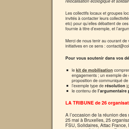
relocalisation écologique et solidai
Les collectifs locaux et groupes l
invités à contacter leurs collect
etc) pour qu’elles débattent de ces
fournie à titre d’exemple, et l’arg
Merci de nous tenir au courant de v
initiatives en ce sens : contact@co
Pour vous soutenir dans vos dé
le
comprena
kit de mobilisation
engagements ; un exemple de cou
proposition de communiqué de p
l’exemple type de
i
résolution
le contenu de
l’argumentaire
LA TRIBUNE de 26 organisatio
A l’occasion de la réunion des
25 mai à Bruxelles, 25 organisa
FSU, Solidaires, Attac France, 