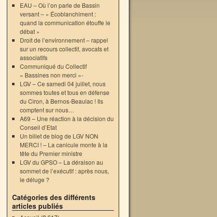
EAU – Où l’on parle de Bassin
versant – « Écoblanchiment :
quand la communication étouffe le
débat »
Droit de l’environnement – rappel
sur un recours collectif, avocats et
associatifs
Communiqué du Collectif
« Bassines non merci »-
LGV – Ce samedi 04 juillet, nous
sommes toutes et tous en défense
du Ciron, à Bernos-Beaulac ! Ils
comptent sur nous…
A69 – Une réaction à la décision du
Conseil d’Etat
Un billet de blog de LGV NON
MERCI ! – La canicule monte à la
tête du Premier ministre
LGV du GPSO – La déraison au
sommet de l’exécutif : après nous,
le déluge ?
Catégories des différents
articles publiés