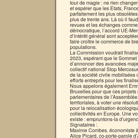
tour de magie : ne rien changer 
et espérer que les Etats, Franc
parfaitement les plus obsolète
plus de trente ans. Là où il fa
revues et les échanges commerc
démocratique, l’accord UE-Merco
d’intérêt général sont acceptée
faire croître le commerce de bie
populations.
La Commission voudrait finalise
2023, espérant que le Sommet U
d’annoncer des avancées majeu
collectif national Stop Mercosu
de la société civile mobilisées
efforts entrepris pour les finalise
Nous appelons également Emma
Bruxelles pour que ces projets 
parlementaires de l’Assemblée n
territoriales, à voter une réso
pour la relocalisation écologiq
collectivités en Europe. Une voi
existe : empruntons-la d’urgenc
Signataires :
Maxime Combes, économiste à l
Alice Picard, co-porte-parole d