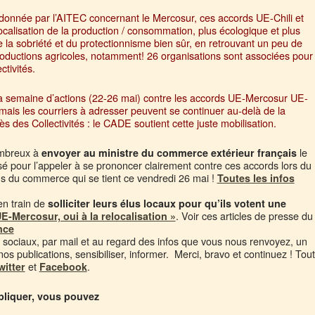
rdonnée par l’AITEC concernant le Mercosur, ces accords UE-Chili et
ocalisation de la production / consommation, plus écologique et plus
 la sobriété et du protectionnisme bien sûr, en retrouvant un peu de
roductions agricoles, notamment! 26 organisations sont associées pour
ctivités.
 la semaine d’actions (22-26 mai) contre les accords UE-Mercosur UE-
 mais les courriers à adresser peuvent se continuer au-delà de la
 des Collectivités : le CADE soutient cette juste mobilisation.
ombreux à
le
envoyer au ministre du commerce extérieur français
é pour l’appeler à se prononcer clairement contre ces accords lors du
s du commerce qui se tient ce vendredi 26 mai !
Toutes les infos
en train de
solliciter leurs élus locaux pour qu’ils votent une
. Voir ces articles de presse du
E-Mercosur, oui à la relocalisation »
nce
ux sociaux, par mail et au regard des infos que vous nous renvoyez, un
 nos publications, sensibiliser, informer. Merci, bravo et continuez ! Tout
et
.
witter
Facebook
pliquer, vous pouvez