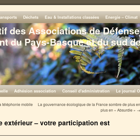
ransports
Déchets
Eau & Installations classées
Energie – Climat
tif des Associations de Défense
nt du Pays-Basque et du sud d
elle
Adhésion association
Conseil d'administration
Le journal O
la téléphonie mobile
La gouvernance écologique de la France sombre de plus e
plus en « Absurdie »
xtérieur – votre participation est