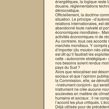
énergétiques, la logique reste
douane, réglementations techniq
démocratique.
Officiellement, la doctrine co
situation. Le principe «d’auton
relations internationales, est d
abandonné toute naïveté et por
économiques mondiales». Mais i
activités économiques ni de r
Au contraire, tous ces accord
marchés mondiaux. Y compris p
d’importer (du mouton néo-zéla
est dit qu’il faudrait les exploi
cette «autonomie stratégique» 
nos besoins soient rendus mo
pays du Sud ?
Alors que relocaliser est déso
sociaux et que l’opinion publiqu
la Commission, elle, se démulti
«instrument conjoint» qui serait
instrument ne crée aucune nouv
soulevées en matière de climat,
humains et sociaux : il ne compr
l’accord les plus critiqués. L’
Déjà utilisée pour de précéden