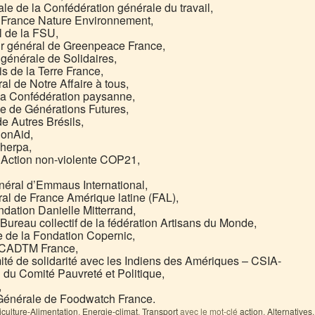
le de la Confédération générale du travail,
 France Nature Environnement,
l de la FSU,
eur général de Greenpeace France,
 générale de Solidaires,
s de la Terre France,
l de Notre Affaire à tous,
 la Confédération paysanne,
ole de Générations Futures,
e Autres Brésils,
ionAid,
Sherpa,
 Action non-violente COP21,
éral d’Emmaus International,
al de France Amérique latine (FAL),
ndation Danielle Mitterrand,
reau collectif de la fédération Artisans du Monde,
e de la Fondation Copernic,
u CADTM France,
té de solidarité avec les Indiens des Amériques – CSIA-
 du Comité Pauvreté et Politique,
,
 Générale de Foodwatch France.
iculture-Alimentation
,
Energie-climat
,
Transport
avec le mot-clé
action
,
Alternatives
,