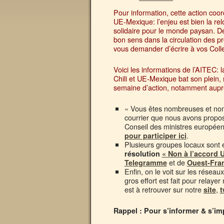
Pour information, cette action coo
UE-Mexique: l’enjeu est bien la rel
solidaire pour le monde paysan. De
bon sens dans la circulation des p
vous demander d’écrire à vos Colle
Voici les informations de l’AITEC:
Chili et UE-Mexique bat son plein,
semaine d’action, notamment auprès
« Vous êtes nombreuses et n
courrier que nous avons propos
Conseil des ministres européen
.
pour participer ici
Plusieurs groupes locaux sont 
résolution
« Non à l’accord U
et de
Telegramme
Ouest-Fra
Enfin, on le voit sur les résea
gros effort est fait pour relayer
est à retrouver sur notre
,
site
t
Rappel : Pour s’informer & s’im