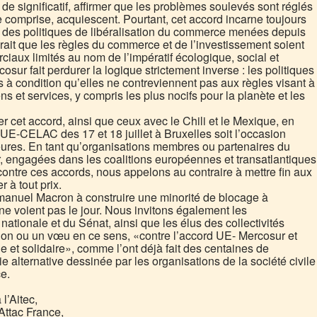
de significatif, affirmer que les problèmes soulevés sont réglés
e comprise, acquiescent. Pourtant, cet accord incarne toujours
s des politiques de libéralisation du commerce menées depuis
udrait que les règles du commerce et de l’investissement soient
iaux limités au nom de l’impératif écologique, social et
sur fait perdurer la logique strictement inverse : les politiques
s à condition qu’elles ne contreviennent pas aux règles visant à
ns et services, y compris les plus nocifs pour la planète et les
r cet accord, ainsi que ceux avec le Chili et le Mexique, en
E-CELAC des 17 et 18 juillet à Bruxelles soit l’occasion
res. En tant qu’organisations membres ou partenaires du
r, engagées dans les coalitions européennes et transatlantiques
 contre ces accords, nous appelons au contraire à mettre fin aux
r à tout prix.
nuel Macron à construire une minorité de blocage à
ne voient pas le jour. Nous invitons également les
ationale et du Sénat, ainsi que les élus des collectivités
lution ou un vœu en ce sens, «contre l’accord UE- Mercosur et
ue et solidaire», comme l’ont déjà fait des centaines de
e alternative dessinée par les organisations de la société civile
e.
’Aitec,
’Attac France,