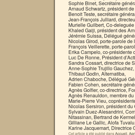
Sophie Binet, Secrétaire généra
Arnaud Schwartz, président de
Benoit Teste, secrétaire généra
Jean-François Julliard, direct
Murielle Guilbert, Co-deleguée
Khaled Gaiji, président des Ami
Jérémie Suissa, Délégué généra
Nicolas Girod, porte-parole de
François Veillerette, porte-par
Erika Campelo, co-présidente d
Luc De Ronne, Président d’Act
Sandra Cossart, directrice de 
Anne-Sophie Trujillo Gauchez,
Thibaut Godin, Alternatiba,
Adrien Chaboche, Délégué Gén
Fabien Cohen, secrétaire génér
Agnès Golfier, co-directrice, Fo
Agnès Renauldon, membre du Bu
Marie-Pierre Vieu, coprésident
Nicolas Sersiron, président d
Sylvain Duez-Alesandrini, Comi
Nitassinan, Bertrand de Kermel
Gilliane Le Gallic, Alofa Tuvalu
Karine Jacquemart, Directrice
Cet article a été publié dans
Accueil
,
Agr