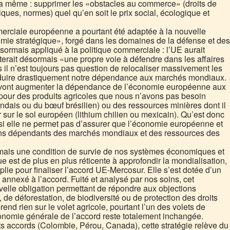
 la même : supprimer les «obstacles au commerce» (droits de
ues, normes) quel qu’en soit le prix social, écologique et
mmerciale européenne a pourtant été adaptée à la nouvelle
omie stratégique», forgé dans les domaines de la défense et des
ésormais appliqué à la politique commerciale : l’UE aurait
terait désormais «une propre voie à défendre dans les affaires
l n’est toujours pas question de relocaliser massivement les
éduire drastiquement notre dépendance aux marchés mondiaux.
s vont augmenter la dépendance de l’économie européenne aux
our des produits agricoles que nous n’avons pas besoin
ndais ou du bœuf brésilien) ou des ressources minières dont il
ter sur le sol européen (lithium chilien ou mexicain). Qu’est donc
si elle ne permet pas d’assurer que l’économie européenne et
ins dépendants des marchés mondiaux et des ressources des
rmais une condition de survie de nos systèmes économiques et
e est de plus en plus réticente à approfondir la mondialisation,
plie pour finaliser l’accord UE-Mercosur. Elle s’est dotée d’un
 annexé à l’accord. Fuité et analysé par nos soins, cet
elle obligation permettant de répondre aux objections
 de déforestation, de biodiversité ou de protection des droits
end rien sur le volet agricole, pourtant l’un des volets de
économie générale de l’accord reste totalement inchangée.
ts accords (Colombie, Pérou, Canada), cette stratégie relève du