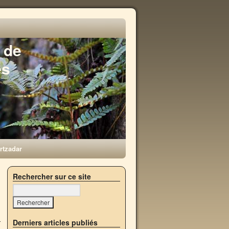
 de
es
rtzadar
n
Rechercher sur ce site
→
Derniers articles publiés