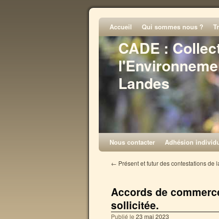
Accueil
Qui sommes nous ?
T
CADE : Collec
l'Environneme
Landes
Nous contacter
Adhésion individu
←
Présent et futur des contestations de 
Accords de commerce e
sollicitée.
Publié le
23 mai 2023