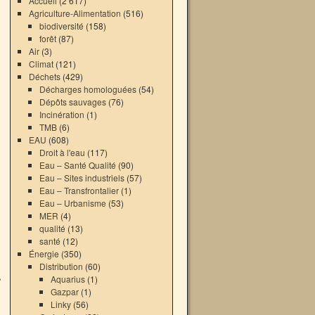
Accueil
(2 617)
Agriculture-Alimentation
(516)
biodiversité
(158)
forêt
(87)
Air
(3)
Climat
(121)
Déchets
(429)
Décharges homologuées
(54)
Dépôts sauvages
(76)
Incinération
(1)
TMB
(6)
EAU
(608)
Droit à l'eau
(117)
Eau – Santé Qualité
(90)
Eau – Sites industriels
(57)
Eau – Transfrontalier
(1)
Eau – Urbanisme
(53)
MER
(4)
qualité
(13)
santé
(12)
Énergie
(350)
Distribution
(60)
e
Aquarius
(1)
Gazpar
(1)
Linky
(56)