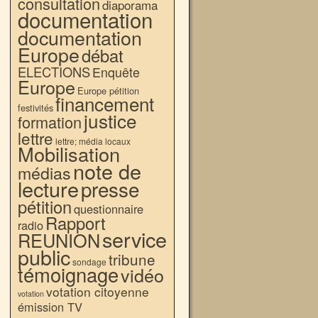
consultation
diaporama
documentation
documentation
Europe
débat
ELECTIONS
Enquête
Europe
Europe pétition
financement
festivités
justice
formation
lettre
lettre; média locaux
Mobilisation
note de
médias
lecture
presse
pétition
questionnaire
Rapport
radio
service
REUNION
public
tribune
sondage
témoignage
vidéo
votation citoyenne
votation
émission TV