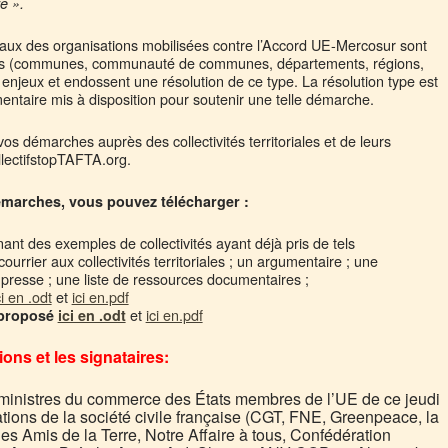
re ».
ocaux des organisations mobilisées contre l’Accord UE-Mercosur sont
ivités (communes, communauté de communes, départements, régions,
 enjeux et endossent une résolution de ce type. La résolution type est
umentaire mis à disposition pour soutenir une telle démarche.
os démarches auprès des collectivités territoriales et de leurs
llectifstopTAFTA.org.
marches, vous pouvez télécharger :
nt des exemples de collectivités ayant déjà pris de tels
rrier aux collectivités territoriales ; un argumentaire ; une
resse ; une liste de ressources documentaires ;
ci en .odt
et
ici en.pdf
et
ici en.pdf
 proposé
ici en .odt
ns et les signataires:
 ministres du commerce des États membres de l’UE de ce jeudi
tions de la société civile française (CGT, FNE, Greenpeace, la
les Amis de la Terre, Notre Affaire à tous, Confédération