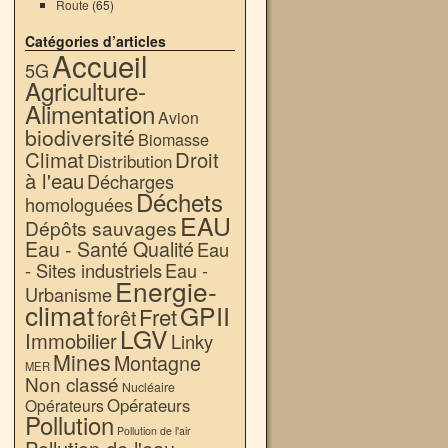
Route
(65)
Catégories d’articles
Accueil
5G
Agriculture-
Alimentation
Avion
biodiversité
Biomasse
Climat
Droit
Distribution
à l'eau
Décharges
Déchets
homologuées
EAU
Dépôts sauvages
Eau - Santé Qualité
Eau
- Sites industriels
Eau -
Energie-
Urbanisme
climat
GPII
Fret
forêt
LGV
Immobilier
Linky
Mines
Montagne
MER
Non classé
Nucléaire
Opérateurs
Opérateurs
Pollution
Pollution de l'air