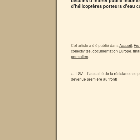
besoins d’intérêt public incont
d’hélicoptères porteurs d’eau c
Cet article a été publié dans
Accueil
,
Fre
collectivités
,
documentation Europe
,
fin
permalien
.
←
LGV – L’actualité de la résistance se 
devenue première au front!