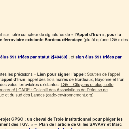
nt sur notre compteur de signatures de
« l’Appel d’Irun », pour la
(plutôt qu’une LGV): des
ie ferroviaire existante Bordeaux/Hendaye
, et
élus 591 triées par statut 2[40460]
sign élus 591 triées par
utes les précisions –
:
Soutien de l’appel
Lien pour signer l’appel
, appel des trois maires de Bordeaux, Bayonne et Irun
l’appel d’Irun
des voies ferroviaires existantes:
LGV – Citoyens et élus, cette
ncerne! | CADE : Collectif des Associations de Défense de
ue et du sud des Landes (cade-environnement.org)
rojet GPSO : un cheval de Troie institutionnel pour piéger les
ement des TGV. » – Plan de l’article de Gilles SAVARY
et Marc