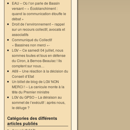
EAU – Où l’on parle de Bassin
versant – « Écoblanchiment :
quand la communication étouffe le
débat »
Droit de l’environnement – rappel
sur un recours collectif, avocats et
associatifs
Communiqué du Collectif
« Bassines non merci »-
LGV – Ce samedi 04 juillet, nous
sommes toutes et tous en défense
du Ciron, à Bernos-Beaulac ! Ils
comptent sur nous…
A69 – Une réaction à la décision du
Conseil d’Etat
Un billet de blog de LGV NON
MERCI ! – La canicule monte à la
tête du Premier ministre
LGV du GPSO – La déraison au
sommet de l’exécutif : après nous,
le déluge ?
Catégories des différents
articles publiés