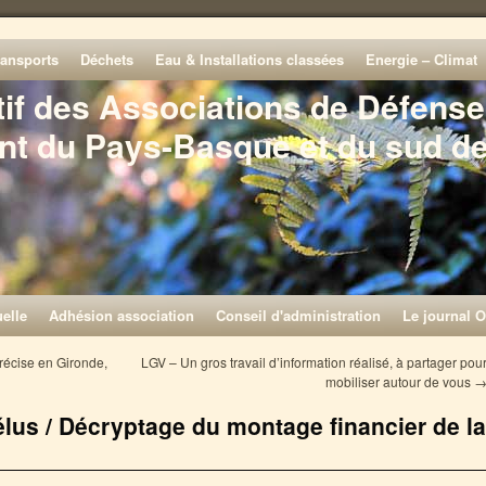
ransports
Déchets
Eau & Installations classées
Energie – Climat
tif des Associations de Défense
nt du Pays-Basque et du sud d
elle
Adhésion association
Conseil d'administration
Le journal O
précise en Gironde,
LGV – Un gros travail d’information réalisé, à partager pou
mobiliser autour de vous
lus / Décryptage du montage financier de la