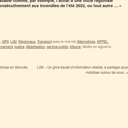
estable comme, par exemple, l’achat d’une flotte régionale
onsécutivement aux incendies de l’été 2022, ou tout autre … »
t
,
GPII
,
LGV
,
Régionaux
,
Transport
avec le mot-clé
Alternatives
,
APPEL
,
ancement
,
justice
,
Mobilisation
,
service public
,
tribune
. Mettre en signet le
précise en Gironde,
LGV – Un gros travail d’information réalisé, à partager pou
mobiliser autour de vous