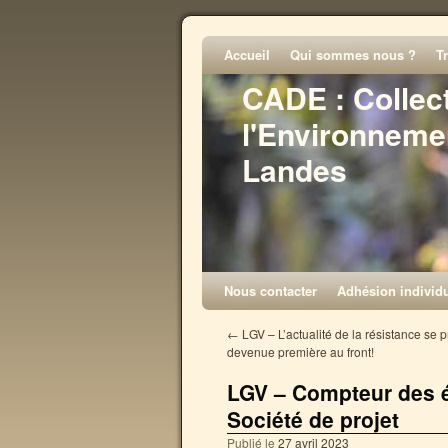
Accueil
Qui sommes nous ?
T
CADE : Collec
l'Environneme
Landes
Nous contacter
Adhésion individu
←
LGV – L’actualité de la résistance se 
devenue première au front!
LGV – Compteur des é
Société de projet
Publié le
27 avril 2023