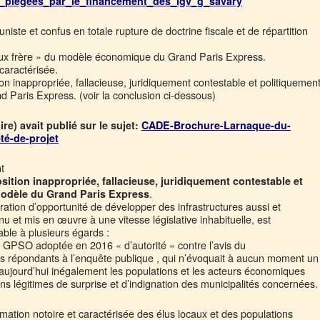
es_piegees_par_le_financement_des_lgv_g_savary
iste et confus en totale rupture de doctrine fiscale et de répartition
aux frère » du modèle économique du Grand Paris Express.
 caractérisée.
on inappropriée, fallacieuse, juridiquement contestable et politiquemen
 Paris Express. (voir la conclusion ci-dessous)
re) avait publié sur le sujet:
CADE-Brochure-Larnaque-du-
é-de-projet
t
sition inappropriée, fallacieuse, juridiquement contestable et
.
modèle du Grand Paris Express
tion d’opportunité de développer des infrastructures aussi et
u et mis en œuvre à une vitesse législative inhabituelle, est
ble à plusieurs égards :
de GPSO adoptée en 2016 « d’autorité » contre l’avis du
 répondants à l’enquête publique , qui n’évoquait à aucun moment un
aujourd’hui inégalement les populations et les acteurs économiques
ons légitimes de surprise et d’indignation des municipalités concernées.
ormation notoire et caractérisée des élus locaux et des populations