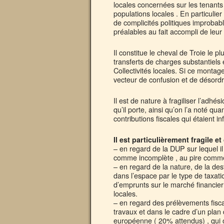
locales concernées sur les tenants e
populations locales . En particulier
de complicités politiques improbable
préalables au fait accompli de leu
Il constitue le cheval de Troie le pl
transferts de charges substantiels 
Collectivités locales. Si ce montage 
vecteur de confusion et de désordre 
Il est de nature à fragiliser l’adhé
qu’il porte, ainsi qu’on l’a noté q
contributions fiscales qui étaient i
Il est particulièrement fragile
– en regard de la DUP sur lequel il
comme incomplète , au pire comme
– en regard de la nature, de la dest
dans l’espace par le type de taxa
d’emprunts sur le marché financier
locales.
– en regard des prélèvements fis
travaux et dans le cadre d’un plan
européenne ( 20% attendus) , qui on