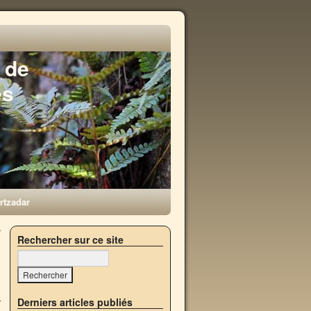
 de
es
rtzadar
r
Rechercher sur ce site
→
Derniers articles publiés