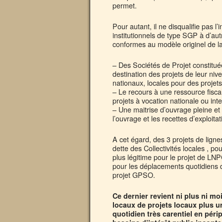
permet.
Pour autant, il ne disqualifie pas l’
institutionnels de type SGP à d’aut
conformes au modèle originel de l
– Des Sociétés de Projet constituée
destination des projets de leur ni
nationaux, locales pour des projets
– Le recours à une ressource fisca
projets à vocation nationale ou inte
– Une maitrise d’ouvrage pleine et 
l’ouvrage et les recettes d’exploitat
A cet égard, des 3 projets de lign
dette des Collectivités locales , 
plus légitime pour le projet de LNP
pour les déplacements quotidiens d
projet GPSO.
Ce dernier revient ni plus ni m
locaux de projets locaux plus u
quotidien très carentiel en pér