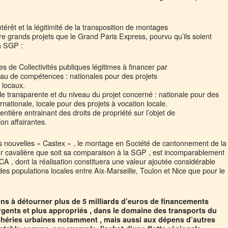
intérêt et la légitimité de la transposition de montages
re grands projets que le Grand Paris Express, pourvu qu’ils soient
a SGP :
s de Collectivités publiques légitimes à financer par
veau de compétences : nationales pour des projets
 locaux.
le transparente et du niveau du projet concerné : nationale pour des
rnationale, locale pour des projets à vocation locale.
entière entrainant des droits de propriété sur l’objet de
ion affairantes.
es nouvelles « Castex » , le montage en Société de cantonnement de la
pour cavalière que soit sa comparaison à la SGP , est incomparablement
CA , dont la réalisation constituera une valeur ajoutée considérable
es populations locales entre Aix-Marseille, Toulon et Nice que pour le
oins à détourner plus de 5 milliards d’euros de financements
rgents et plus appropriés , dans le domaine des transports du
iphéries urbaines notamment , mais aussi aux dépens d’autres