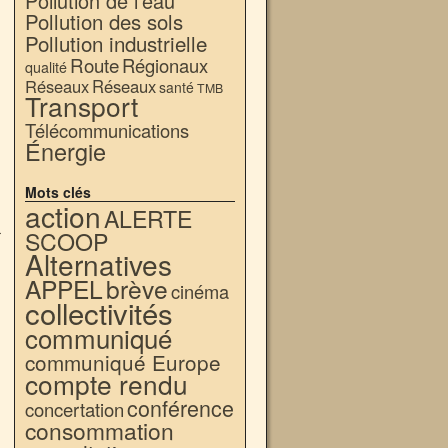
Pollution de l'eau
Pollution des sols
Pollution industrielle
Route
Régionaux
qualité
Réseaux
Réseaux
santé
TMB
Transport
Télécommunications
Énergie
Mots clés
action
ALERTE
SCOOP
r
→
Alternatives
APPEL
brève
cinéma
collectivités
communiqué
communiqué Europe
compte rendu
conférence
concertation
consommation