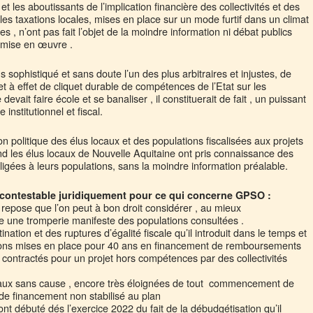
t les aboutissants de l’implication financière des collectivités et des
 les taxations locales, mises en place sur un mode furtif dans un climat
s , n’ont pas fait l’objet de la moindre information ni débat publics
r mise en œuvre .
us sophistiqué et sans doute l’un des plus arbitraires et injustes, de
et à effet de cliquet durable de compétences de l’Etat sur les
devait faire école et se banaliser , il constituerait de fait , un puissant
institutionnel et fiscal.
sion politique des élus locaux et des populations fiscalisées aux projets
uand les élus locaux de Nouvelle Aquitaine ont pris connaissance des
nfligées à leurs populations, sans la moindre information préalable.
 et contestable juridiquement pour ce qui concerne GPSO :
 repose que l’on peut à bon droit considérer , au mieux
 une tromperie manifeste des populations consultées .
ination et des ruptures d’égalité fiscale qu’il introduit dans le temps et
tions mises en place pour 40 ans en financement de remboursements
 contractés pour un projet hors compétences par des collectivités
caux sans cause , encore très éloignées de tout commencement de
 de financement non stabilisé au plan
t débuté dés l’exercice 2022 du fait de la débudgétisation qu’il