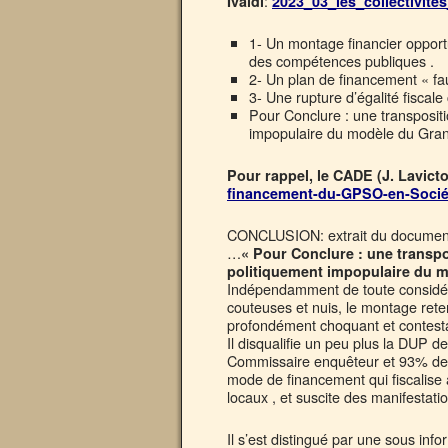
:
Ivaldi
2023_03_les_collectivit
1- Un montage financier opportun
des compétences publiques .
2- Un plan de financement « f
3- Une rupture d’égalité fiscale
Pour Conclure : une transpositi
impopulaire du modèle du Grand
Pour rappel, le CADE (J. Lavictoi
financement-du-GPSO-en-Sociét
CONCLUSION: extrait du documen
…
« Pour Conclure : une transpo
politiquement impopulaire du 
Indépendamment de toute considéra
couteuses et nuis, le montage reten
profondément choquant et contesta
Il disqualifie un peu plus la DUP 
Commissaire enquêteur et 93% des
mode de financement qui fiscalise 
locaux , et suscite des manifestati
Il s’est distingué par une sous inf