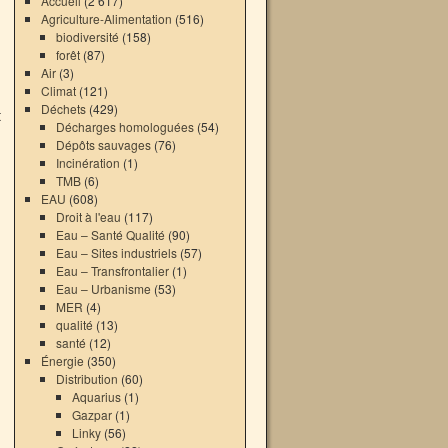
Accueil
(2 617)
Agriculture-Alimentation
(516)
biodiversité
(158)
forêt
(87)
Air
(3)
Climat
(121)
Déchets
(429)
t
Décharges homologuées
(54)
Dépôts sauvages
(76)
Incinération
(1)
TMB
(6)
EAU
(608)
Droit à l'eau
(117)
Eau – Santé Qualité
(90)
Eau – Sites industriels
(57)
Eau – Transfrontalier
(1)
Eau – Urbanisme
(53)
MER
(4)
qualité
(13)
santé
(12)
Énergie
(350)
Distribution
(60)
Aquarius
(1)
Gazpar
(1)
Linky
(56)