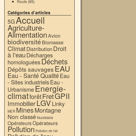
Route
(65)
Catégories d’articles
Accueil
5G
Agriculture-
Alimentation
Avion
biodiversité
Biomasse
Climat
Droit
Distribution
à l'eau
Décharges
Déchets
homologuées
EAU
Dépôts sauvages
Eau - Santé Qualité
Eau
- Sites industriels
Eau -
Energie-
Urbanisme
climat
GPII
Fret
forêt
LGV
Immobilier
Linky
Mines
Montagne
MER
Non classé
Nucléaire
Opérateurs
Opérateurs
Pollution
Pollution de l'air