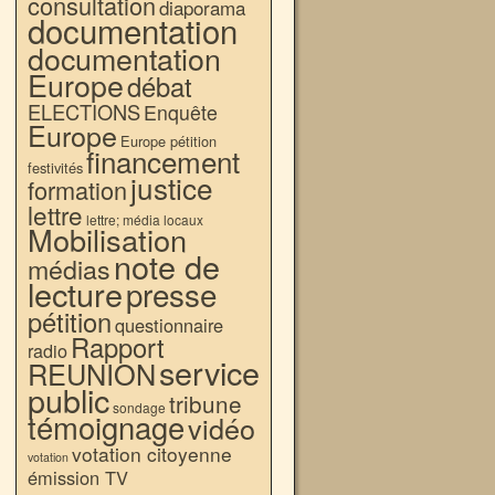
consultation
diaporama
documentation
documentation
Europe
débat
ELECTIONS
Enquête
Europe
Europe pétition
financement
festivités
justice
formation
lettre
lettre; média locaux
Mobilisation
note de
médias
lecture
presse
pétition
questionnaire
Rapport
radio
service
REUNION
public
tribune
sondage
témoignage
vidéo
votation citoyenne
votation
émission TV