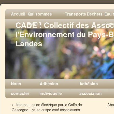
Accueil
Qui sommes
Transports
Déchets
Eau &
CADE : Collectif des Assoc
nous ?
clas
l'Environnement du Pays-B
Landes
Nous
Adhésion
Adhésion
contacter
individuelle
association
←
Interconnexion électrique par le Golfe de
Aba
Gascogne…ça se crispe côté associations