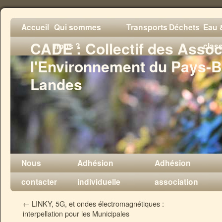
Accueil
Qui sommes
Transports
Déchets
Eau &
CADE : Collectif des Assoc
nous ?
clas
l'Environnement du Pays-B
Landes
Nous
Adhésion
Adhésion
contacter
individuelle
association
←
LINKY, 5G, et ondes électromagnétiques :
interpellation pour les Municipales