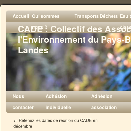
Accueil
Qui sommes
Transports
Déchets
Eau &
CADE : Collectif des Assoc
nous ?
clas
l'Environnement du Pays-B
Landes
Nous
Adhésion
Adhésion
contacter
individuelle
association
←
Retenez les dates de réunion du CADE en
décembre