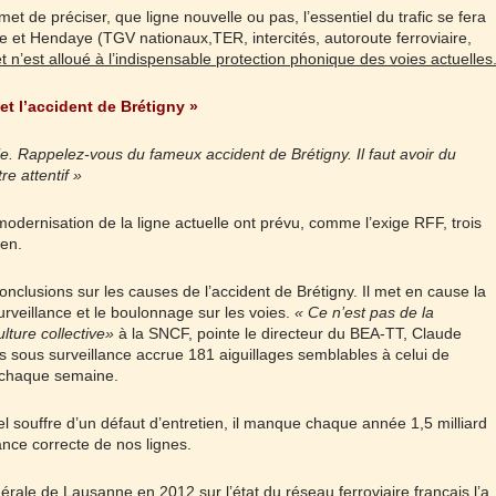
 de préciser, que ligne nouvelle ou pas, l’essentiel du trafic se fera
ne et Hendaye (TGV nationaux,TER, intercités, autoroute ferroviaire,
 n’est alloué à l’indispensable protection phonique des voies actuelles
et l’accident de Brétigny »
oie. Rappelez-vous du fameux accident de Brétigny. Il faut avoir du
re attentif »
modernisation de la ligne actuelle ont prévu, comme l’exige RFF, trois
ien.
clusions sur les causes de l’accident de Brétigny. Il met en cause la
urveillance et le boulonnage sur les voies.
« Ce n’est pas de la
ture collective»
à la SNCF, pointe le directeur du BEA-TT, Claude
 sous surveillance accrue 181 aiguillages semblables à celui de
r chaque semaine.
el souffre d’un défaut d’entretien, il manque chaque année 1,5 milliard
nce correcte de nos lignes.
dérale de Lausanne en 2012 sur l’état du réseau ferroviaire français l’a