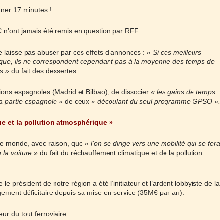
gner 17 minutes !
 n’ont jamais été remis en question par RFF.
 laisse pas abuser par ces effets d’annonces :
« Si ces meilleurs
ique, ils ne correspondent cependant pas à la moyenne des temps de
rs »
du fait des dessertes.
ons espagnoles (Madrid et Bilbao), de dissocier
« les gains de temps
a partie espagnole »
de ceux
« découlant du seul programme GPSO ».
ue et la pollution atmosphérique »
le monde, avec raison, que
« l’on se dirige vers une mobilité qui se fera
u la voiture »
du fait du réchauffement climatique et de la pollution
le président de notre région a été l’initiateur et l’ardent lobbyiste de la
rgement déficitaire depuis sa mise en service (35M€ par an).
eur du tout ferroviaire…