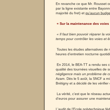
En revanche ce que Mr. Rousset omet
par la ligne existante entre Bayon
majorité du fret) et
qu’aucun budget
« Sur la maintenance des voies 
« Il faut bien pouvoir réparer la v
temps pour contrôler les voies et êt
Toutes les études alternatives de 
heures d’entretien nocturne quotid
En 2014, le BEA-TT a rendu ses con
qualité des tournées visuelles de s
négligence mais un problème de cul
Azam. Dès le 5 août, la SNCF a mis
Brétigny et a décidé de les vérifie
La vérité, c’est que le réseau actu
d’euros pour assurer une maintena
L’audit de l’Ecole polytechnique fé