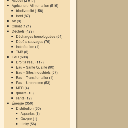
Accueil
(2 617)
Agriculture-Alimentation
(516)
biodiversité
(158)
forêt
(87)
Air
(3)
Climat
(121)
Déchets
(429)
Décharges homologuées
(54)
Dépôts sauvages
(76)
Incinération
(1)
TMB
(6)
EAU
(608)
Droit à l'eau
(117)
Eau – Santé Qualité
(90)
Eau – Sites industriels
(57)
Eau – Transfrontalier
(1)
Eau – Urbanisme
(53)
MER
(4)
qualité
(13)
santé
(12)
Énergie
(350)
Distribution
(60)
Aquarius
(1)
Gazpar
(1)
Linky
(56)