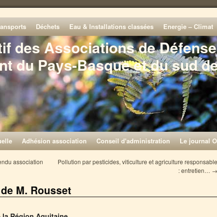
ransports
Déchets
Eau & Installations classées
Energie – Climat
tif des Associations de Défense
nt du Pays-Basque et du sud d
elle
Adhésion association
Conseil d'administration
Le journal O
ndu association
Pollution par pesticides, viticulture et agriculture responsabl
: entretien…
 de M. Rousset
 la Région Aquitaine