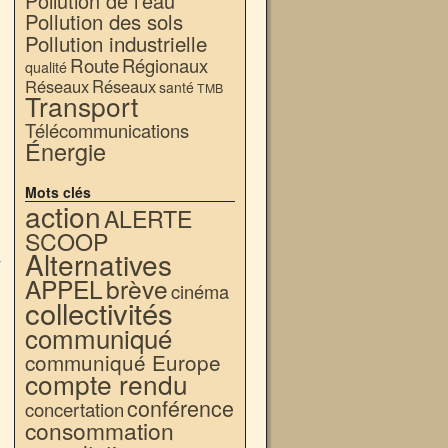
Pollution de l'eau
Pollution des sols
Pollution industrielle
Route
Régionaux
qualité
Réseaux
Réseaux
santé
TMB
Transport
Télécommunications
Énergie
Mots clés
action
ALERTE
SCOOP
Alternatives
r
APPEL
brève
cinéma
collectivités
communiqué
communiqué Europe
compte rendu
conférence
concertation
consommation