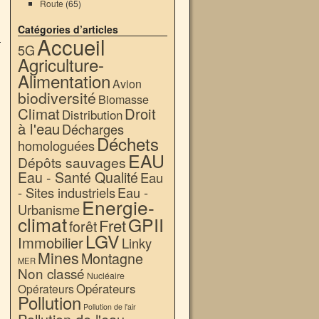
Route
(65)
Catégories d’articles
Accueil
.
5G
Agriculture-
Alimentation
Avion
biodiversité
Biomasse
Climat
Droit
Distribution
à l'eau
Décharges
Déchets
homologuées
EAU
Dépôts sauvages
Eau - Santé Qualité
Eau
- Sites industriels
Eau -
Energie-
Urbanisme
climat
GPII
Fret
forêt
LGV
Immobilier
Linky
Mines
Montagne
MER
Non classé
Nucléaire
Opérateurs
Opérateurs
Pollution
Pollution de l'air