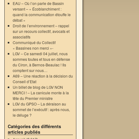
EAU – Où l’on parle de Bassin
versant – « Écoblanchiment :
quand la communication étouffe le
débat »
Droit de l’environnement – rappel
sur un recours collectif, avocats et
associatifs
Communiqué du Collectif
« Bassines non merci »-
LGV – Ce samedi 04 juillet, nous
sommes toutes et tous en défense
du Ciron, à Bernos-Beaulac ! Ils
comptent sur nous…
A69 – Une réaction à la décision du
Conseil d’Etat
Un billet de blog de LGV NON
MERCI ! – La canicule monte à la
tête du Premier ministre
LGV du GPSO – La déraison au
sommet de l’exécutif : après nous,
le déluge ?
Catégories des différents
articles publiés