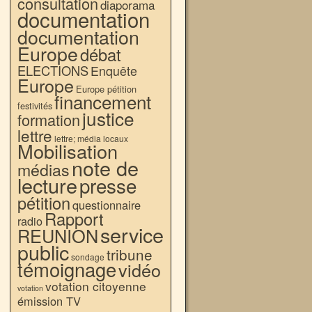
consultation
diaporama
documentation
documentation
Europe
débat
ELECTIONS
Enquête
Europe
Europe pétition
financement
festivités
justice
formation
lettre
lettre; média locaux
Mobilisation
note de
médias
lecture
presse
pétition
questionnaire
Rapport
radio
service
REUNION
public
tribune
sondage
témoignage
vidéo
votation citoyenne
votation
émission TV