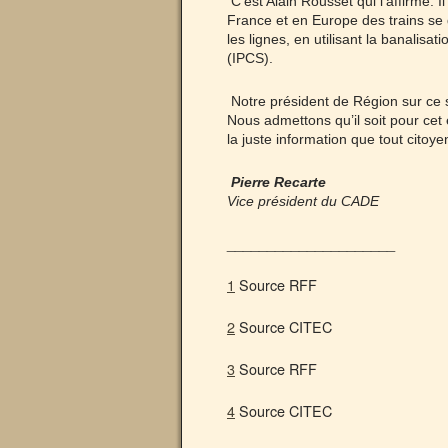
C’est Alain Rousset qui l’affirme.
France et en Europe des trains se 
les lignes, en utilisant la banalis
(IPCS).
Notre président de Région sur ce s
Nous admettons qu’il soit pour ce
la juste information que tout citoye
Pierre Recarte
Vice président du CADE
_____________________
1
Source RFF
2
Source CITEC
3
Source RFF
4
Source CITEC