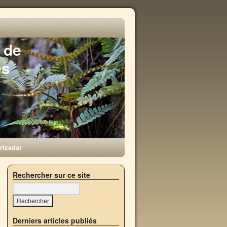
 de
es
rtzadar
e
Rechercher sur ce site
→
Derniers articles publiés