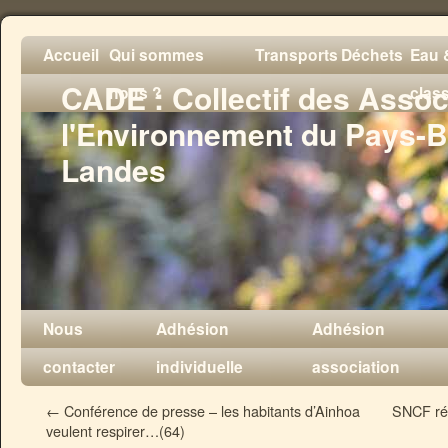
Accueil
Qui sommes
Transports
Déchets
Eau &
CADE : Collectif des Assoc
nous ?
clas
l'Environnement du Pays-B
Landes
Nous
Adhésion
Adhésion
contacter
individuelle
association
←
Conférence de presse – les habitants d’Ainhoa
SNCF ré
veulent respirer…(64)