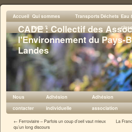
Accueil
Qui sommes
Transports
Déchets
Eau &
CADE : Collectif des Assoc
nous ?
clas
l'Environnement du Pays-B
Landes
Nous
Adhésion
Adhésion
contacter
individuelle
association
←
Ferroviaire – Parfois un coup d’oeil vaut mieux
La Franc
qu’un long discours