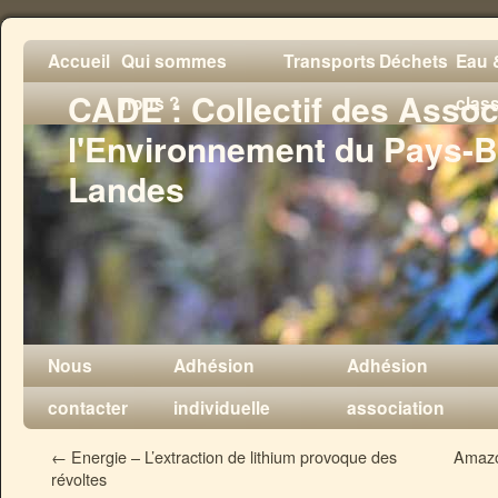
Accueil
Qui sommes
Transports
Déchets
Eau &
CADE : Collectif des Assoc
nous ?
clas
l'Environnement du Pays-B
Landes
Nous
Adhésion
Adhésion
contacter
individuelle
association
←
Energie – L’extraction de lithium provoque des
Amazo
révoltes