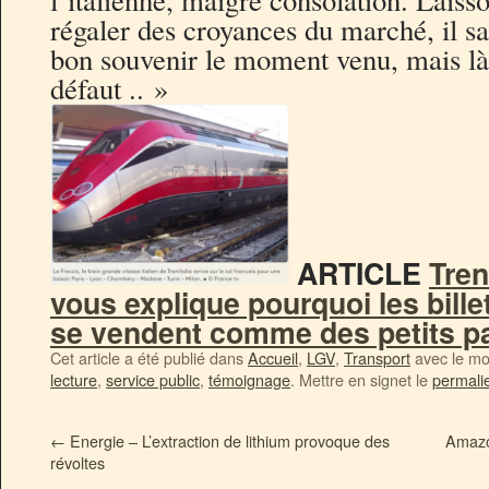
l’italienne, maigre consolation. Lais
régaler des croyances du marché, il sa
bon souvenir le moment venu, mais là
défaut .. »
ARTICLE
Tren
vous explique pourquoi les bille
se vendent comme des petits p
Cet article a été publié dans
Accueil
,
LGV
,
Transport
avec le mo
lecture
,
service public
,
témoignage
. Mettre en signet le
permali
←
Energie – L’extraction de lithium provoque des
Amazo
révoltes