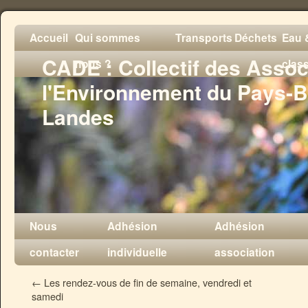
Accueil
Qui sommes
Transports
Déchets
Eau &
CADE : Collectif des Assoc
nous ?
clas
l'Environnement du Pays-B
Landes
Nous
Adhésion
Adhésion
contacter
individuelle
association
←
Les rendez-vous de fin de semaine, vendredi et
samedi