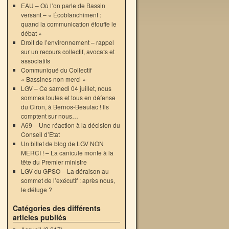
EAU – Où l’on parle de Bassin
versant – « Écoblanchiment :
quand la communication étouffe le
débat »
Droit de l’environnement – rappel
sur un recours collectif, avocats et
associatifs
Communiqué du Collectif
« Bassines non merci »-
LGV – Ce samedi 04 juillet, nous
sommes toutes et tous en défense
du Ciron, à Bernos-Beaulac ! Ils
comptent sur nous…
A69 – Une réaction à la décision du
Conseil d’Etat
Un billet de blog de LGV NON
MERCI ! – La canicule monte à la
tête du Premier ministre
LGV du GPSO – La déraison au
sommet de l’exécutif : après nous,
le déluge ?
Catégories des différents
articles publiés