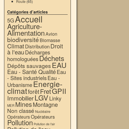
Route
(65)
Catégories d’articles
Accueil
5G
Agriculture-
Alimentation
Avion
biodiversité
Biomasse
Climat
Droit
Distribution
à l'eau
Décharges
Déchets
homologuées
EAU
Dépôts sauvages
Eau - Santé Qualité
Eau
- Sites industriels
Eau -
Energie-
Urbanisme
climat
GPII
Fret
forêt
LGV
Immobilier
Linky
Mines
Montagne
MER
Non classé
Nucléaire
Opérateurs
Opérateurs
Pollution
Pollution de l'air