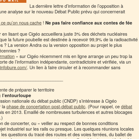
La dernière lettre d’information de l’opposition à
une analyse sur le nouveau Débat Public prévu qui concernerait
.
t ce qu’on nous cache
!
Ne pas faire confiance aux contes de fée
 en lisant que Cigéo accueillera juste 3% des déchets nucléaires
ue la future poubelle est destinée à recevoir 99,9% de la radioactivité
es ? La version Andra ou la version opposition au projet le plus
écennies ?
ormation
» sur Cigéo récemment mis en ligne arrange un peu trop la
orte de l’information indépendante, contradictoire et vérifiée, via un
.infobure.com/
. Un lien à faire circuler et à recommander sans
__________________________
ente de préparer le territoire
 l’entourloupe
ssion nationale du débat public (CNDP) s’intéresse à Cigéo
r la
phase de concertation post-débat public
. (Pour rappel, ce
débat
ais en 2013. Emaillé de nombreuses turbulences et autres blocages
.)
 de concerter, ou « veiller au respect de bonnes conditions
ojet industriel sur les rails ou presque. Les quelques réunions locales
es questions du tracé des routes et des voies ferrées, du ballet de