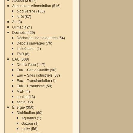
Accueil
(2 617)
Agriculture-Alimentation
(516)
biodiversité
(158)
forêt
(87)
Air
(3)
Climat
(121)
Déchets
(429)
Décharges homologuées
(54)
Dépôts sauvages
(76)
Incinération
(1)
TMB
(6)
EAU
(608)
Droit à l'eau
(117)
Eau – Santé Qualité
(90)
Eau – Sites industriels
(57)
→
Eau – Transfrontalier
(1)
Eau – Urbanisme
(53)
MER
(4)
qualité
(13)
santé
(12)
Énergie
(350)
Distribution
(60)
Aquarius
(1)
Gazpar
(1)
Linky
(56)