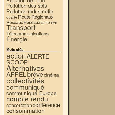
Pollution de l'eau
Pollution des sols
Pollution industrielle
Route
Régionaux
qualité
Réseaux
Réseaux
santé
TMB
Transport
Télécommunications
Énergie
Mots clés
action
ALERTE
SCOOP
Alternatives
APPEL
brève
cinéma
collectivités
communiqué
communiqué Europe
compte rendu
conférence
concertation
consommation