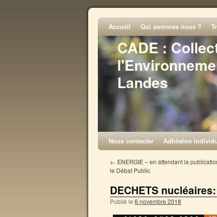
Accueil
Qui sommes nous ?
T
CADE : Collec
l'Environneme
Landes
Nous contacter
Adhésion individu
←
ENERGIE – en attendant la publicatio
le Débat Public
DECHETS nucléaires: 
Publié le
6 novembre 2018