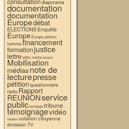
consultation
diaporama
documentation
documentation
Europe
débat
ELECTIONS
Enquête
Europe
Europe pétition
financement
festivités
justice
formation
lettre
lettre; média locaux
Mobilisation
note de
médias
lecture
presse
pétition
questionnaire
Rapport
radio
service
REUNION
public
tribune
sondage
témoignage
vidéo
votation citoyenne
votation
émission TV