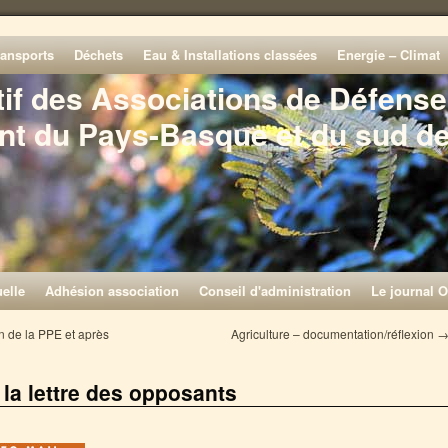
ransports
Déchets
Eau & Installations classées
Energie – Climat
tif des Associations de Défense
nt du Pays-Basque et du sud d
elle
Adhésion association
Conseil d'administration
Le journal O
n de la PPE et après
Agriculture – documentation/réflexion
la lettre des opposants