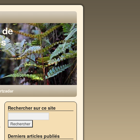
 de
es
rtzadar
→
Rechercher sur ce site
Derniers articles publiés