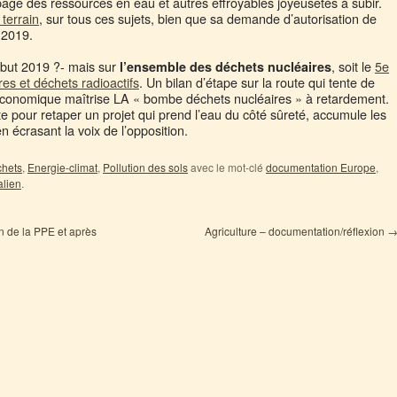
age des ressources en eau et autres effroyables joyeusetés à subir.
 terrain
, sur tous ces sujets, bien que sa demande d’autorisation de
 2019.
ébut 2019 ?- mais sur
, soit le
5e
l’ensemble des déchets nucléaires
es et déchets radioactifs
. Un bilan d’étape sur la route qui tente de
o-économique maîtrise LA « bombe déchets nucléaires » à retardement.
te pour retaper un projet qui prend l’eau du côté sûreté, accumule les
 écrasant la voix de l’opposition.
hets
,
Energie-climat
,
Pollution des sols
avec le mot-clé
documentation Europe
,
lien
.
n de la PPE et après
Agriculture – documentation/réflexion