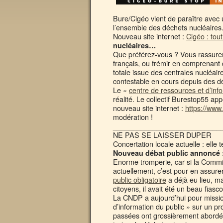
Bure/Cigéo vient de paraître avec 
l’ensemble des déchets nucléaires
Nouveau site internet :
Cigéo : tou
nucléaires…
Que préférez-vous ? Vous rassurer
français, ou frémir en comprenant q
totale issue des centrales nucléair
contestable en cours depuis des d
Le «
centre de ressources et d’inf
réalité. Le collectif Burestop55 app
nouveau site internet :
https://www
modération !
___________________________
NE PAS SE LAISSER DUPER
Concertation locale actuelle : elle t
Nouveau débat public annoncé :
Enorme tromperie, car si la Commi
actuellement, c’est pour en assure
public obligatoire
a déjà eu lieu, m
citoyens, il avait été un beau fiasco
La CNDP a aujourd’hui pour mission
d’information du public » sur un pr
passées ont grossièrement abordé l