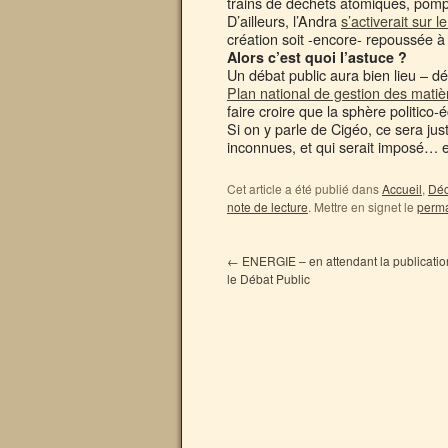
trains de déchets atomiques, pomp
D’ailleurs, l’Andra
s’activerait sur le
création soit -encore- repoussée à
Alors c’est quoi l’astuce ?
Un débat public aura bien lieu – d
Plan national de gestion des matièr
faire croire que la sphère politic
Si on y parle de Cigéo, ce sera jus
inconnues, et qui serait imposé… en
Cet article a été publié dans
Accueil
,
Déc
note de lecture
. Mettre en signet le
perma
←
ENERGIE – en attendant la publicatio
le Débat Public