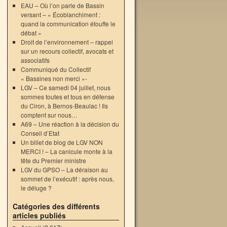
EAU – Où l’on parle de Bassin
versant – « Écoblanchiment :
quand la communication étouffe le
débat »
Droit de l’environnement – rappel
sur un recours collectif, avocats et
associatifs
Communiqué du Collectif
« Bassines non merci »-
LGV – Ce samedi 04 juillet, nous
sommes toutes et tous en défense
du Ciron, à Bernos-Beaulac ! Ils
comptent sur nous…
A69 – Une réaction à la décision du
Conseil d’Etat
Un billet de blog de LGV NON
MERCI ! – La canicule monte à la
tête du Premier ministre
LGV du GPSO – La déraison au
sommet de l’exécutif : après nous,
le déluge ?
Catégories des différents
articles publiés