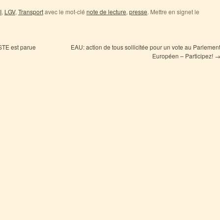
I
,
LGV
,
Transport
avec le mot-clé
note de lecture
,
presse
. Mettre en signet le
STE est parue
EAU: action de tous sollicitée pour un vote au Parlemen
Européen – Participez!