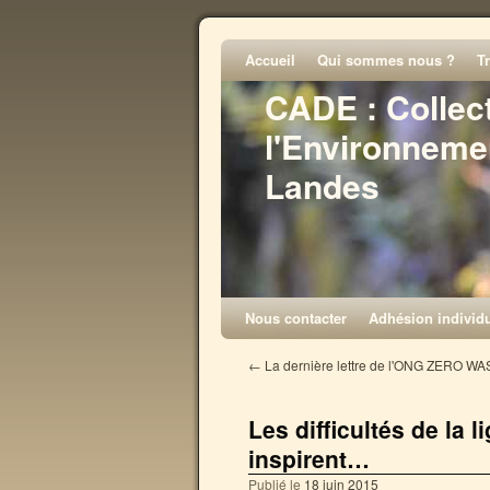
Accueil
Qui sommes nous ?
T
CADE : Collec
l'Environneme
Landes
Nous contacter
Adhésion individu
←
La dernière lettre de l'ONG ZERO WA
Les difficultés de la
inspirent…
Publié le
18 juin 2015