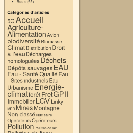
Route
(65)
Catégories d’articles
Accueil
5G
Agriculture-
Alimentation
Avion
biodiversité
Biomasse
Climat
Droit
Distribution
à l'eau
Décharges
Déchets
homologuées
EAU
Dépôts sauvages
Eau - Santé Qualité
Eau
- Sites industriels
Eau -
Energie-
Urbanisme
climat
GPII
Fret
forêt
LGV
Immobilier
Linky
Mines
Montagne
MER
Non classé
Nucléaire
Opérateurs
Opérateurs
Pollution
Pollution de l'air