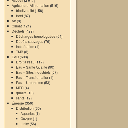
Accueil
(2 617)
Agriculture-Alimentation
(516)
biodiversité
(158)
forêt
(87)
Air
(3)
Climat
(121)
t
Déchets
(429)
→
Décharges homologuées
(54)
Dépôts sauvages
(76)
Incinération
(1)
TMB
(6)
EAU
(608)
Droit à l'eau
(117)
Eau – Santé Qualité
(90)
Eau – Sites industriels
(57)
Eau – Transfrontalier
(1)
Eau – Urbanisme
(53)
MER
(4)
qualité
(13)
santé
(12)
Énergie
(350)
Distribution
(60)
Aquarius
(1)
Gazpar
(1)
Linky
(56)