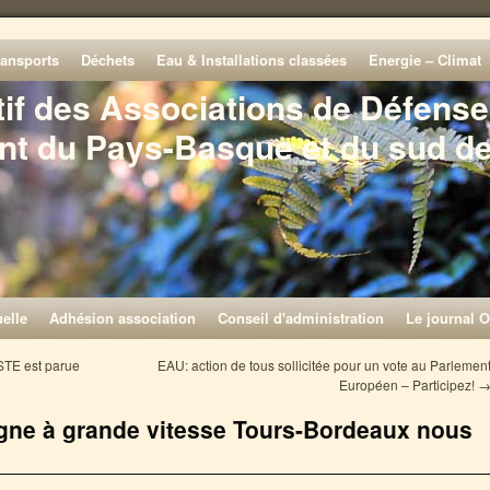
ransports
Déchets
Eau & Installations classées
Energie – Climat
tif des Associations de Défense
nt du Pays-Basque et du sud d
elle
Adhésion association
Conseil d'administration
Le journal O
STE est parue
EAU: action de tous sollicitée pour un vote au Parlemen
Européen – Participez!
 ligne à grande vitesse Tours-Bordeaux nous