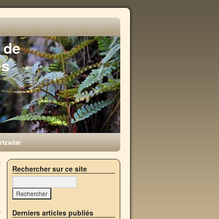
 de
es
rtzadar
t
Rechercher sur ce site
→
Derniers articles publiés