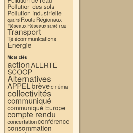
Pollution de l'eau
Pollution des sols
Pollution industrielle
Route
Régionaux
qualité
Réseaux
Réseaux
santé
TMB
Transport
Télécommunications
Énergie
Mots clés
action
ALERTE
SCOOP
Alternatives
APPEL
brève
cinéma
collectivités
communiqué
communiqué Europe
compte rendu
conférence
concertation
consommation