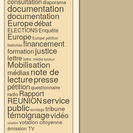
consultation
diaporama
documentation
documentation
Europe
débat
ELECTIONS
Enquête
Europe
Europe pétition
financement
festivités
justice
formation
lettre
lettre; média locaux
Mobilisation
note de
médias
lecture
presse
pétition
questionnaire
Rapport
radio
service
REUNION
public
tribune
sondage
témoignage
vidéo
votation citoyenne
votation
émission TV