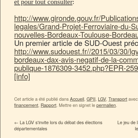
et pour tout consulter
:
http://www.gironde.gouv.fr/Publication
legales/Grand-Projet-Ferroviaire-du
nouvelles-Bordeaux-Toulouse-Bordea
Un premier article de SUD-Ouest préci
http://www.sudouest.fr//2015/03/30/lg
bordeaux-dax-avis-negatif-de-la-comm
publique-1876309-3452.php?EPR-259-
[info]
Cet article a été publié dans
Accueil
,
GPII
,
LGV
,
Transport
avec 
financement
,
Rapport
. Mettre en signet le
permalien
.
←
La LGV s'invite lors du débat des élections
Le jeu de 
départementales
l