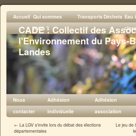
Accueil
Qui sommes
Transports
Déchets
Eau &
CADE : Collectif des Assoc
nous ?
clas
l'Environnement du Pays-B
Landes
Nous
Adhésion
Adhésion
contacter
individuelle
association
←
La LGV s'invite lors du débat des élections
Le jeu de 
départementales
l