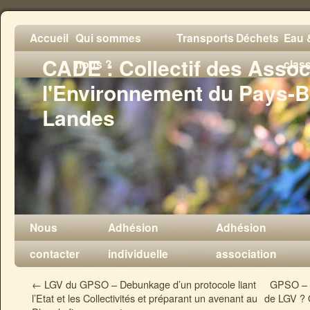
Accueil
Qui sommes
Transports
Déchets
Eau &
CADE : Collectif des Assoc
nous ?
clas
l'Environnement du Pays-B
Landes
Nous
Adhésion
Adhésion
contacter
individuelle
association
←
LGV du GPSO – Debunkage d’un protocole liant
GPSO – Q
l’Etat et les Collectivités et préparant un avenant au
de LGV ? O