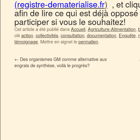
(registre-dematerialise.fr
)
, et cli
afin de lire ce qui est déjà opposé
participer
si vous le souhaitez
!
Cet article a été publié dans
Accueil
,
Agriculture-Alimentation
,
b
clé
action
,
collectivités
,
consultation
,
documentation
,
Enquête
,
témoignage
. Mettre en signet le
permalien
.
←
Des organismes GM comme alternative aux
engrais de synthèse, voilà le progrès?