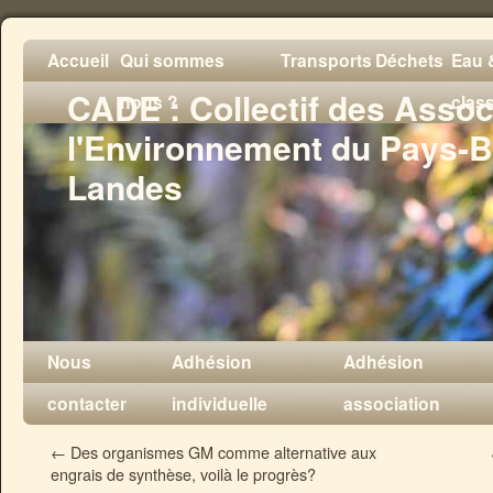
Accueil
Qui sommes
Transports
Déchets
Eau &
CADE : Collectif des Assoc
nous ?
clas
l'Environnement du Pays-B
Landes
Nous
Adhésion
Adhésion
contacter
individuelle
association
←
Des organismes GM comme alternative aux
engrais de synthèse, voilà le progrès?