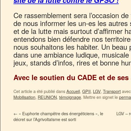
site de la lutte contre le GPSO !
Ce rassemblement sera l’occasion de f
de nous informer les un-es les autre
et de la lutte mais surtout d’affirmer h
entendons bien défendre nos territoir
nous souhaitons les habiter. Un bea
dans une ambiance ludique, musicale e
jeux, stands d’infos, rires et bonne 
Avec le soutien du CADE et de ses 
Cet article a été publié dans
Accueil
,
GPII
,
LGV
,
Transport
avec 
Mobilisation
,
REUNION
,
témoignage
. Mettre en signet le
perma
←
« Euphorie champêtre des énergéticiens », le
LGV – r
décret sur l’Agrivoltaïsme est sorti