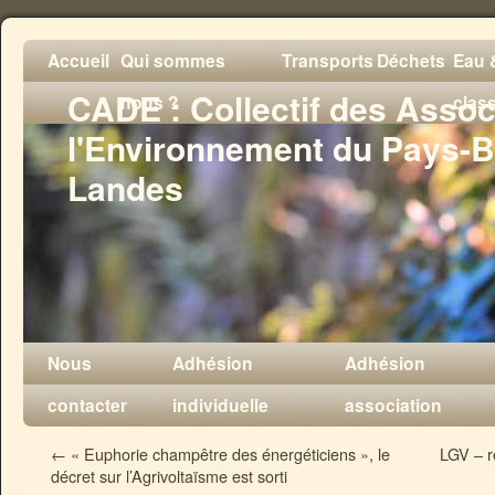
Accueil
Qui sommes
Transports
Déchets
Eau &
CADE : Collectif des Assoc
nous ?
clas
l'Environnement du Pays-B
Landes
Nous
Adhésion
Adhésion
contacter
individuelle
association
←
« Euphorie champêtre des énergéticiens », le
LGV – r
décret sur l’Agrivoltaïsme est sorti