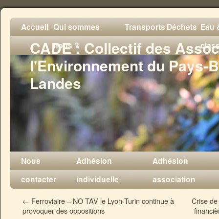
Accueil
Qui sommes
Transports
Déchets
Eau &
CADE : Collectif des Assoc
nous ?
clas
l'Environnement du Pays-B
Landes
Nous
Adhésion
Adhésion
contacter
individuelle
association
←
Ferroviaire – NO TAV le Lyon-Turin continue à
Crise de
provoquer des oppositions
financiè