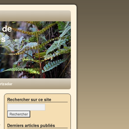
 de
es
rtzadar
e
Rechercher sur ce site
→
Derniers articles publiés