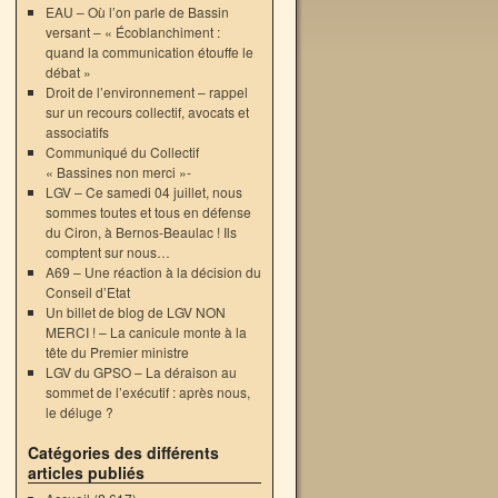
EAU – Où l’on parle de Bassin
versant – « Écoblanchiment :
quand la communication étouffe le
débat »
Droit de l’environnement – rappel
sur un recours collectif, avocats et
associatifs
Communiqué du Collectif
« Bassines non merci »-
LGV – Ce samedi 04 juillet, nous
sommes toutes et tous en défense
du Ciron, à Bernos-Beaulac ! Ils
comptent sur nous…
A69 – Une réaction à la décision du
Conseil d’Etat
Un billet de blog de LGV NON
MERCI ! – La canicule monte à la
tête du Premier ministre
LGV du GPSO – La déraison au
sommet de l’exécutif : après nous,
le déluge ?
Catégories des différents
articles publiés