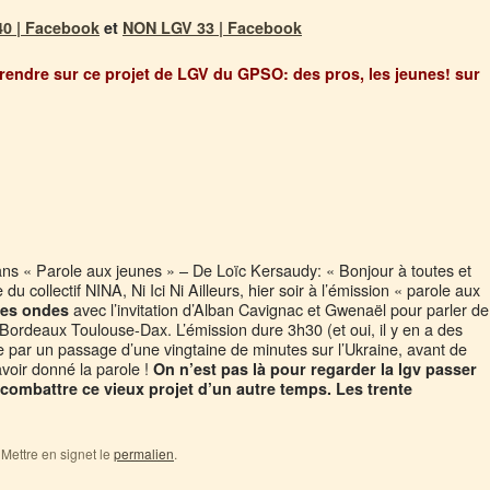
0 | Facebook
et
NON LGV 33 | Facebook
rendre sur ce projet de LGV du GPSO: des pros, les jeunes! sur
ans « Parole aux jeunes » – De Loïc Kersaudy: « Bonjour à toutes et
u collectif NINA, Ni Ici Ni Ailleurs, hier soir à l’émission « parole aux
avec l’invitation d’Alban Cavignac et Gwenaël pour parler de
 des ondes
gv Bordeaux Toulouse-Dax. L’émission dure 3h30 (et oui, il y en a des
 par un passage d’une vingtaine de minutes sur l’Ukraine, avant de
avoir donné la parole !
On n’est pas là pour regarder la lgv passer
 combattre ce vieux projet d’un autre temps. Les trente
. Mettre en signet le
permalien
.