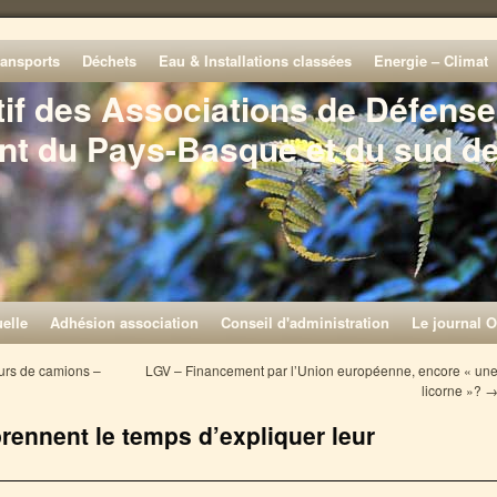
ransports
Déchets
Eau & Installations classées
Energie – Climat
tif des Associations de Défense
nt du Pays-Basque et du sud d
elle
Adhésion association
Conseil d'administration
Le journal O
murs de camions –
LGV – Financement par l’Union européenne, encore « un
licorne »?
rennent le temps d’expliquer leur