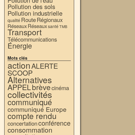
Pollution de l'eau
Pollution des sols
Pollution industrielle
Route
Régionaux
qualité
Réseaux
Réseaux
santé
TMB
Transport
Télécommunications
Énergie
Mots clés
action
ALERTE
SCOOP
Alternatives
APPEL
brève
cinéma
collectivités
communiqué
communiqué Europe
compte rendu
conférence
concertation
consommation