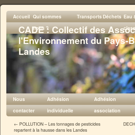
Accueil
Qui sommes
Transports
Déchets
Eau &
CADE : Collectif des Assoc
nous ?
clas
l'Environnement du Pays-B
Landes
Nous
Adhésion
Adhésion
contacter
individuelle
association
←
POLLUTION – Les tonnages de pesticides
DECH
repartent à la hausse dans les Landes