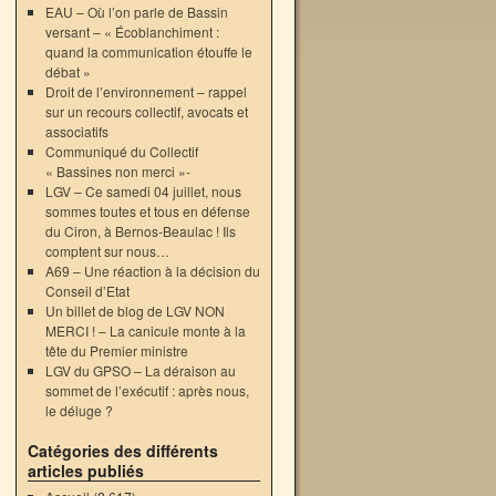
EAU – Où l’on parle de Bassin
versant – « Écoblanchiment :
quand la communication étouffe le
débat »
Droit de l’environnement – rappel
sur un recours collectif, avocats et
associatifs
Communiqué du Collectif
« Bassines non merci »-
LGV – Ce samedi 04 juillet, nous
sommes toutes et tous en défense
du Ciron, à Bernos-Beaulac ! Ils
comptent sur nous…
A69 – Une réaction à la décision du
Conseil d’Etat
Un billet de blog de LGV NON
MERCI ! – La canicule monte à la
tête du Premier ministre
LGV du GPSO – La déraison au
sommet de l’exécutif : après nous,
le déluge ?
Catégories des différents
articles publiés