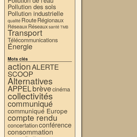
Pollution de l'eau
Pollution des sols
Pollution industrielle
Route
Régionaux
qualité
Réseaux
Réseaux
santé
TMB
Transport
Télécommunications
Énergie
Mots clés
action
ALERTE
SCOOP
Alternatives
APPEL
brève
cinéma
collectivités
communiqué
communiqué Europe
compte rendu
conférence
concertation
consommation