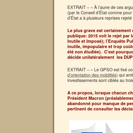
EXTRAIT – « À l’aune de ces argume
(par le Conseil d’État comme pour t
d’État a à plusieurs reprises rejeté
Le plus grave est certainement
publique: 2015 voit le rejet par 
Inutile et Imposé); l’Enquête P
inutile, impopulaire et trop coû
été non étudiée). C’est pourquo
décide unilatéralement les DUP 
EXTRAIT – « Le GPSO est fixé co
d’orientation des mobilités)
qui ambi
investissements sont ciblés au trois
A ce propos, lorsque chacun c
Président Macron (préalablement
abandonné pour manque de perti
pertinent de consulter les déci