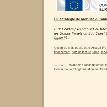
UE Stratégie de mobilité durabl
(
*
des cartes plus précises du tracé 
les Grands Projets du Sud-Ouest 
(gpso.fr)
.
Cet article a été publié dans
Accueil
,
Fre
financement
,
note de lecture
,
radio
,
servi
←
LGV – Des appels à rassemblement le
Communauté d’Agglomération du Grand