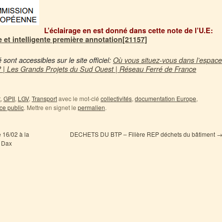
L’éclairage en est donné dans cette note de l’U.E:
e et intelligente première annotation[21157]
sont accessibles sur le site officiel:
Où vous situez-vous dans l’espace
? | Les Grands Projets du Sud Ouest | Réseau Ferré de France
t
,
GPII
,
LGV
,
Transport
avec le mot-clé
collectivités
,
documentation Europe
,
ce public
. Mettre en signet le
permalien
.
 16/02 à la
DECHETS DU BTP – Filière REP déchets du bâtiment
 Dax