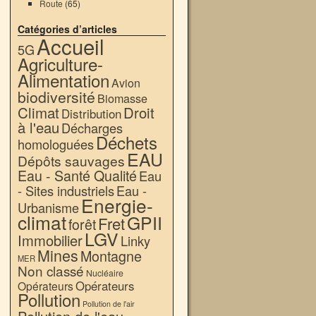
Route
(65)
Catégories d’articles
Accueil
5G
Agriculture-
Alimentation
Avion
biodiversité
Biomasse
Climat
Droit
Distribution
à l'eau
Décharges
Déchets
homologuées
EAU
Dépôts sauvages
Eau - Santé Qualité
Eau
- Sites industriels
Eau -
Energie-
Urbanisme
climat
GPII
Fret
forêt
LGV
Immobilier
Linky
Mines
Montagne
MER
Non classé
Nucléaire
Opérateurs
Opérateurs
Pollution
Pollution de l'air