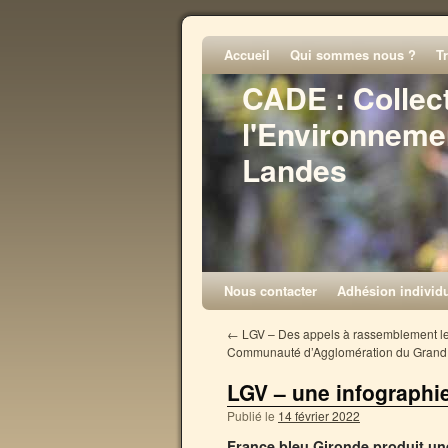
Accueil
Qui sommes nous ?
T
CADE : Collec
l'Environneme
Landes
Nous contacter
Adhésion individu
←
LGV – Des appels à rassemblement le
Communauté d’Agglomération du Grand
LGV – une infographie
Publié le
14 février 2022
France bleu Gironde produit une 