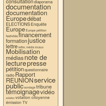
consultation
diaporama
documentation
documentation
Europe
débat
ELECTIONS
Enquête
Europe
Europe pétition
financement
festivités
justice
formation
lettre
lettre; média locaux
Mobilisation
note de
médias
lecture
presse
pétition
questionnaire
Rapport
radio
service
REUNION
public
tribune
sondage
témoignage
vidéo
votation citoyenne
votation
émission TV