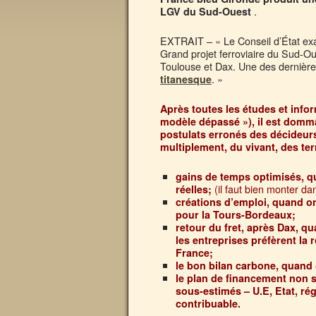
.
LGV du Sud-Ouest
EXTRAIT – « Le Conseil d’État exa
Grand projet ferroviaire du Sud-Ou
Toulouse et Dax. Une des dernière
. »
titanesque
Après toutes les études et info
modèle dépassé »), il est dommag
postulats erronés des décideur
multiplement, du vivant, des ter
gains de temps optimisés, qu
(il faut bien monter da
réelles;
créations d’emploi, quand o
pour la Tours-Bordeaux;
retour du fret, après Dax, qu
les entreprises préfèrent la 
France;
le bon bilan carbone, quand o
le plan de financement non 
sous-estimés – U.E, Etat, ré
contribuable.