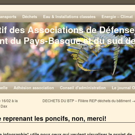
ransports
Déchets
Eau & Installations classées
Energie – Climat
tif des Associations de Défense
nt du Pays-Basque et du sud d
elle
Adhésion association
Conseil d'administration
Le journal O
 16/02 à la
DECHETS DU BTP – Filière REP déchets du bâtiment
 Dax
 reprenant les poncifs, non, merci!
infographie* utile pour ceux qui veulent visualiser le projet de