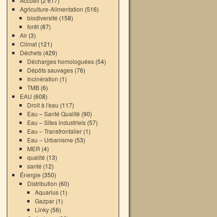
Accueil
(2 617)
Agriculture-Alimentation
(516)
biodiversité
(158)
forêt
(87)
Air
(3)
Climat
(121)
Déchets
(429)
Décharges homologuées
(54)
Dépôts sauvages
(76)
Incinération
(1)
TMB
(6)
EAU
(608)
Droit à l'eau
(117)
Eau – Santé Qualité
(90)
Eau – Sites industriels
(57)
Eau – Transfrontalier
(1)
Eau – Urbanisme
(53)
MER
(4)
qualité
(13)
santé
(12)
Énergie
(350)
Distribution
(60)
Aquarius
(1)
Gazpar
(1)
Linky
(56)