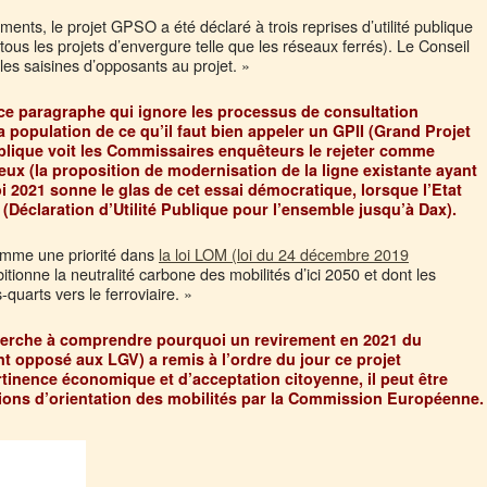
nts, le projet GPSO a été déclaré à trois reprises d’utilité publique
ous les projets d’envergure telle que les réseaux ferrés). Le Conseil
 les saisines d’opposants au projet. »
 ce paragraphe qui ignore les processus de consultation
la population de ce qu’il faut bien appeler un GPII (Grand Projet
ublique voit les Commissaires enquêteurs le rejeter comme
teux (la proposition de modernisation de la ligne existante ayant
i 2021 sonne le glas de cet essai démocratique, lorsque l’Etat
(Déclaration d’Utilité Publique pour l’ensemble jusqu’à Dax).
mme une priorité dans
la loi LOM (loi du 24 décembre 2019
tionne la neutralité carbone des mobilités d’ici 2050 et dont les
-quarts vers le ferroviaire. »
herche à comprendre pourquoi un revirement en 2021 du
 opposé aux LGV) a remis à l’ordre du jour ce projet
nence économique et d’acceptation citoyenne, il peut être
sions d’orientation des mobilités par la Commission Européenne.