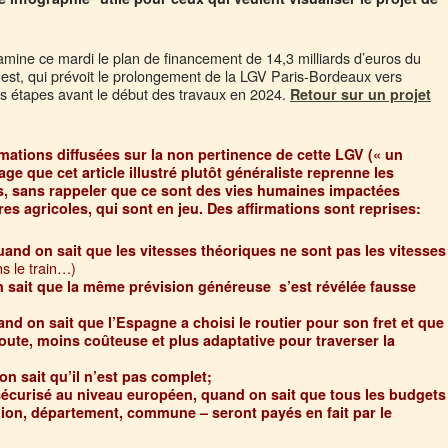
mine ce mardi le plan de financement de 14,3 milliards d’euros du
est, qui prévoit le prolongement de la LGV Paris-Bordeaux vers
s étapes avant le début des travaux en 2024.
Retour sur un projet
rmations diffusées sur la non pertinence de cette LGV (« un
e que cet article illustré plutôt généraliste reprenne les
s, sans rappeler que ce sont des vies humaines impactées
res agricoles, qui sont en jeu. Des affirmations sont reprises:
and on sait que les vitesses théoriques ne sont pas les vitesses
ns le train…)
n sait que la même prévision généreuse s’est révélée fausse
and on sait que l’Espagne a choisi le routier pour son fret et que
route, moins coûteuse et plus adaptative pour traverser la
n sait qu’il n’est pas complet;
sécurisé au niveau européen, quand on sait que tous les budgets
gion, département, commune – seront payés en fait par le