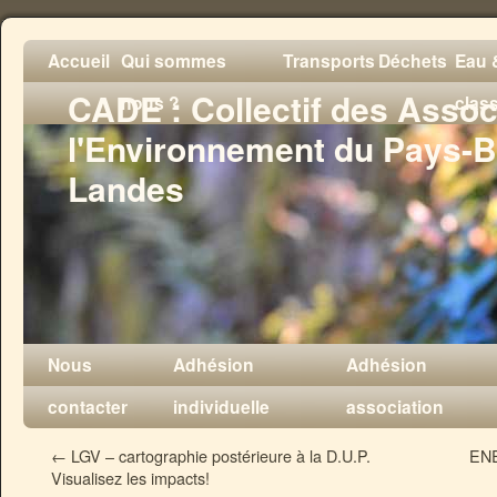
Accueil
Qui sommes
Transports
Déchets
Eau &
CADE : Collectif des Assoc
nous ?
clas
l'Environnement du Pays-B
Landes
Nous
Adhésion
Adhésion
contacter
individuelle
association
←
LGV – cartographie postérieure à la D.U.P.
ENE
Visualisez les impacts!