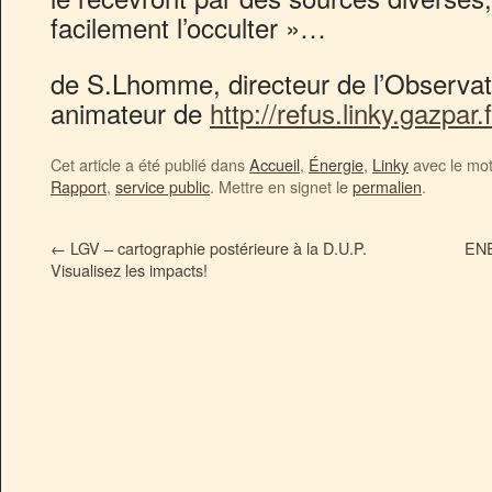
facilement l’occulter »…
de S.Lhomme, directeur de l’Observato
animateur de
http://refus.linky.gazpar.f
Cet article a été publié dans
Accueil
,
Énergie
,
Linky
avec le mo
Rapport
,
service public
. Mettre en signet le
permalien
.
←
LGV – cartographie postérieure à la D.U.P.
ENE
Visualisez les impacts!