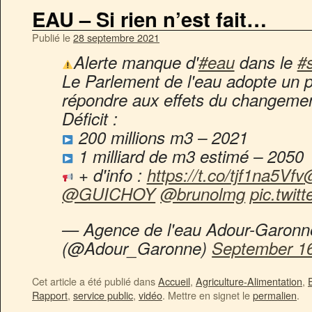
EAU – Si rien n’est fait…
Publié le
28 septembre 2021
Alerte manque d'
#eau
dans le
#
Le Parlement de l'eau adopte un 
répondre aux effets du changemen
Déficit :
200 millions m3 – 2021
1 milliard de m3 estimé – 2050
+ d'info :
https://t.co/tjf1na5Vfv
@
@GUICHOY
@brunolmg
pic.twi
— Agence de l'eau Adour-Garonn
(@Adour_Garonne)
September 16
Cet article a été publié dans
Accueil
,
Agriculture-Alimentation
,
Rapport
,
service public
,
vidéo
. Mettre en signet le
permalien
.