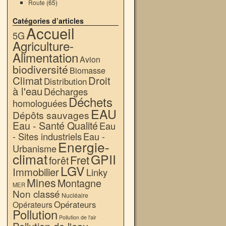
Route
(65)
Catégories d’articles
Accueil
5G
Agriculture-
Alimentation
Avion
biodiversité
Biomasse
Climat
Droit
Distribution
à l'eau
Décharges
Déchets
homologuées
EAU
Dépôts sauvages
Eau - Santé Qualité
Eau
- Sites industriels
Eau -
Energie-
Urbanisme
climat
GPII
Fret
forêt
LGV
Immobilier
Linky
Mines
Montagne
MER
Non classé
Nucléaire
Opérateurs
Opérateurs
Pollution
Pollution de l'air