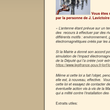
Vous êtes 
par la personne de J. Lavictoi
« L’antenne étant prévue sur un ter
des recours à effectuer par des riv
différents motifs : environnement,
électromagnétiques créés par les an
Si la Mairie a donné son accord pour
simulation de l’impact électromagnét
de la Député qui l’a créée (voir extr
https://www.legifrance.gouv.fr/j
Même si cette loi a fait l’objet, pe
elle est, à nouveau, effective.
Vou
cette loi et essayez de contacter de
éventuelle action vis-à-vis de la Ma
qui a milité contre l’installation d
Extraits utiles: