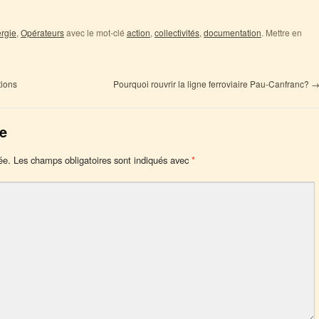
rgie
,
Opérateurs
avec le mot-clé
action
,
collectivités
,
documentation
. Mettre en
tions
Pourquoi rouvrir la ligne ferroviaire Pau-Canfranc?
e
ée.
Les champs obligatoires sont indiqués avec
*