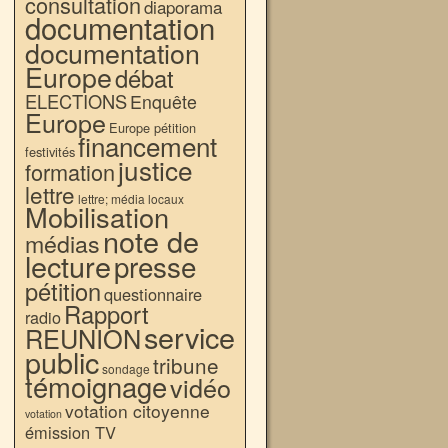
consultation
diaporama
documentation
documentation
Europe
débat
ELECTIONS
Enquête
Europe
Europe pétition
financement
festivités
justice
formation
lettre
lettre; média locaux
Mobilisation
note de
médias
lecture
presse
pétition
questionnaire
Rapport
radio
service
REUNION
public
tribune
sondage
témoignage
vidéo
votation citoyenne
votation
émission TV