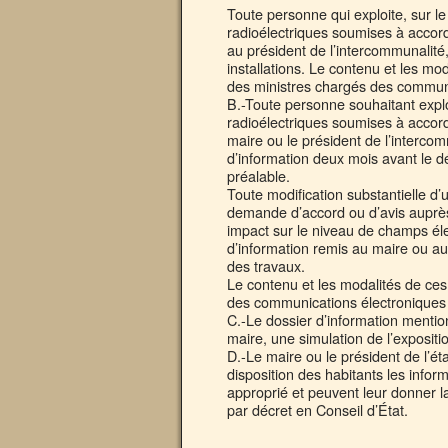
Toute personne qui exploite, sur le
radioélectriques soumises à accor
au président de l’intercommunalité,
installations. Le contenu et les mo
des ministres chargés des communi
B.-Toute personne souhaitant exploi
radioélectriques soumises à accord
maire ou le président de l’interco
d’information deux mois avant le d
préalable.
Toute modification substantielle d’
demande d’accord ou d’avis auprès
impact sur le niveau de champs éle
d’information remis au maire ou au
des travaux.
Le contenu et les modalités de ces 
des communications électroniques 
C.-Le dossier d’information menti
maire, une simulation de l’exposit
D.-Le maire ou le président de l’é
disposition des habitants les infor
approprié et peuvent leur donner la
par décret en Conseil d’État.