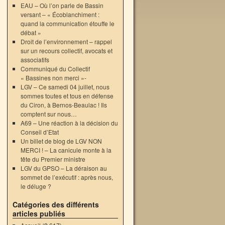
EAU – Où l’on parle de Bassin
versant – « Écoblanchiment :
quand la communication étouffe le
débat »
Droit de l’environnement – rappel
sur un recours collectif, avocats et
associatifs
Communiqué du Collectif
« Bassines non merci »-
LGV – Ce samedi 04 juillet, nous
sommes toutes et tous en défense
du Ciron, à Bernos-Beaulac ! Ils
comptent sur nous…
A69 – Une réaction à la décision du
Conseil d’Etat
Un billet de blog de LGV NON
MERCI ! – La canicule monte à la
tête du Premier ministre
LGV du GPSO – La déraison au
sommet de l’exécutif : après nous,
le déluge ?
Catégories des différents
articles publiés