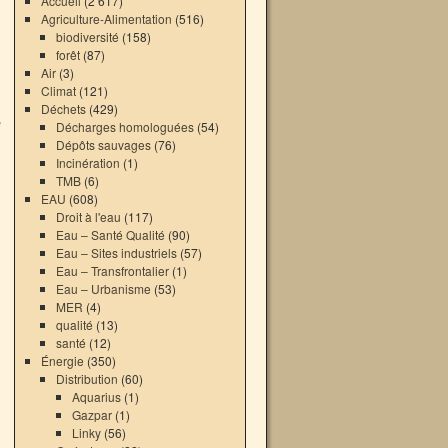
Accueil
(2 617)
Agriculture-Alimentation
(516)
biodiversité
(158)
forêt
(87)
Air
(3)
Climat
(121)
Déchets
(429)
e
Décharges homologuées
(54)
Dépôts sauvages
(76)
Incinération
(1)
TMB
(6)
EAU
(608)
Droit à l'eau
(117)
Eau – Santé Qualité
(90)
Eau – Sites industriels
(57)
Eau – Transfrontalier
(1)
Eau – Urbanisme
(53)
MER
(4)
qualité
(13)
santé
(12)
Énergie
(350)
Distribution
(60)
Aquarius
(1)
Gazpar
(1)
Linky
(56)