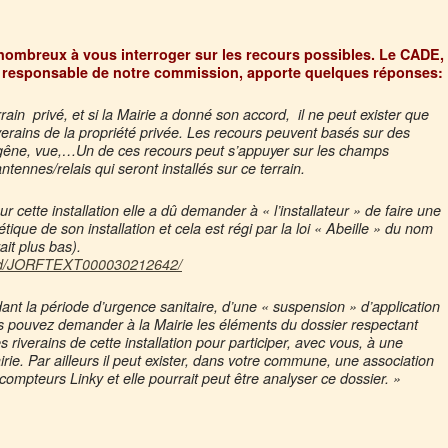
nombreux à vous interroger sur les recours possibles. Le CADE,
re responsable de notre commission, apporte quelques réponses:
rain privé, et si la Mairie a donné son accord, il ne peut exister que
erains de la propriété privée.
Les recours peuvent basés sur des
 gêne, vue,…
Un de ces recours peut s’appuyer sur les champs
tennes/relais qui seront installés sur ce terrain.
 cette installation elle a dû demander à « l’installateur » de faire une
ique de son installation et cela est régi par la loi « Abeille » du nom
ait plus bas).
orf/id/JORFTEXT000030212642/
ndant la période d’urgence sanitaire, d’une « suspension » d’application
s pouvez demander
à la Mairie les éléments du dossier respectant
s riverains de cette installation pour participer, avec vous, à une
irie.
Par ailleurs il peut exister, dans votre commune, une association
es compteurs Linky et elle pourrait peut être analyser ce dossier. »