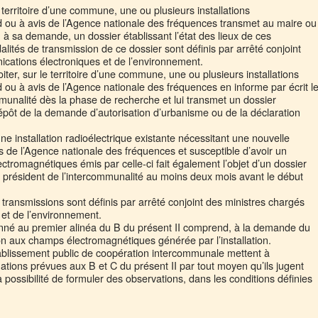
 territoire d’une commune, une ou plusieurs installations
d ou à avis de l’Agence nationale des fréquences transmet au maire ou
 à sa demande, un dossier établissant l’état des lieux de ces
dalités de transmission de ce dossier sont définis par arrêté conjoint
cations électroniques et de l’environnement.
ter, sur le territoire d’une commune, une ou plusieurs installations
 ou à avis de l’Agence nationale des fréquences en informe par écrit l
mmunalité dès la phase de recherche et lui transmet un dossier
épôt de la demande d’autorisation d’urbanisme ou de la déclaration
une installation radioélectrique existante nécessitant une nouvelle
 de l’Agence nationale des fréquences et susceptible d’avoir un
ctromagnétiques émis par celle-ci fait également l’objet d’un dossier
 président de l’intercommunalité au moins deux mois avant le début
transmissions sont définis par arrêté conjoint des ministres chargés
et de l’environnement.
onné au premier alinéa du B du présent II comprend, à la demande du
ion aux champs électromagnétiques générée par l’installation.
tablissement public de coopération intercommunale mettent à
mations prévues aux B et C du présent II par tout moyen qu’ils jugent
 possibilité de formuler des observations, dans les conditions définies