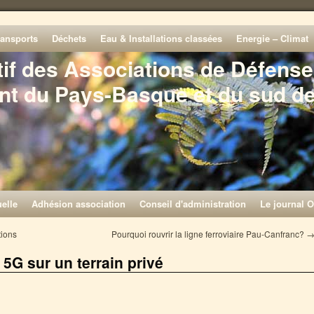
ransports
Déchets
Eau & Installations classées
Energie – Climat
tif des Associations de Défense
nt du Pays-Basque et du sud d
elle
Adhésion association
Conseil d'administration
Le journal O
tions
Pourquoi rouvrir la ligne ferroviaire Pau-Canfranc?
 5G sur un terrain privé