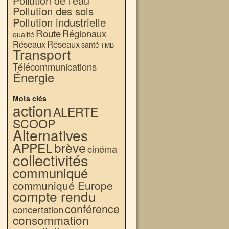
Pollution de l'eau
Pollution des sols
Pollution industrielle
Route
Régionaux
qualité
Réseaux
Réseaux
santé
TMB
Transport
Télécommunications
Énergie
Mots clés
action
ALERTE
SCOOP
Alternatives
APPEL
brève
cinéma
collectivités
communiqué
communiqué Europe
compte rendu
conférence
concertation
consommation