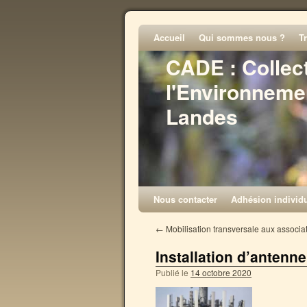
Accueil
Qui sommes nous ?
T
CADE : Collec
l'Environneme
Landes
Nous contacter
Adhésion individu
←
Mobilisation transversale aux associa
Installation d’antenne
Publié le
14 octobre 2020