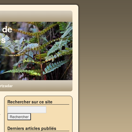
 de
es
rtzadar
→
Rechercher sur ce site
Derniers articles publiés