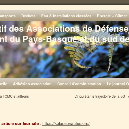
ransports
Déchets
Eau & Installations classées
Energie – Climat
tif des Associations de Défense
nt du Pays-Basque et du sud d
elle
Adhésion association
Conseil d'administration
Le journal O
 l’OMC et ailleurs
L’inquiétante trajectoire de la 5G
:
https://kolapsonautes.org/
article sur leur site