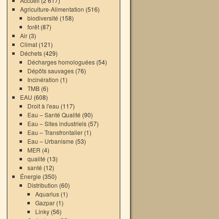
Accueil
(2 617)
Agriculture-Alimentation
(516)
biodiversité
(158)
forêt
(87)
Air
(3)
Climat
(121)
Déchets
(429)
Décharges homologuées
(54)
Dépôts sauvages
(76)
Incinération
(1)
TMB
(6)
EAU
(608)
Droit à l'eau
(117)
Eau – Santé Qualité
(90)
Eau – Sites industriels
(57)
Eau – Transfrontalier
(1)
Eau – Urbanisme
(53)
MER
(4)
qualité
(13)
santé
(12)
Énergie
(350)
Distribution
(60)
Aquarius
(1)
Gazpar
(1)
Linky
(56)