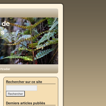
 de
es
rtzadar
→
Rechercher sur ce site
Derniers articles publiés