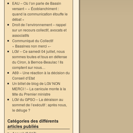
EAU – Où l’on parle de Bassin
versant – « Écoblanchiment :
quand la communication étouffe le
débat »
Droit de l’environnement – rappel
sur un recours collectif, avocats et
associatifs
Communiqué du Collectif
« Bassines non merci »-
LGV – Ce samedi 04 juillet, nous
sommes toutes et tous en défense
du Ciron, à Bernos-Beaulac ! Ils
comptent sur nous…
A69 – Une réaction à la décision du
Conseil d’Etat
Un billet de blog de LGV NON
MERCI ! – La canicule monte à la
tête du Premier ministre
LGV du GPSO – La déraison au
sommet de l’exécutif : après nous,
le déluge ?
Catégories des différents
articles publiés
→