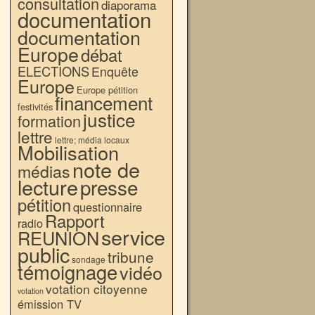
consultation
diaporama
documentation
documentation
Europe
débat
ELECTIONS
Enquête
Europe
Europe pétition
financement
festivités
justice
formation
lettre
lettre; média locaux
Mobilisation
note de
médias
lecture
presse
pétition
questionnaire
Rapport
radio
service
REUNION
public
tribune
sondage
témoignage
vidéo
votation citoyenne
votation
émission TV