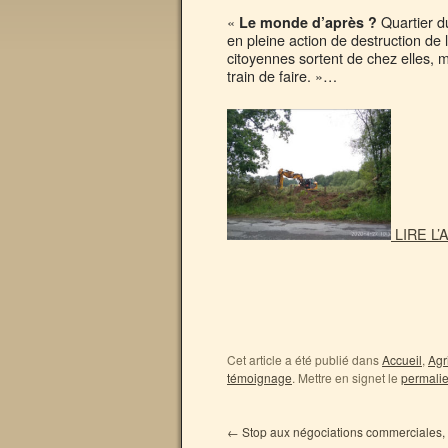
«
Quartier d
Le monde d’après ?
en pleine action de destruction de
citoyennes sortent de chez elles, m
train de faire. »…
LIRE L’
Cet article a été publié dans
Accueil
,
Agr
témoignage
. Mettre en signet le
permali
←
Stop aux négociations commerciales, à