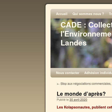
Accueil
Qui sommes nous ?
T
CADE : Collec
l'Environneme
Landes
Nous contacter
Adhésion individu
←
Stop aux négociations commerciales, à
Le monde d’après?
Publié le
30 avril 2020
Les Kolapsonautes, publient cet 