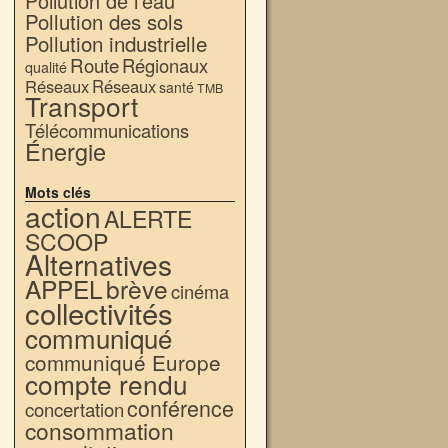
Pollution de l'eau
Pollution des sols
Pollution industrielle
Route
Régionaux
qualité
Réseaux
Réseaux
santé
TMB
Transport
Télécommunications
Énergie
Mots clés
action
ALERTE
SCOOP
Alternatives
APPEL
brève
cinéma
collectivités
communiqué
communiqué Europe
compte rendu
conférence
concertation
consommation