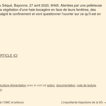
u Séqué, Bayonne, 27 avril 2020, 9H45. Alertées par une pelleteuse
 la végétation d’une haie bocagère en face de leurs fenêtres, des
algré le confinement et vont questionner l’ouvrier sur ce qu’il est en
ARTICLE ICI
iculture-Alimentation
avec le mot-clé
action
,
documentation
,
note de lecture
,
en
.
 l’OMC et ailleurs
L’inquiétante trajectoire de la 5G