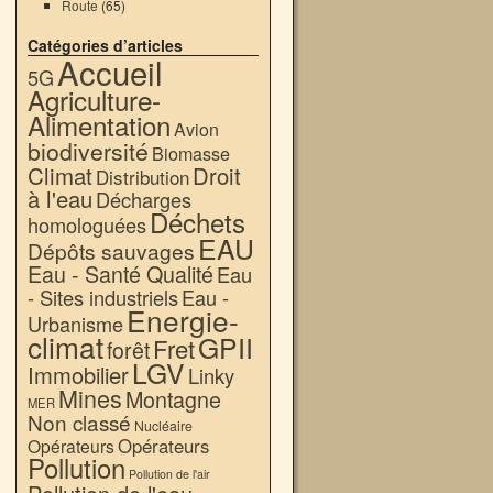
Route
(65)
Catégories d’articles
Accueil
5G
Agriculture-
Alimentation
Avion
biodiversité
Biomasse
Climat
Droit
Distribution
à l'eau
Décharges
Déchets
homologuées
EAU
Dépôts sauvages
Eau - Santé Qualité
Eau
- Sites industriels
Eau -
Energie-
Urbanisme
climat
GPII
Fret
forêt
LGV
Immobilier
Linky
Mines
Montagne
MER
Non classé
Nucléaire
Opérateurs
Opérateurs
Pollution
Pollution de l'air